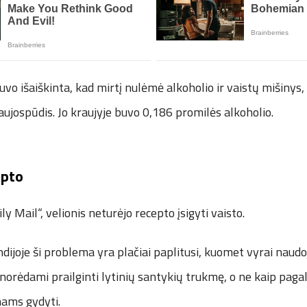
o išaiškinta, kad mirtį nulėmė alkoholio ir vaistų mišinys, 
ujospūdis. Jo kraujyje buvo 0,186 promilės alkoholio.
epto
y Mail“, velionis neturėjo recepto įsigyti vaisto.
dijoje ši problema yra plačiai paplitusi, kuomet vyrai naudo
 norėdami prailginti lytinių santykių trukmę, o ne kaip pag
mams gydyti.