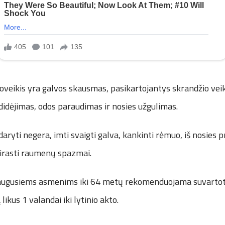
poveikis yra galvos skausmas, pasikartojantys skrandžio veik
idėjimas, odos paraudimas ir nosies užgulimas.
daryti negera, imti svaigti galva, kankinti rėmuo, iš nosies p
tsirasti raumenų spazmai.
augusiems asmenims iki 64 metų rekomenduojama suvartoti
likus 1 valandai iki lytinio akto.