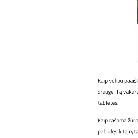
Kaip vėliau paaišk
drauge. Tą vakarą
tabletes.
Kaip rašoma žurna
pabudęs kitą rytą