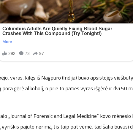
ėjo, vyras, kilęs iš Nagpuro (Indija) buvo apsistojęs viešbut
 pora gėrė alkoholį, o prie to paties vyras išgėrė ir dvi 50 m
lo „Journal of Forensic and Legal Medicine“ kovo mėnesio l
 vyriškis pajuto nerimą. Jis taip pat vėmė, tad šalia buvusi