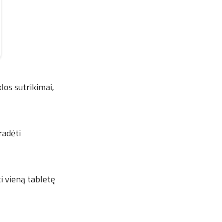
los sutrikimai,
radėti
 vieną tabletę