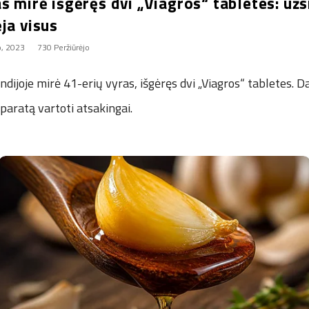
s mirė išgėręs dvi „Viagros“ tabletes: užs
ja visus
o, 2023
730 Peržiūrėjo
dijoje mirė 41-erių vyras, išgėręs dvi „Viagros“ tabletes. 
eparatą vartoti atsakingai.