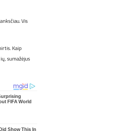
anksčiau. Vis
rtis. Kaip
lių, sumažėjus