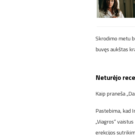
Skrodimo metu buv
buvęs aukštas kra
Neturėjo rec
Kaip praneša „Dail
Pastebima, kad In
„Viagros“ vaistus
erekcijos sutriki