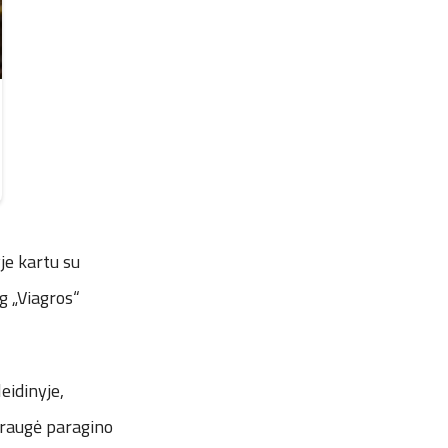
yje kartu su
g „Viagros“
eidinyje,
 draugė paragino