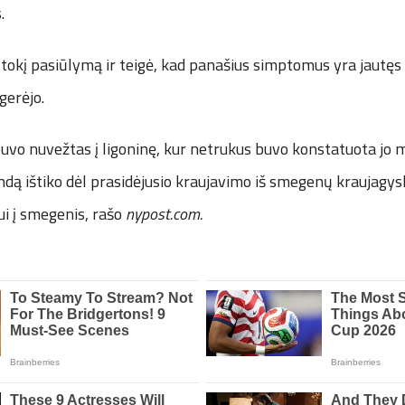
.
 tokį pasiūlymą ir teigė, kad panašius simptomus yra jautęs 
gerėjo.
buvo nuvežtas į ligoninę, kur netrukus buvo konstatuota jo mi
indą ištiko dėl prasidėjusio kraujavimo iš smegenų kraujagys
ui į smegenis, rašo
nypost.com
.