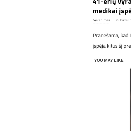
41-erių vyra
medikai įspė
Gyvenimas
25 birželi
Pranešama, kad In
įspėja kitus šį pr