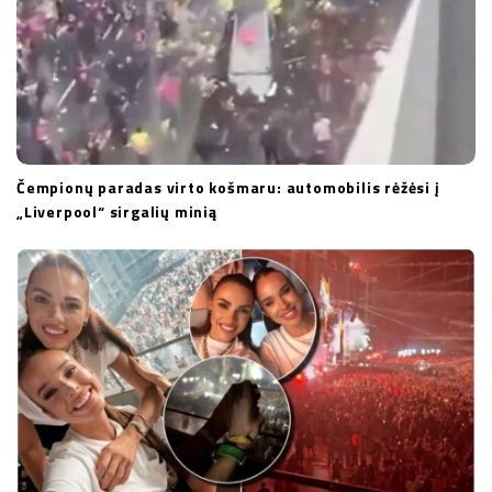
Čempionų paradas virto košmaru: automobilis rėžėsi į
„Liverpool“ sirgalių minią