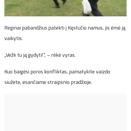
Reginai pabandžius patekti į Kęstučio namus, jis ėmė ją
vaikytis.
„Vežk tu ją gydyti!“, – rėkė vyras.
Kuo baigėsi poros konfliktas, pamatykite vaizdo
siužete, esančiame straipsnio pradžioje.