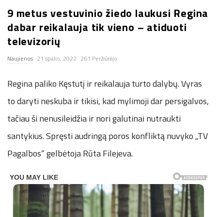
9 metus vestuvinio žiedo laukusi Regina
n
dabar reikalauja tik vieno – atiduoti
.
televizorių
Naujienos
21 spalio, 2022
261 Peržiūrėjo
n
Regina paliko Kęstutį ir reikalauja turto dalybų. Vyras
e
to daryti neskuba ir tikisi, kad mylimoji dar persigalvos,
t
tačiau ši nenusileidžia ir nori galutinai nutraukti
santykius. Spręsti audringą poros konfliktą nuvyko „TV
Pagalbos“ gelbėtoja Rūta Filejeva.