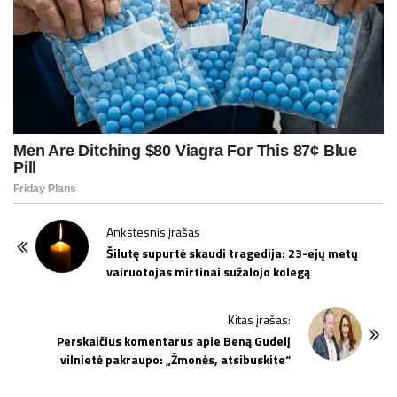
P
Ankstesnis įrašas
o
Šilutę supurtė skaudi tragedija: 23-ejų metų
vairuotojas mirtinai sužalojo kolegą
s
t
Kitas įrašas:
N
Perskaičius komentarus apie Beną Gudelį
a
vilnietė pakraupo: „Žmonės, atsibuskite“
v