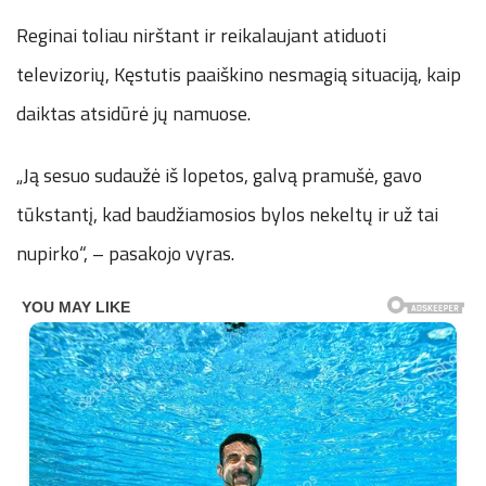
Reginai toliau nirštant ir reikalaujant atiduoti
televizorių, Kęstutis paaiškino nesmagią situaciją, kaip
daiktas atsidūrė jų namuose.
„Ją sesuo sudaužė iš lopetos, galvą pramušė, gavo
tūkstantį, kad baudžiamosios bylos nekeltų ir už tai
nupirko“, – pasakojo vyras.