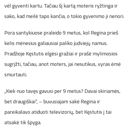
vėl gyventi kartu. Tačiau šį kartą moteris ryžtinga ir
sako, kad meilė tapo kančia, o tokio gyvenimo ji nenori.
Pora santykiuose praleido 9 metus, kol Regina prieš
kelis mėnesius galiausiai paliko judviejų namus.
Pradžioje Kęstutis elgėsi gražiai ir prašė mylimosios
sugrįžti, tačiau, anot moters, jai nesutikus, vyras ėmė
smurtauti.
„Kiek nuo tavęs gavusi per 9 metus? Davai skiriamės,
bet draugiškai“, – buvusiajam sakė Regina ir
pareikalavo atiduoti televizorių, bet Kęstutis į tai
atsakė tik špyga.