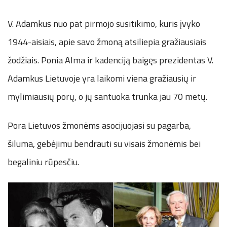
V. Adamkus nuo pat pirmojo susitikimo, kuris įvyko
1944-aisiais, apie savo žmoną atsiliepia gražiausiais
žodžiais. Ponia Alma ir kadenciją baigęs prezidentas V.
Adamkus Lietuvoje yra laikomi viena gražiausių ir
mylimiausių porų, o jų santuoka trunka jau 70 metų.
Pora Lietuvos žmonėms asocijuojasi su pagarba,
šiluma, gebėjimu bendrauti su visais žmonėmis bei
begaliniu rūpesčiu.