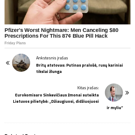
P
Ankstesnis įrašas
o
Britų atstovas: Putinas pralošė, rusų kariniai
tikslai žlunga
s
t
Kitas įrašas:
N
Eurokomisaro Sinkevičiaus žmonai suteikta
a
Lietuvos pilietybė: „Džiaugiuosi, didžiuojuosi
v
ir myliu“
i
g
a