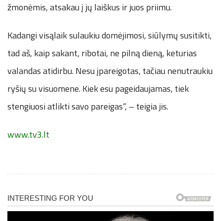
žmonėmis, atsakau į jų laiškus ir juos priimu.
Kadangi visąlaik sulaukiu domėjimosi, siūlymų susitikti,
tad aš, kaip sakant, ribotai, ne pilną dieną, keturias
valandas atidirbu. Nesu įpareigotas, tačiau nenutraukiu
ryšių su visuomene. Kiek esu pageidaujamas, tiek
stengiuosi atlikti savo pareigas“, – teigia jis.
www.tv3.lt