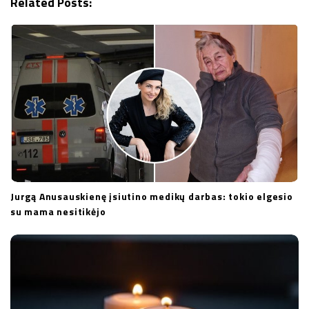
Related Posts:
t
i
o
n
Jurgą Anusauskienę įsiutino medikų darbas: tokio elgesio
su mama nesitikėjo