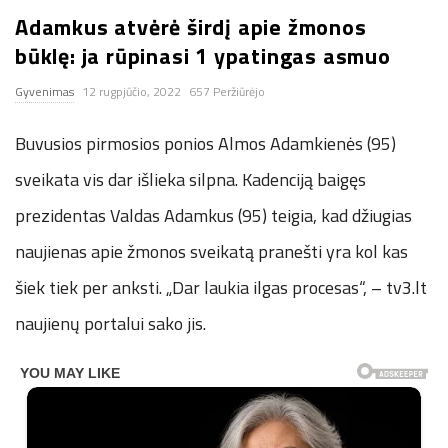
Adamkus atvėrė širdį apie žmonos
n
būklę: ja rūpinasi 1 ypatingas asmuo
.
Gyvenimas
12 rugpjūčio, 2022
657 Peržiūrėjo
n
Buvusios pirmosios ponios Almos Adamkienės (95)
e
sveikata vis dar išlieka silpna. Kadenciją baigęs
prezidentas Valdas Adamkus (95) teigia, kad džiugias
t
naujienas apie žmonos sveikatą pranešti yra kol kas
šiek tiek per anksti. „Dar laukia ilgas procesas“, – tv3.lt
naujienų portalui sako jis.