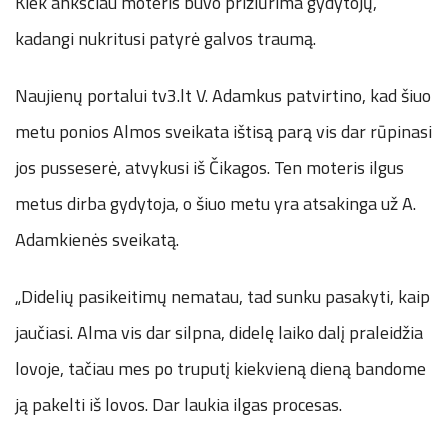
Kiek anksčiau moteris buvo prižiūrima gydytojų,
kadangi nukritusi patyrė galvos traumą.
Naujienų portalui tv3.lt V. Adamkus patvirtino, kad šiuo
metu ponios Almos sveikata ištisą parą vis dar rūpinasi
jos pusseserė, atvykusi iš Čikagos. Ten moteris ilgus
metus dirba gydytoja, o šiuo metu yra atsakinga už A.
Adamkienės sveikatą.
„Didelių pasikeitimų nematau, tad sunku pasakyti, kaip
jaučiasi. Alma vis dar silpna, didelę laiko dalį praleidžia
lovoje, tačiau mes po truputį kiekvieną dieną bandome
ją pakelti iš lovos. Dar laukia ilgas procesas.