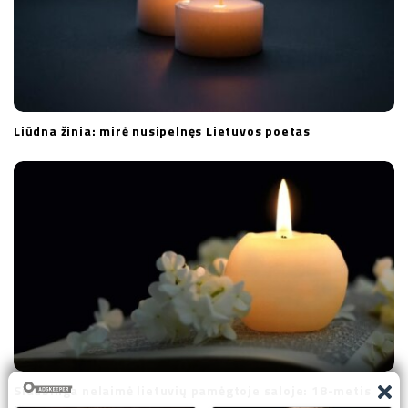
Liūdna žinia: mirė nusipelnęs Lietuvos poetas
Siaubinga nelaimė lietuvių pamėgtoje saloje: 18-metis