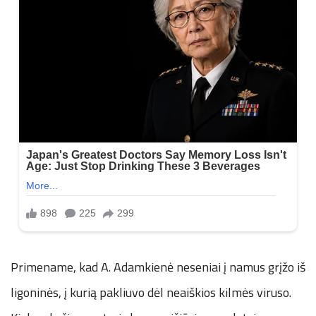
Primename, kad A. Adamkienė neseniai į namus grįžo iš
ligoninės, į kurią pakliuvo dėl neaiškios kilmės viruso.