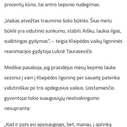
procentų kūno, tai antro laipsnio nudegimas.
„Vaikas atvežtas trauminio šoko būklės. Šiuo metu
būklė yra vidutinio sunkumo, stabili. Aišku, laukia ilgas,
sudėtingas gydymas“, – teigia Klaipėdos vaikų ligoninės
reanimacijos gydytoja Luknė Taurasevičė.
Medikai pasakoja, jog prasidėjus mėsų kepimo lauke
sezonui į vien į Klaipėdos ligoninę per savaitę patenka
vidutiniškai po tris apdegusius vaikus. Uostamiesčio
gyventojai tokio suaugusiųjų neatsakingumo
nesupranta:
„Kad ir pats esi apsisaugojęs, bet, manau, į aplinką