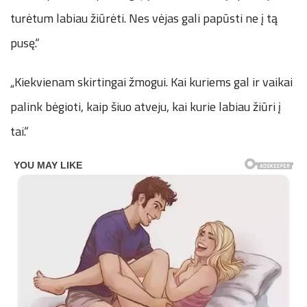
turėtum labiau žiūrėti. Nes vėjas gali papūsti ne į tą
pusę.“
„Kiekvienam skirtingai žmogui. Kai kuriems gal ir vaikai
palink bėgioti, kaip šiuo atveju, kai kurie labiau žiūri į
tai.“