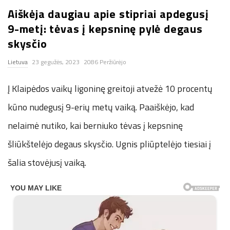
Aiškėja daugiau apie stipriai apdegusį
n
9-metį: tėvas į kepsninę pylė degaus
.
skysčio
Lietuva
23 gegužės, 2023
2086 Peržiūrėjo
n
Į Klaipėdos vaikų ligoninę greitoji atvežė 10 procentų
e
kūno nudegusį 9-erių metų vaiką. Paaiškėjo, kad
t
nelaimė nutiko, kai berniuko tėvas į kepsninę
šliūkštelėjo degaus skysčio. Ugnis pliūptelėjo tiesiai į
šalia stovėjusį vaiką.