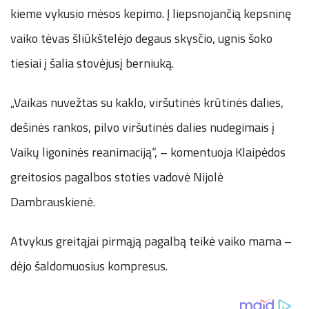
kieme vykusio mėsos kepimo. Į liepsnojančią kepsninę
vaiko tėvas šliūkštelėjo degaus skysčio, ugnis šoko
tiesiai į šalia stovėjusį berniuką.
„Vaikas nuvežtas su kaklo, viršutinės krūtinės dalies,
dešinės rankos, pilvo viršutinės dalies nudegimais į
Vaikų ligoninės reanimaciją“, – komentuoja Klaipėdos
greitosios pagalbos stoties vadovė Nijolė
Dambrauskienė.
Atvykus greitąjai pirmąją pagalbą teikė vaiko mama –
dėjo šaldomuosius kompresus.