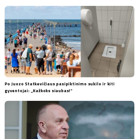
i
o
n
Po Juozo Statkevičiaus pasipiktinimo sukilo ir kiti
gyventojai: „Kažkoks siaubas!“