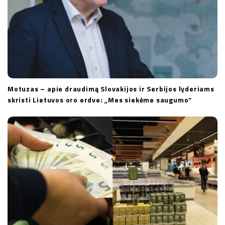
Motuzas – apie draudimą Slovakijos ir Serbijos lyderiams
skristi Lietuvos oro erdve: „Mes siekėme saugumo“