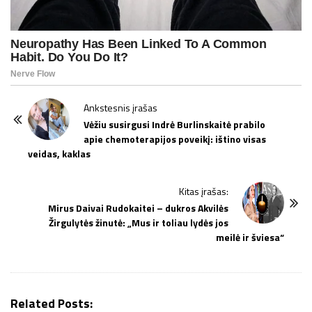
P
Ankstesnis įrašas
o
Vėžiu susirgusi Indrė Burlinskaitė prabilo
apie chemoterapijos poveikį: ištino visas
s
veidas, kaklas
t
N
Kitas įrašas:
a
Mirus Daivai Rudokaitei – dukros Akvilės
v
Žirgulytės žinutė: „Mus ir toliau lydės jos
i
meilė ir šviesa“
g
a
t
Related Posts: