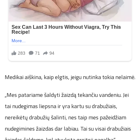
Medikai aiškina, kaip elgtis, jeigu nutinka tokia nelaimė.
„Mes patariame šaldyti žaizdą tekančiu vandeniu. Jei
tai nudegimas liepsna ir yra kartu su drabužiais,
nereikėtų drabužių šalinti, nes taip mes pažeidžiam
nudegimines žaizdas dar labiau. Tai su visai drabužiais
žaizdas šaldome, kol atvyksta greitoji pagalba“, –