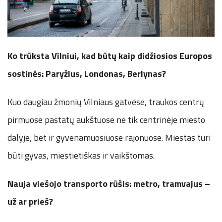
Ko trūksta Vilniui, kad būtų kaip didžiosios Europos
sostinės: Paryžius, Londonas, Berlynas?
Kuo daugiau žmonių Vilniaus gatvėse, traukos centrų
pirmuose pastatų aukštuose ne tik centrinėje miesto
dalyje, bet ir gyvenamuosiuose rajonuose. Miestas turi
būti gyvas, miestietiškas ir vaikštomas.
Nauja viešojo transporto rūšis: metro, tramvajus –
už ar prieš?