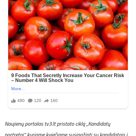
Naujienų portalas tv3.lt pristato ciklą „Kandidatų
portretai“, kuriame kviečiame susipažinti su kandidatais į