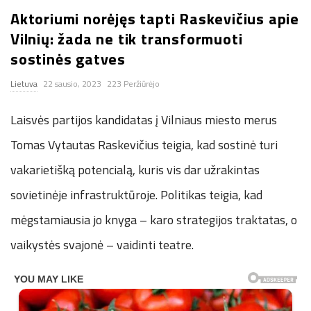
Aktoriumi norėjęs tapti Raskevičius apie
n
Vilnių: žada ne tik transformuoti
.
sostinės gatves
Lietuva
22 sausio, 2023
223 Peržiūrėjo
n
Laisvės partijos kandidatas į Vilniaus miesto merus
e
Tomas Vytautas Raskevičius teigia, kad sostinė turi
t
vakarietišką potencialą, kuris vis dar užrakintas
sovietinėje infrastruktūroje. Politikas teigia, kad
mėgstamiausia jo knyga – karo strategijos traktatas, o
vaikystės svajonė – vaidinti teatre.