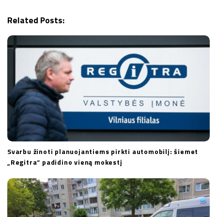
a
t
Related Posts:
i
o
n
Svarbu žinoti planuojantiems pirkti automobilį: šiemet
„Regitra“ padidino vieną mokestį