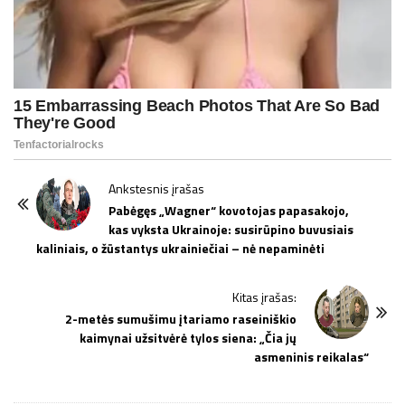
P
Ankstesnis įrašas
o
Pabėgęs „Wagner“ kovotojas papasakojo,
kas vyksta Ukrainoje: susirūpino buvusiais
s
kaliniais, o žūstantys ukrainiečiai – nė nepaminėti
t
N
Kitas įrašas:
a
2-metės sumušimu įtariamo raseiniškio
v
kaimynai užsitvėrė tylos siena: „Čia jų
i
asmeninis reikalas“
g