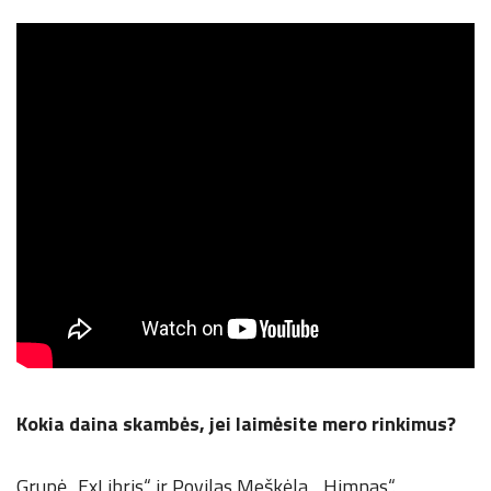
Kokia daina skambės, jei laimėsite mero rinkimus?
Grupė „ExLibris“ ir Povilas Meškėla, „Himnas“.