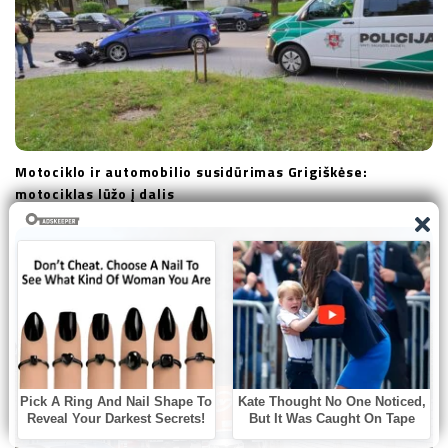
Motociklo ir automobilio susidūrimas Grigiškėse:
motociklas lūžo į dalis