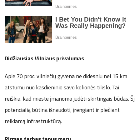
Didžiausias Vilniaus privalumas
Apie 70 proc. vilniečių gyvena ne didesniu nei 15 km
atstumu nuo kasdieninio savo kelionės tikslo. Tai
reiškia, kad mieste įmanoma judėti skirtingais būdas. Šį
potencialią būtina išnaudoti, įrengiant ir plečiant
reikiamą infrastruktūrą.
Pirmas darbas tapus meru