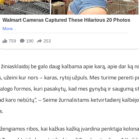
žiniasklaidoj be galo daug kalbama apie karą, apie dar ką no
, užeini kur nors – karas, rytoj užpuls. Mes turime pereiti p
ialogo formos, kuri pasakytų, kad mes gynybą ir saugumą s
ad karo nebūtų“, – Seime žurnalistams ketvirtadienį kalbėj
s.
eržengiamos ribos, kai kažkas kažką įvardina penktąja kolona.