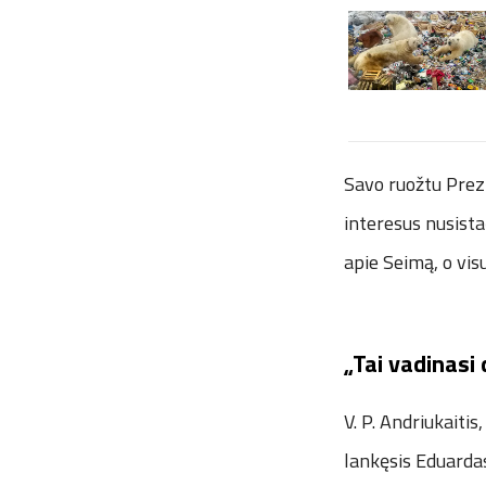
Savo ruožtu Prezi
interesus nusista
apie Seimą, o vi
„Tai vadinasi
V. P. Andriukaitis
lankęsis Eduardas