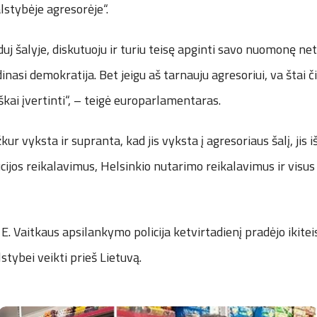
valstybėje agresorėje“.
duj šalyje, diskutuoju ir turiu teisę apginti savo nuomonę netg
dinasi demokratija. Bet jeigu aš tarnauju agresoriui, va štai č
siškai įvertinti“, – teigė europarlamentaras.
kur vyksta ir supranta, kad jis vyksta į agresoriaus šalį, jis i
cijos reikalavimus, Helsinkio nutarimo reikalavimus ir visus 
E. Vaitkaus apsilankymo policija ketvirtadienį pradėjo ikite
stybei veikti prieš Lietuvą.