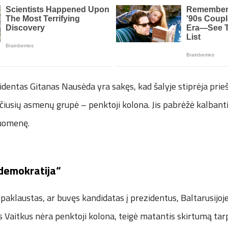
dentas Gitanas Nausėda yra sakęs, kad šalyje stiprėja prie
čiusių asmenų grupė – penktoji kolona. Jis pabrėžė kalbanti
suomenę.
 demokratija“
, paklaustas, ar buvęs kandidatas į prezidentus, Baltarusijoje
 Vaitkus nėra penktoji kolona, teigė matantis skirtumą tar