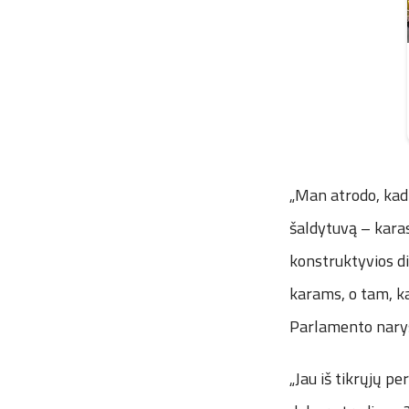
„Man atrodo, kad 
šaldytuvą – karas
konstruktyvios d
karams, o tam, k
Parlamento nary
„Jau iš tikrųjų p