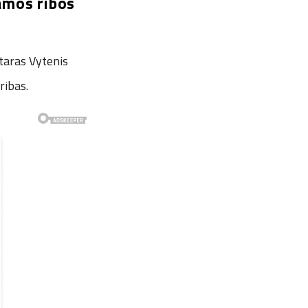
iamos ribos
taras Vytenis
ribas.