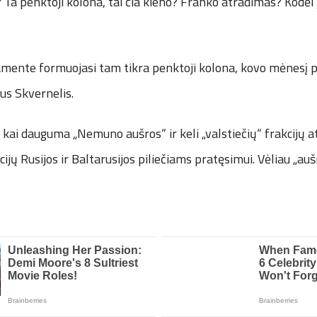
Ta penktoji kolona, tai čia kieno? Franko atradimas? Kodėl jį
rlamente formuojasi tam tikra penktoji kolona, kovo mėnesį 
us Skvernelis.
o, kai dauguma „Nemuno aušros“ ir keli „valstiečių“ frakcijų 
ijų Rusijos ir Baltarusijos piliečiams pratęsimui. Vėliau „aušr