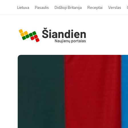
Lietuva
Pasaulis
Didžioji Britanija
Receptai
Verslas
S
i
a
n
d
i
e