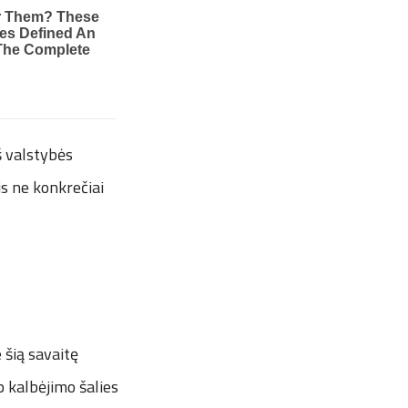
š valstybės
s ne konkrečiai
 šią savaitę
p kalbėjimo šalies