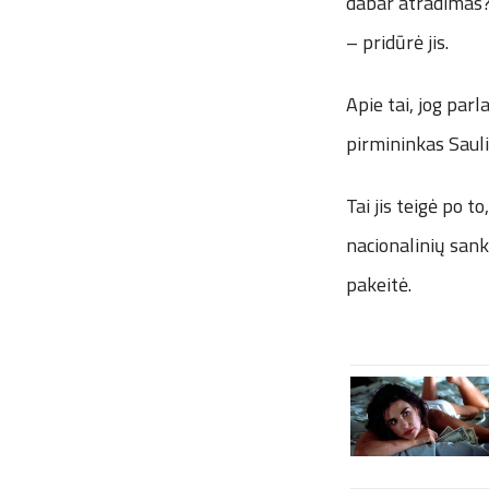
dabar atradimas? 
– pridūrė jis.
Apie tai, jog pa
pirmininkas Sauli
Tai jis teigė po t
nacionalinių sankc
pakeitė.