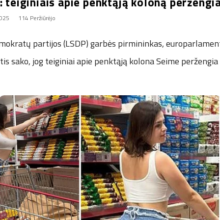
: teiginiais apie penktąją koloną perženg
2025
114 Peržiūrėjo
emokratų partijos (LSDP) garbės pirmininkas, europarlamen
tis sako, jog teiginiai apie penktąją kolona Seime peržengia 