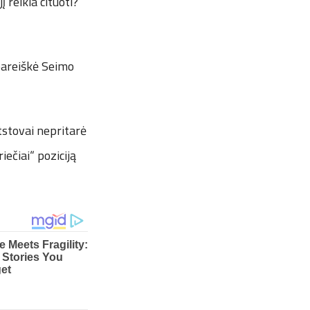
 reikia cituoti?“
pareiškė Seimo
atstovai nepritarė
iečiai“ poziciją