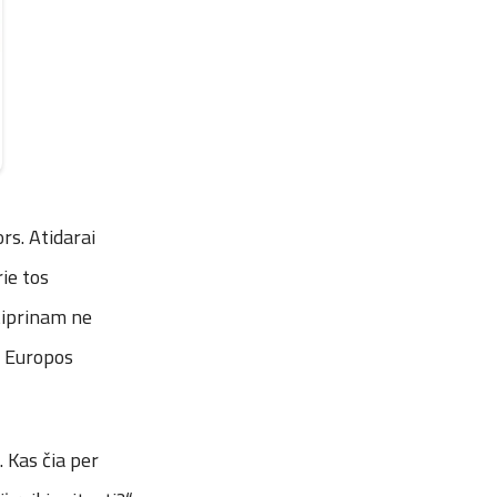
rs. Atidarai
rie tos
tiprinam ne
o Europos
 Kas čia per