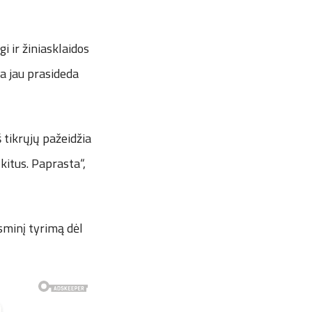
i ir žiniasklaidos
ia jau prasideda
š tikrųjų pažeidžia
kitus. Paprasta“,
isminį tyrimą dėl