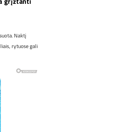
a grįžtanti
esuota. Naktį
iais, rytuose gali