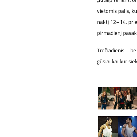
vietomis palis, k
naktį 12–14, prie 
pirmadienį pasako
Trečiadienis – be
gūsiai kai kur si