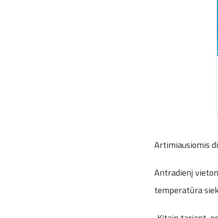
Artimiausiomis die
Antradienį vietom
temperatūra siek
„Kitaip tariant, o