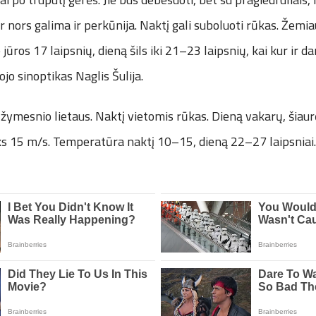
ur nors galima ir perkūnija. Naktį gali suboluoti rūkas. Žem
jūros 17 laipsnių, dieną šils iki 21–23 laipsnių, kai kur ir da
jo sinoptikas Naglis Šulija.
 žymesnio lietaus. Naktį vietomis rūkas. Dieną vakarų, šiau
eks 15 m/s. Temperatūra naktį 10–15, dieną 22–27 laipsniai.