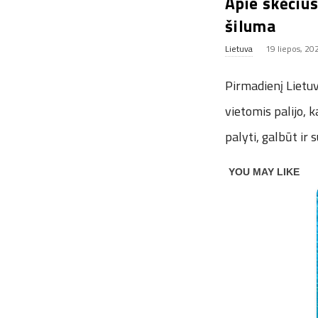
Apie skėčius
šiluma
Lietuva
19 liepos, 20
Pirmadienį Lietuv
vietomis palijo, k
palyti, galbūt ir 