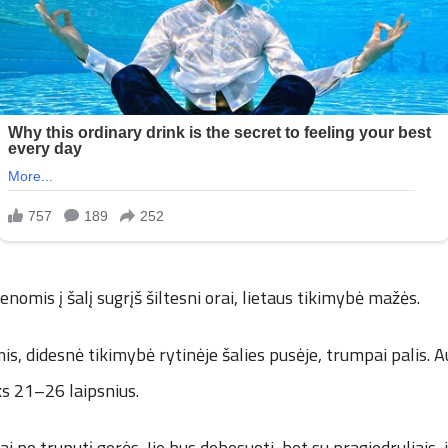
nomis į šalį sugrįš šiltesni orai, lietaus tikimybė mažės.
is, didesnė tikimybė rytinėje šalies pusėje, trumpai palis. A
s 21–26 laipsnius.
rai po truputį gerės. Jie bus debesuoti, bet su pragiedruliais, i