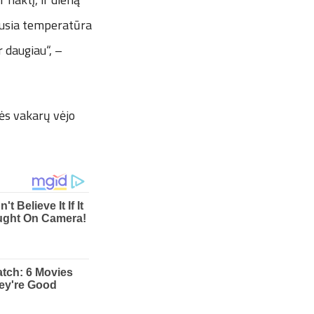
iausia temperatūra
r daugiau“, –
rės vakarų vėjo