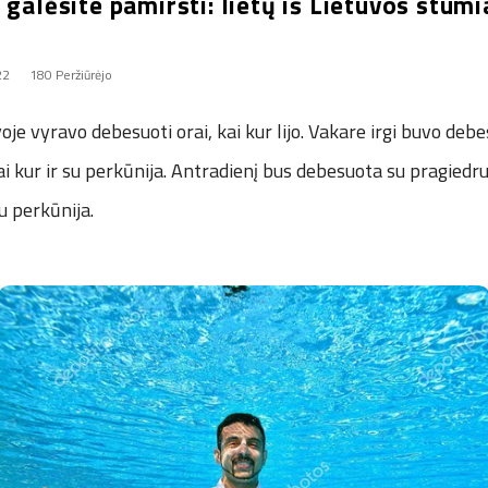
 galėsite pamiršti: lietų iš Lietuvos stumi
22
180 Peržiūrėjo
oje vyravo debesuoti orai, kai kur lijo. Vakare irgi buvo deb
ai kur ir su perkūnija. Antradienį bus debesuota su pragiedrul
su perkūnija.