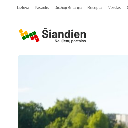
Lietuva
Pasaulis
Didžioji Britanija
Receptai
Verslas
S
i
a
n
d
i
e