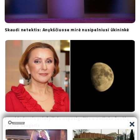
Skaudi netektis: Anykščiuose mirė nusipelniusi ūkininkė
Prasidedantis priešpilnis nepasigailės 4 Zodiako ženklų:
ragina saugotis