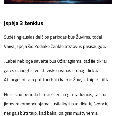
Įspėja
3 ženklus
Sudėtingiausias delčios periodas bus Žuvims, todėl
Vaiva įspėja šio Zodiako ženklo atstovus pasisaugoti:
„Labai nebloga savaitė bus Ožiaragiams, tad jie tikrai
galės džiaugtis, veikti visko į valias ir daug dirbti.
Atsargesni taip pat turi būti kaip ir Žuvys, taip ir Liūtai.
Nors šiuo periodu Liūtai švenčia gimtadienius, tačiau
jiems rekomenduojama susilaikyti nuo didelių švenčių,
nes gali būti taip, kad baliai baigsis muštynėmis.