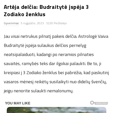
Artėja delčia: Budraitytė įspėja 3
n
Zodiako ženklus
.
Gyvenimas
5 rugpjūčio, 2023
3220 Peržiūrėjo
n
Jau visai netrukus pilnatį pakeis delčia. Astrologė Vaiva
e
Budraitytė įspėja sulaukus delčios pernelyg
neatsipalaiduoti, kadangi po neramios pilnaties
t
savaitės, ramybės teks dar ilgokai palaukti. Be to, ji
kreipiasi į 3 Zodiako ženklus bei pabrėžia, kad paskutinį
vasaros mėnesį reikėtų susilaikyti nuo didelių švenčių,
jeigu nenorite sulaukti nemalonumų.