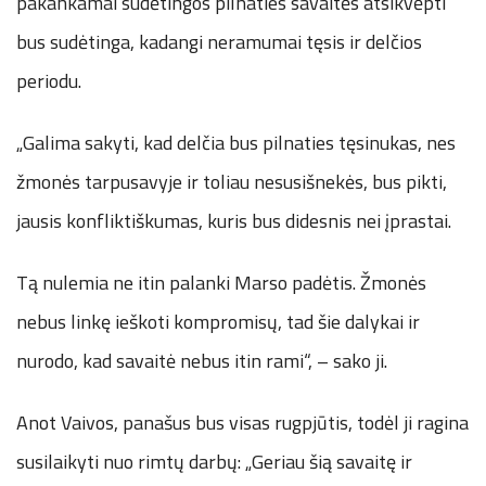
pakankamai sudėtingos pilnaties savaitės atsikvėpti
bus sudėtinga, kadangi neramumai tęsis ir delčios
periodu.
„Galima sakyti, kad delčia bus pilnaties tęsinukas, nes
žmonės tarpusavyje ir toliau nesusišnekės, bus pikti,
jausis konfliktiškumas, kuris bus didesnis nei įprastai.
Tą nulemia ne itin palanki Marso padėtis. Žmonės
nebus linkę ieškoti kompromisų, tad šie dalykai ir
nurodo, kad savaitė nebus itin rami“, – sako ji.
Anot Vaivos, panašus bus visas rugpjūtis, todėl ji ragina
susilaikyti nuo rimtų darbų: „Geriau šią savaitę ir