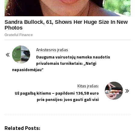
P
Ankstesnis įrašas
o
Dauguma vairuotojų nemoka naudotis
privalomais turniketais: „Netgi
s
nepasidomėjau“
t
N
Kitas įrašas:
a
Už pagalbą kitiems – papildomi 136,58 euro
v
prie pensijos: juos gauti gali visi
i
g
a
Related Posts:
t