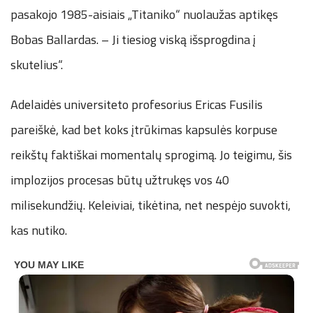
pasakojo 1985-aisiais „Titaniko“ nuolaužas aptikęs
Bobas Ballardas. – Ji tiesiog viską išsprogdina į
skutelius“.
Adelaidės universiteto profesorius Ericas Fusilis
pareiškė, kad bet koks įtrūkimas kapsulės korpuse
reikštų faktiškai momentalų sprogimą. Jo teigimu, šis
implozijos procesas būtų užtrukęs vos 40
milisekundžių. Keleiviai, tikėtina, net nespėjo suvokti,
kas nutiko.