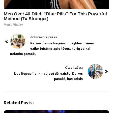
P
Ankstesnis įrašas
o
Katino dienos baigėsi: mokyklos praneš
vaiko teisėms apie tėvus, kurių vaikai
s
nelanko pamokų
t
N
Kitas įrašas:
a
Nuo liepos 1 d. – naujovė dėl vaistų: Dulkys
v
pasakė, kas keisis
i
g
a
Related Posts:
t
i