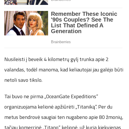
Nusileisti į beveik 4 kilometrų gylį trunka apie 2
valandas, todėl manoma, kad keliautojai jau galėjo būti
netoli savo tikslo.
Tai buvo ne pirma „OceanGate Expeditions“
organizuojama kelionė apžiūrėti „Titaniką“. Per du
metus bendrovė saugiai ten nugabeno apie 80 žmonių,
tačiau komercinė „Titano“ kelionė, už kurią kiekvienas