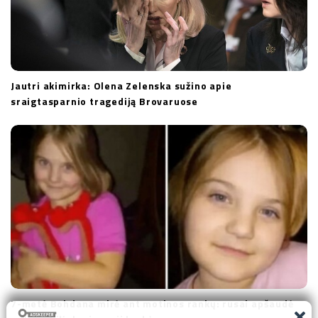
Jautri akimirka: Olena Zelenska sužino apie
sraigtasparnio tragediją Brovaruose
7-metė Bohdana mirė ant motinos rankų: rusai apšaudė