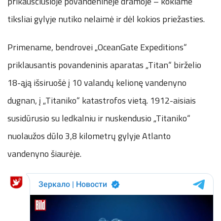
prikausčiusioje povandeninėje dramoje – kokiame
tiksliai gylyje nutiko nelaimė ir dėl kokios priežasties.
Primename, bendrovei „OceanGate Expeditions“
priklausantis povandeninis aparatas „Titan“ birželio
18-ąją išsiruošė į 10 valandų kelionę vandenyno
dugnan, į „Titaniko“ katastrofos vietą. 1912-aisiais
susidūrusio su ledkalniu ir nuskendusio „Titaniko“
nuolaužos dūlo 3,8 kilometrų gylyje Atlanto
vandenyno šiaurėje.