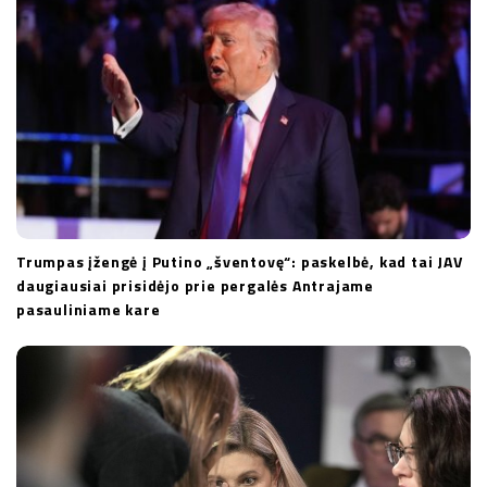
o
n
Trumpas įžengė į Putino „šventovę“: paskelbė, kad tai JAV
daugiausiai prisidėjo prie pergalės Antrajame
pasauliniame kare