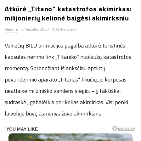
Atkūrė „Titano“ katastrofos akimirkas:
n
milijonierių kelionė baigėsi akimirksniu
.
Pasaulis
27 birželio, 2023
1065 Peržiūrėjo
n
Vokiečių BILD animacijos pagalba atkūrė turistinės
e
kapsulės nėrimo link „Titaniko“ nuolaužų katastrofos
momentą. Sprendžiant iš anksčiau aptiktų
t
povandeninio aparato „Titanas“ likučių, jo korpusas
neatlaikė milžiniško vandens slėgio, – jį faktiškai
sudraskė į gabalėlius per kelias akimirkas. Visi penki
laivelyje buvę asmenys žuvo akimirksniu.