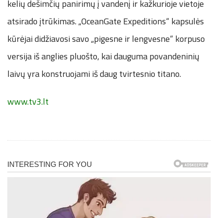
kelių dešimčių panirimų į vandenį ir kažkurioje vietoje
atsirado įtrūkimas. „OceanGate Expeditions“ kapsulės
kūrėjai didžiavosi savo „pigesne ir lengvesne“ korpuso
versija iš anglies pluošto, kai dauguma povandeninių
laivų yra konstruojami iš daug tvirtesnio titano.
www.tv3.lt