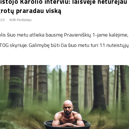
istojo Karolio interviu: laisvėje neturėjau
grotų praradau viską
023
828 Peržiūrėjo
lis šiuo metu atlieka bausmę Pravieniškių 1-jame kalėjime,
OG skyriuje. Galimybę būti čia šiuo metu turi 11 nuteistųjų