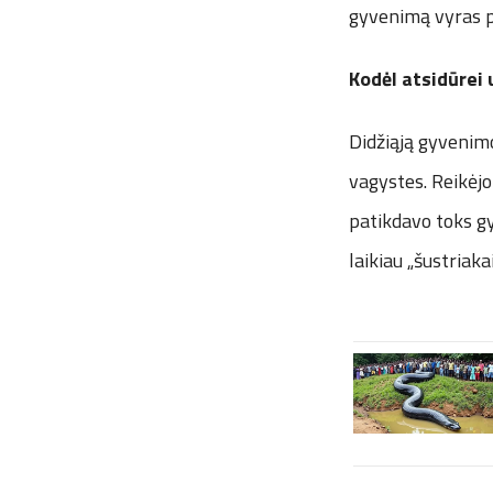
gyvenimą vyras pa
Kodėl atsidūrei 
Didžiąją gyvenimo
vagystes. Reikėjo
patikdavo toks gy
laikiau „šustriakai