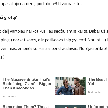
pasakojo naujienų portalo tv3.lt žurnalistui.
už grotų?
 dalį vartojau narkotikus. Jau sėdžiu antrą kartą. Dabar už 
 pinigų narkotikams, o ir patikdavo taip gyventi. Narkotikų b
venimas, žmonės su kuriais bendraudavau. Norėjau pritapti 
s“.