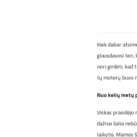
Kiek dabar atsime
glausdavosi ten, 
nori girdėti, kad t
tų moterų buvo n
Nuo kelių metų 
Viskas prasidėjo
dažnai šalia nebū
laikytis. Mamos š