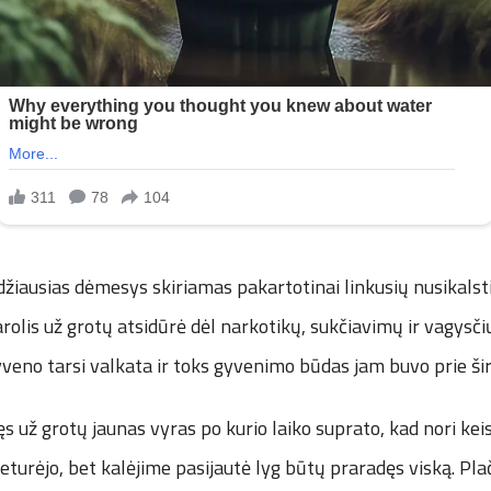
džiausias dėmesys skiriamas pakartotinai linkusių nusikals
Karolis už grotų atsidūrė dėl narkotikų, sukčiavimų ir vagysčių
veno tarsi valkata ir toks gyvenimo būdas jam buvo prie šir
ęs už grotų jaunas vyras po kurio laiko suprato, kad nori keis
 neturėjo, bet kalėjime pasijautė lyg būtų praradęs viską. Pla