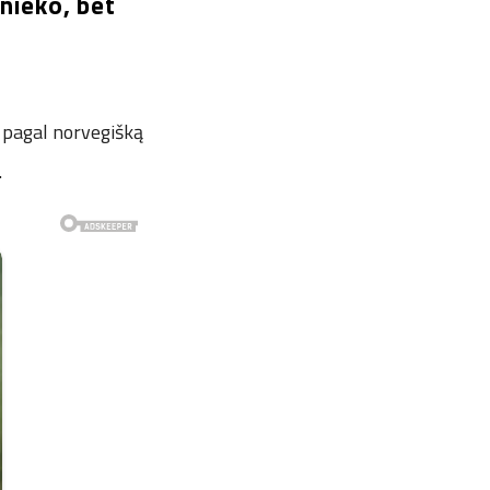
 nieko, bet
 pagal norvegišką
.