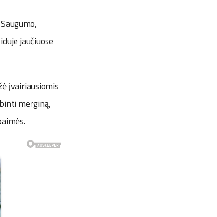
. Saugumo,
iduje jaučiuose
ė įvairiausiomis
binti merginą,
baimės.