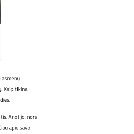
ti asmenų
. Kaip tikina
dies.
tis. Anot jo, nors
čiau apie savo