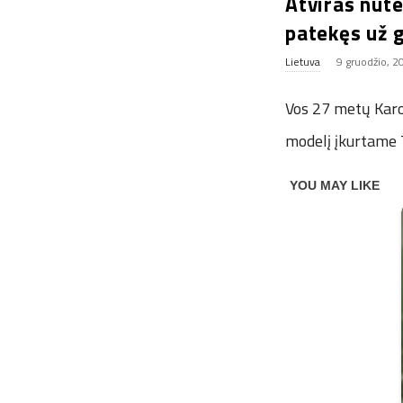
Atviras nute
patekęs už 
Lietuva
9 gruodžio, 2
Vos 27 metų Karo
modelį įkurtame T