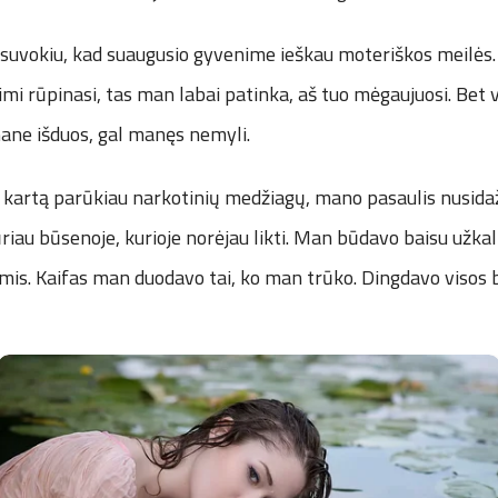
 suvokiu, kad suaugusio gyvenime ieškau moteriškos meilės
imi rūpinasi, tas man labai patinka, aš tuo mėgaujuosi. Bet v
mane išduos, gal manęs nemyli.
ą kartą parūkiau narkotinių medžiagų, mano pasaulis nusidaž
riau būsenoje, kurioje norėjau likti. Man būdavo baisu užkal
mis. Kaifas man duodavo tai, ko man trūko. Dingdavo visos 