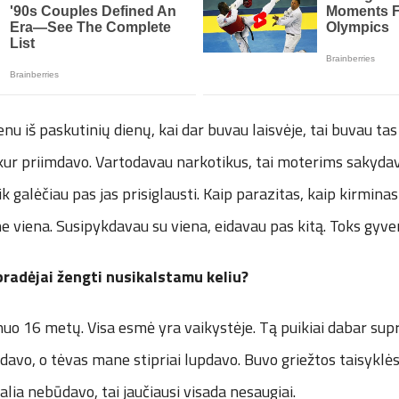
nu iš paskutinių dienų, kai dar buvau laisvėje, tai buvau ta
kur priimdavo. Vartodavau narkotikus, tai moterims sakydav
ik galėčiau pas jas prisiglausti. Kaip parazitas, kaip kirminas į
e viena. Susipykdavau su viena, eidavau pas kitą. Toks gyv
pradėjai žengti nusikalstamu keliu?
 nuo 16 metų. Visa esmė yra vaikystėje. Tą puikiai dabar s
davo, o tėvas mane stipriai lupdavo. Buvo griežtos taisyklės
alia nebūdavo, tai jaučiausi visada nesaugiai.