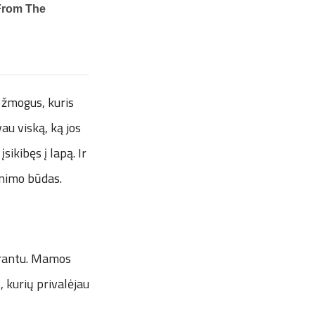
s žmogus, kuris
au viską, ką jos
sikibęs į lapą. Ir
enimo būdas.
uprantu. Mamos
, kurių privalėjau