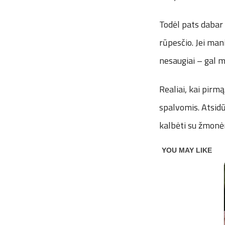
Todėl pats dabar
rūpesčio. Jei man
nesaugiai – gal 
Realiai, kai pirm
spalvomis. Atsidū
kalbėti su žmonė