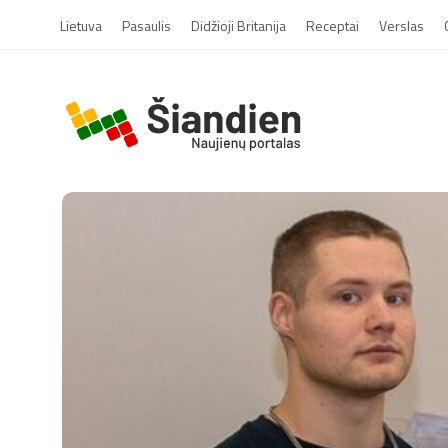
Lietuva
Pasaulis
Didžioji Britanija
Receptai
Verslas
S
i
a
n
d
i
e