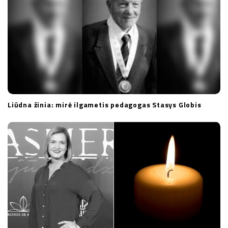
Liūdna žinia: mirė ilgametis pedagogas Stasys Globis