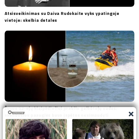
Atsisveikinimas su Daiva Rudokaite vyks ypatingoje
vietoje: skelbia detales
Žuvus 52-ejų klaipėdiečiui prabilo gelbėtojų vadas:
skendusios paauglės buvo įspėtos nesimaudyti