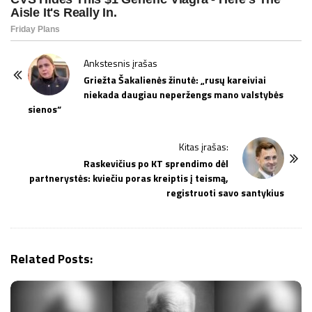
P
Ankstesnis įrašas
o
Griežta Šakalienės žinutė: „rusų kareiviai
niekada daugiau neperžengs mano valstybės
s
sienos“
t
N
Kitas įrašas:
a
Raskevičius po KT sprendimo dėl
v
partnerystės: kviečiu poras kreiptis į teismą,
i
registruoti savo santykius
g
a
t
Related Posts:
i
o
n