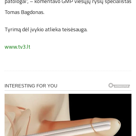
patologai“, – komentavo GMP viešųjų ryšių specialistas
Tomas Bagdonas.
Tyrimą dėl įvykio atlieka teisėsauga.
www.tv3.lt