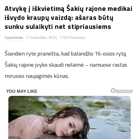
Atvykę į iškvietimą Šakių rajone medikai
n
išvydo kraupų vaizdą: ašaras būtų
.
sunku sulaikyti net stipriausiems
Gyvenimas
17 balandžio, 2025
1763 Peržiūrėjo
n
Šiandien ryte pranešta, kad balandžio 16-osios rytą
e
Šakių rajone įvyko skaudi nelaimė – namuose rastas
t
mirusios naujagimės kūnas.