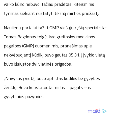
vaiko kūno nebuvo, tačiau pradėtas ikiteisminis
tyrimas siekiant nustatyti tikslią mirties priežastį.
Naujienų portalui tv3.lt GMP viešųjų ryšių specialistas
Tomas Bagdonas teigė, kad greitosios medicinos
pagalbos (GMP) duomenimis, pranešimas apie
nekvėpuojantį kūdikį buvo gautas 05:31. Į įvykio vietą
buvo išsiųstos dvi vietinės brigados.
„Nuvykus į vietą, buvo aptiktas kūdikis be gyvybės
ženklų. Buvo konstatuota mirtis – pagal visus
gyvybinius požymius.