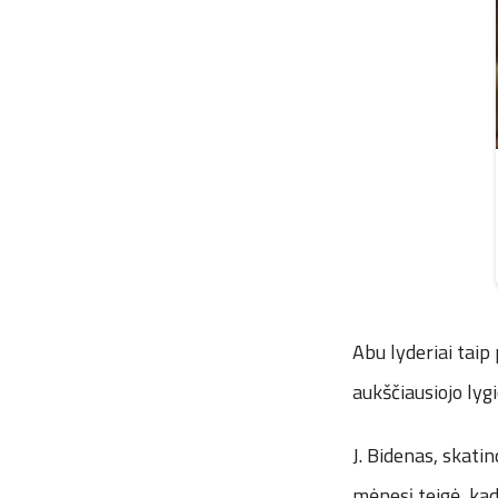
Abu lyderiai taip
aukščiausiojo lyg
J. Bidenas, skati
mėnesį teigė, kad