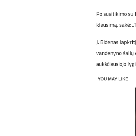
Po susitikimo su 
klausimą, sakė: „T
J. Bidenas lapkrit
vandenyno šalių 
aukščiausiojo lygi