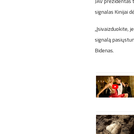
JAV prezidentas t
signalas Kinijai d
„Įsivaizduokite,
signalą pasiųstum
Bidenas.