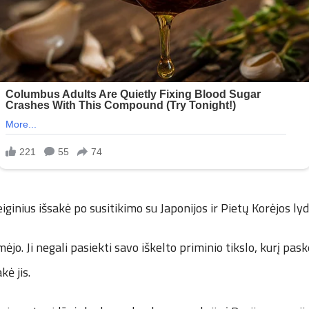
eiginius išsakė po susitikimo su Japonijos ir Pietų Korėjos lyd
mėjo. Ji negali pasiekti savo iškelto priminio tikslo, kurį pask
ė jis.