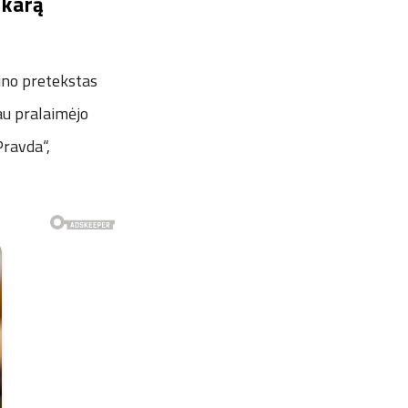
 karą
tino pretekstas
jau pralaimėjo
Pravda“,