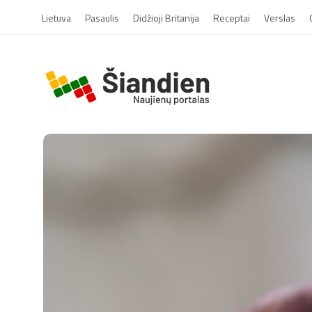
Lietuva
Pasaulis
Didžioji Britanija
Receptai
Verslas
S
i
a
n
d
i
e