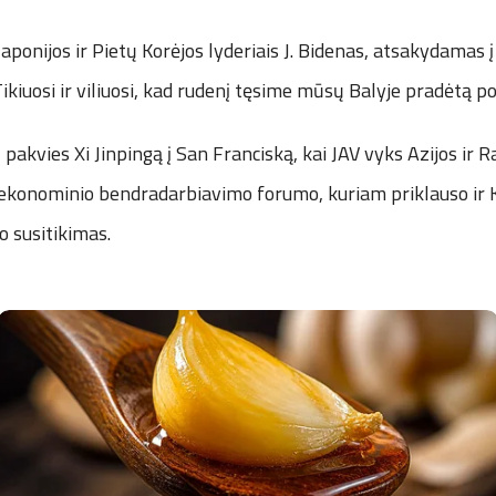
Japonijos ir Pietų Korėjos lyderiais J. Bidenas, atsakydamas į
ikiuosi ir viliuosi, kad rudenį tęsime mūsų Balyje pradėtą po
į pakvies Xi Jinpingą į San Franciską, kai JAV vyks Azijos ir 
ekonominio bendradarbiavimo forumo, kuriam priklauso ir Ki
o susitikimas.