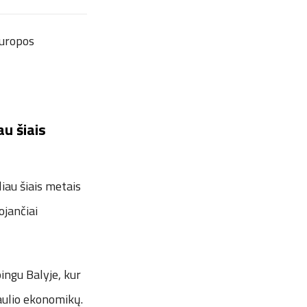
Europos
au šiais
liau šiais metais
ojančiai
ingu Balyje, kur
saulio ekonomikų.