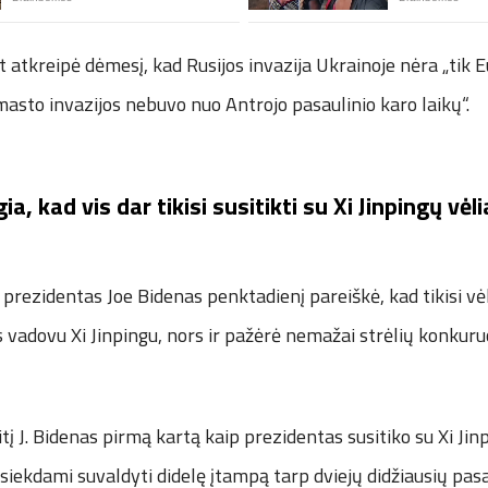
at atkreipė dėmesį, kad Rusijos invazija Ukrainoje nėra „tik 
asto invazijos nebuvo nuo Antrojo pasaulinio karo laikų“.
ia, kad vis dar tikisi susitikti su Xi Jinpingų vėli
ų prezidentas Joe Bidenas penktadienį pareiškė, kad tikisi vė
jos vadovu Xi Jinpingu, nors ir pažėrė nemažai strėlių konkuru
į J. Bidenas pirmą kartą kaip prezidentas susitiko su Xi Jinp
ti siekdami suvaldyti didelę įtampą tarp dviejų didžiausių pa