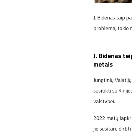
J. Bidenas taip p
problema, tokio m
J. Bidenas teig
metais
Jungtinių Valstij
susitikti su Kini
valstybei.
2022 metų lapkrit
jie susitarė dirb