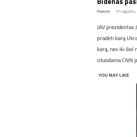
Bidenas pasi
Pasaulis
19 rugpjūčio
JAV prezidentas J
pradėti karą Ukra
karą, nes iki šio
cituodama CNN pu