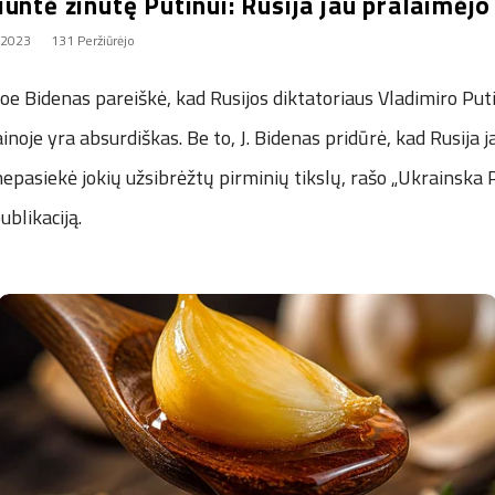
untė žinutę Putinui: Rusija jau pralaimėjo
, 2023
131 Peržiūrėjo
oe Bidenas pareiškė, kad Rusijos diktatoriaus Vladimiro Pu
inoje yra absurdiškas. Be to, J. Bidenas pridūrė, kad Rusija 
l nepasiekė jokių užsibrėžtų pirminių tikslų, rašo „Ukrainska 
blikaciją.