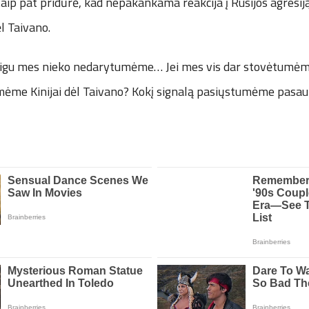
aip pat pridūrė, kad nepakankama reakcija į Rusijos agresiją
ėl Taivano.
 jeigu mes nieko nedarytumėme… Jei mes vis dar stovėtumėm
ėme Kinijai dėl Taivano? Kokį signalą pasiųstumėme pasauli