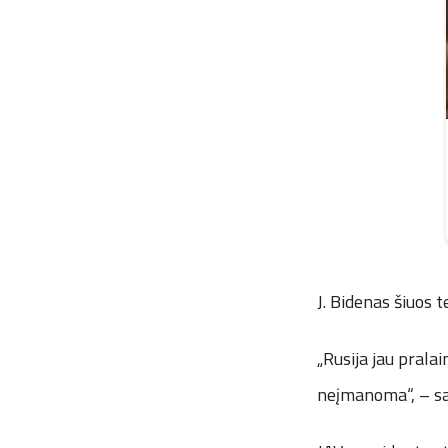
J. Bidenas šiuos t
„Rusija jau pralai
neįmanoma“, – sak