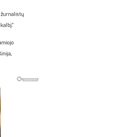
 žurnalistų
kalbį.“
Ramiojo
nija,