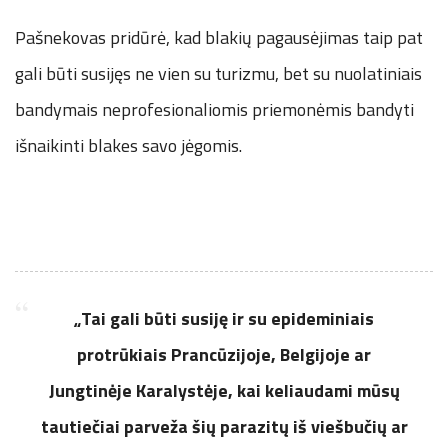
Pašnekovas pridūrė, kad blakių pagausėjimas taip pat
gali būti susijęs ne vien su turizmu, bet su nuolatiniais
bandymais neprofesionaliomis priemonėmis bandyti
išnaikinti blakes savo jėgomis.
„Tai gali būti susiję ir su epideminiais
protrūkiais Prancūzijoje, Belgijoje ar
Jungtinėje Karalystėje, kai keliaudami mūsų
tautiečiai parveža šių parazitų iš viešbučių ar