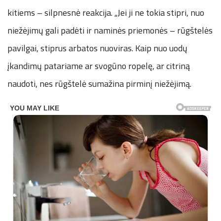
kitiems – silpnesnė reakcija. „Jei ji ne tokia stipri, nuo
niežėjimų gali padėti ir naminės priemonės – rūgštelės
pavilgai, stiprus arbatos nuoviras. Kaip nuo uodų
įkandimų patariame ar svogūno ropelę, ar citriną
naudoti, nes rūgštelė sumažina pirminį niežėjimą.