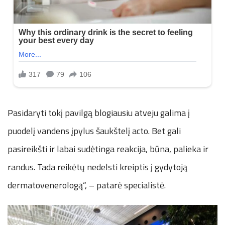
Pasidaryti tokį pavilgą blogiausiu atveju galima į
puodelį vandens įpylus šaukštelį acto. Bet gali
pasireikšti ir labai sudėtinga reakcija, būna, palieka ir
randus. Tada reikėtų nedelsti kreiptis į gydytoją
dermatovenerologą“, – patarė specialistė.