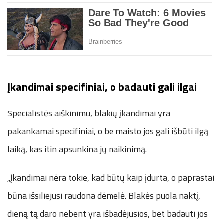
Įkandimai specifiniai, o badauti gali ilgai
Specialistės aiškinimu, blakių įkandimai yra
pakankamai specifiniai, o be maisto jos gali išbūti ilgą
laiką, kas itin apsunkina jų naikinimą.
„Įkandimai nėra tokie, kad būtų kaip įdurta, o paprastai
būna išsiliejusi raudona dėmelė. Blakės puola naktį,
dieną tą daro nebent yra išbadėjusios, bet badauti jos