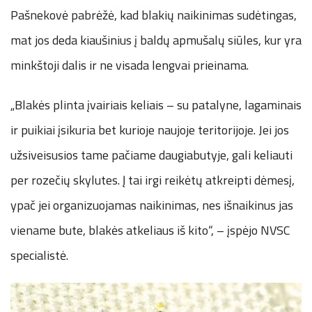
Pašnekovė pabrėžė, kad blakių naikinimas sudėtingas,
mat jos deda kiaušinius į baldų apmušalų siūles, kur yra
minkštoji dalis ir ne visada lengvai prieinama.
„Blakės plinta įvairiais keliais – su patalyne, lagaminais
ir puikiai įsikuria bet kurioje naujoje teritorijoje. Jei jos
užsiveisusios tame pačiame daugiabutyje, gali keliauti
per rozečių skylutes. Į tai irgi reikėtų atkreipti dėmesį,
ypač jei organizuojamas naikinimas, nes išnaikinus jas
viename bute, blakės atkeliaus iš kito“, – įspėjo NVSC
specialistė.