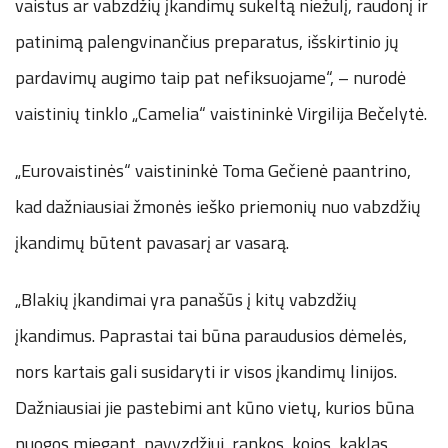
vaistus ar vabzdžių įkandimų sukeltą niežulį, raudonį ir
patinimą palengvinančius preparatus, išskirtinio jų
pardavimų augimo taip pat nefiksuojame“, – nurodė
vaistinių tinklo „Camelia“ vaistininkė Virgilija Bečelytė.
„Eurovaistinės“ vaistininkė Toma Gečienė paantrino,
kad dažniausiai žmonės ieško priemonių nuo vabzdžių
įkandimų būtent pavasarį ar vasarą.
„Blakių įkandimai yra panašūs į kitų vabzdžių
įkandimus. Paprastai tai būna paraudusios dėmelės,
nors kartais gali susidaryti ir visos įkandimų linijos.
Dažniausiai jie pastebimi ant kūno vietų, kurios būna
nuogos miegant, pavyzdžiui, rankos, kojos, kaklas.