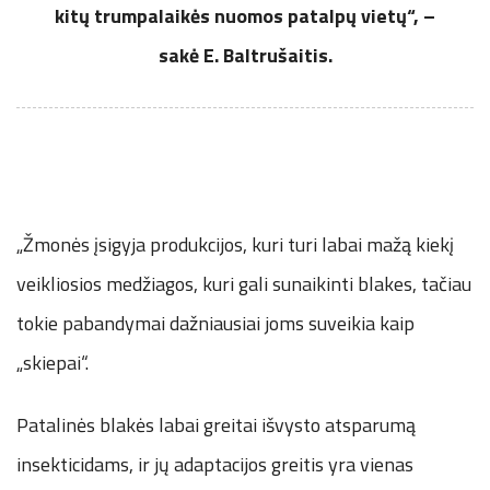
kitų trumpalaikės nuomos patalpų vietų“, –
sakė E. Baltrušaitis.
„Žmonės įsigyja produkcijos, kuri turi labai mažą kiekį
veikliosios medžiagos, kuri gali sunaikinti blakes, tačiau
tokie pabandymai dažniausiai joms suveikia kaip
„skiepai“.
Patalinės blakės labai greitai išvysto atsparumą
insekticidams, ir jų adaptacijos greitis yra vienas