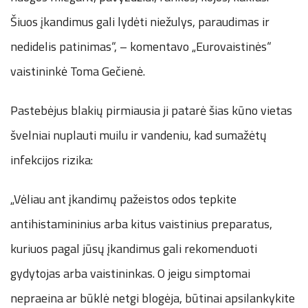
Šiuos įkandimus gali lydėti niežulys, paraudimas ir
nedidelis patinimas“, – komentavo „Eurovaistinės“
vaistininkė Toma Gečienė.
Pastebėjus blakių pirmiausia ji patarė šias kūno vietas
švelniai nuplauti muilu ir vandeniu, kad sumažėtų
infekcijos rizika:
„Vėliau ant įkandimų pažeistos odos tepkite
antihistamininius arba kitus vaistinius preparatus,
kuriuos pagal jūsų įkandimus gali rekomenduoti
gydytojas arba vaistininkas. O jeigu simptomai
nepraeina ar būklė netgi blogėja, būtinai apsilankykite