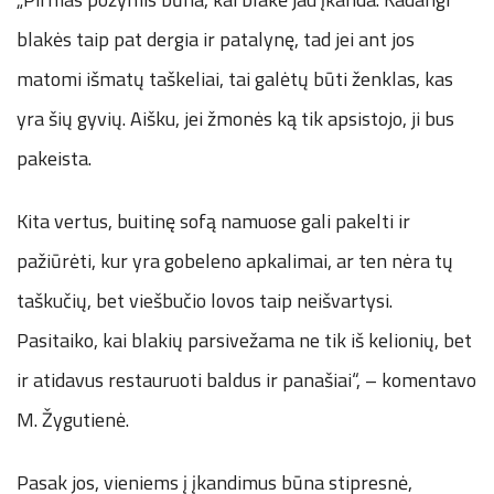
blakės taip pat dergia ir patalynę, tad jei ant jos
matomi išmatų taškeliai, tai galėtų būti ženklas, kas
yra šių gyvių. Aišku, jei žmonės ką tik apsistojo, ji bus
pakeista.
Kita vertus, buitinę sofą namuose gali pakelti ir
pažiūrėti, kur yra gobeleno apkalimai, ar ten nėra tų
taškučių, bet viešbučio lovos taip neišvartysi.
Pasitaiko, kai blakių parsivežama ne tik iš kelionių, bet
ir atidavus restauruoti baldus ir panašiai“, – komentavo
M. Žygutienė.
Pasak jos, vieniems į įkandimus būna stipresnė,