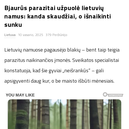
Bjaurūs parazitai užpuolė lietuvių
n
namus: kanda skaudžiai, o išnaikinti
.
sunku
Lietuva
10 vasario, 2025
379 Peržiūrėjo
n
Lietuvių namuose pagausėjo blakių – bent taip teigia
e
parazitus naikinančios įmonės. Sveikatos specialistai
t
konstatuoja, kad šie gyviai „neišrankūs“ – gali
apsigyventi daug kur, o be maisto išbūti mėnesiais.