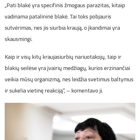
„Pati blakė yra specifinis žmogaus parazitas, kitaip
vadinama patalininė blakė. Tai toks pobjauris
sutvėrimas, nes jis siurbia kraują, o įkandimai yra
skausmingi.
Kaip ir visų kitų kraujasiurbių nariuotakojų, taip ir
blakių seilėse yra įvairių medžiagų, kurios erzinančiai
veikia mūsų organizmą, nes leidžia svetimus baltymus
ir sukelia vietinę reakciją“, – komentavo ji.