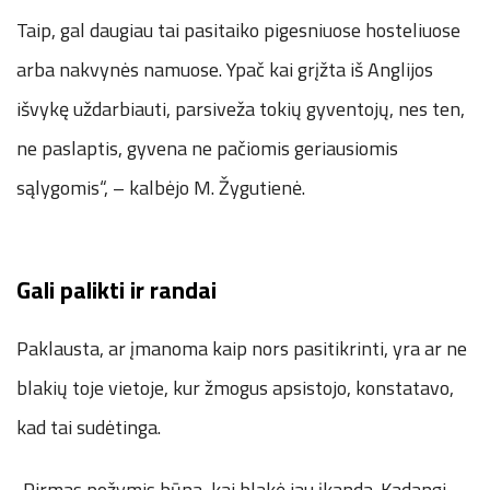
Taip, gal daugiau tai pasitaiko pigesniuose hosteliuose
arba nakvynės namuose. Ypač kai grįžta iš Anglijos
išvykę uždarbiauti, parsiveža tokių gyventojų, nes ten,
ne paslaptis, gyvena ne pačiomis geriausiomis
sąlygomis“, – kalbėjo M. Žygutienė.
Gali palikti ir randai
Paklausta, ar įmanoma kaip nors pasitikrinti, yra ar ne
blakių toje vietoje, kur žmogus apsistojo, konstatavo,
kad tai sudėtinga.
„Pirmas požymis būna, kai blakė jau įkanda. Kadangi