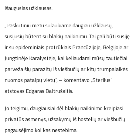
išaugusias užklausas.
„Paskutiniu metu sulaukiame daugiau užklausų,
susijusių būtent su blakių naikinimu. Tai gali būti susiję
ir su epideminiais protrūkiais Prancūzijoje, Belgijoje ar
Jungtinėje Karalystėje, kai keliaudami mūsų tautiečiai
parveža šių parazitų iš viešbučių ar kitų trumpalaikės
nuomos patalpų vietų“, – komentavo „Sterilus“
atstovas Edgaras Baltrušaitis.
Jo teigimu, daugiausiai dėl blakių naikinimo kreipiasi
privatūs asmenys, užsakymų iš hostelių ar viešbučių
pagausėjimo kol kas nestebima.