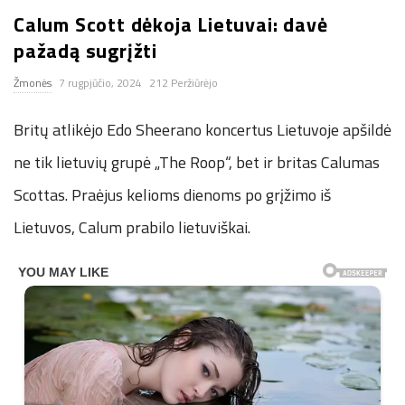
Calum Scott dėkoja Lietuvai: davė
n
pažadą sugrįžti
.
Žmonės
7 rugpjūčio, 2024
212 Peržiūrėjo
n
Britų atlikėjo Edo Sheerano koncertus Lietuvoje apšildė
e
ne tik lietuvių grupė „The Roop“, bet ir britas Calumas
Scottas. Praėjus kelioms dienoms po grįžimo iš
t
Lietuvos, Calum prabilo lietuviškai.