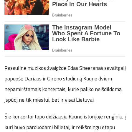
Pasaulinė muzikos žvaigždė Edas Sheeranas savaitgalį
papuošė Dariaus ir Girėno stadioną Kaune dviem
nepamirštamais koncertais, kurie paliko neišdildomą
įspūdį ne tik miestui, bet ir visai Lietuvai.
Šie koncertai tapo didžiausiu Kauno istorijoje renginiu, į
kurį buvo parduodami bilietai, ir reikšmingu etapu