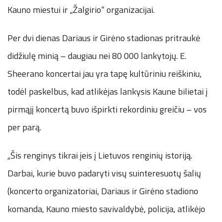
Kauno miestui ir „Žalgirio“ organizacijai.
Per dvi dienas Dariaus ir Girėno stadionas pritraukė
didžiulę minią – daugiau nei 80 000 lankytojų. E.
Sheerano koncertai jau yra tapę kultūriniu reiškiniu,
todėl paskelbus, kad atlikėjas lankysis Kaune bilietai į
pirmąjį koncertą buvo išpirkti rekordiniu greičiu – vos
per parą.
„Šis renginys tikrai įeis į Lietuvos renginių istoriją.
Darbai, kurie buvo padaryti visų suinteresuotų šalių
(koncerto organizatoriai, Dariaus ir Girėno stadiono
komanda, Kauno miesto savivaldybė, policija, atlikėjo