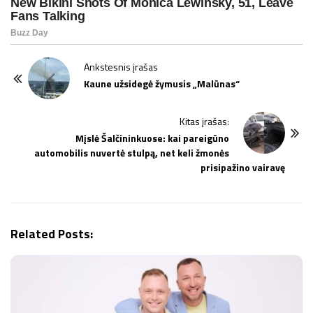
P
Ankstesnis įrašas
o
Kaune užsidegė žymusis „Malūnas“
s
t
Kitas įrašas:
Mįslė Šalčininkuose: kai pareigūno
N
automobilis nuvertė stulpą, net keli žmonės
a
prisipažino vairavę
v
i
g
Related Posts:
a
t
i
o
n