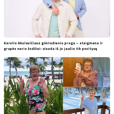
Karolio Akulavičiaus gimtadienio proga – staigmena ir
grupės nario žodžiai: visada iš jo jaučiu tik pozityvą