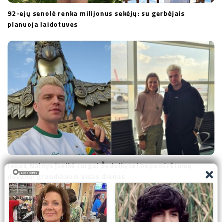
92-ejų senolė renka milijonus sekėjų: su gerbėjais
planuoja laidotuves
Jonas Nainys įteikė Jurgai Šeduikytei nepamirštamą
dovaną: graudinausi visas dienas