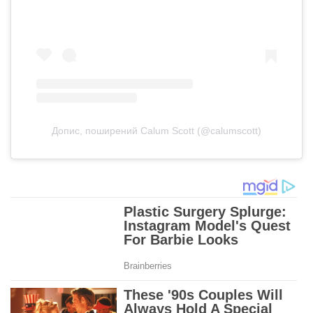
Допис, поширений Calum Scott (@calumscott)