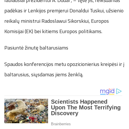
labiausiai prezidentui A. Dudai“, – tęsė jis, reikšdamas
padėkas ir Lenkijos premjerui Donaldui Tuskui, užsienio
reikalų ministrui Radoslawui Sikorskiui, Europos
Komisijai (EK) bei kitiems Europos politikams.
Pasiuntė žinutę baltarusiams
Spaudos konferencijos metu opozicionierius kreipėsi ir į
baltarusius, siųsdamas jiems ženklą.