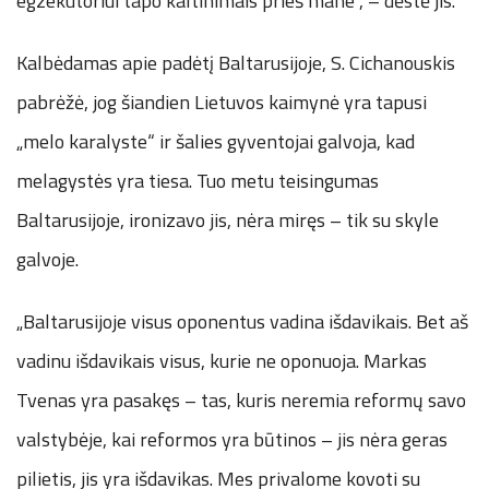
egzekutoriui tapo kaltinimais prieš mane“, – dėstė jis.
Kalbėdamas apie padėtį Baltarusijoje, S. Cichanouskis
pabrėžė, jog šiandien Lietuvos kaimynė yra tapusi
„melo karalyste“ ir šalies gyventojai galvoja, kad
melagystės yra tiesa. Tuo metu teisingumas
Baltarusijoje, ironizavo jis, nėra miręs – tik su skyle
galvoje.
„Baltarusijoje visus oponentus vadina išdavikais. Bet aš
vadinu išdavikais visus, kurie ne oponuoja. Markas
Tvenas yra pasakęs – tas, kuris neremia reformų savo
valstybėje, kai reformos yra būtinos – jis nėra geras
pilietis, jis yra išdavikas. Mes privalome kovoti su