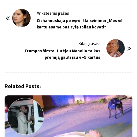
P
Ankstesnis įrašas
o
Cichanouskaja po vyro išlaisvinimo: „Mes vėl
kartu esame pasiryžę toliau kovoti“
s
t
Kitas įrašas:
N
Trumpas širsta: turėjau Nobelio taikos
a
premiją gauti jau 4–5 kartus
v
i
g
Related Posts:
a
t
i
o
n