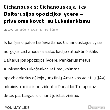
Cichanouskis: Cichanouskaja liks
n
Baltarusijos opozicijos lydere –
.
privalome kovoti su Lukašenkizmu
Lietuva
23 birželio, 2025
171 Peržiūrėjo
n
Iš kalėjimo paleistas Sviatlanos Cichanouskajos vyras
e
Sergejus Cichanouskis sako, kad jo sutuoktinė išliks
t
Baltarusijos opozicijos lydere. Penkerius metus
Aliaksandro Lukašenkos režimo įkalintas
opozicionierius dėkojo Jungtinių Amerikos Valstijų (JAV)
administracijai ir prezidentui Donaldui Trumpui už
dėtas pastangas, siekiant jo išlaisvinimo.