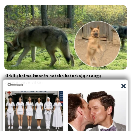
Kirklių kaime žmonės neteko keturkojų draugų –
pasidarbavo vilkai