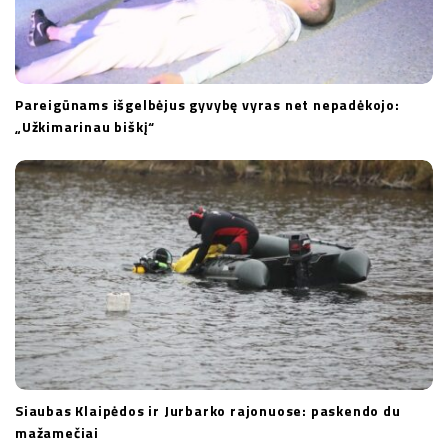
Pareigūnams išgelbėjus gyvybę vyras net nepadėkojo:
„Užkimarinau biškį“
Siaubas Klaipėdos ir Jurbarko rajonuose: paskendo du
mažamečiai