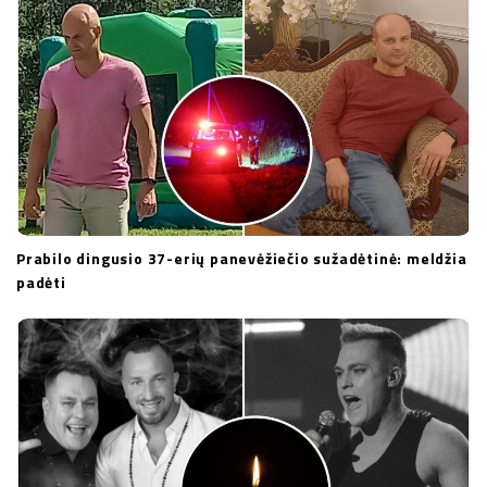
Prabilo dingusio 37-erių panevėžiečio sužadėtinė: meldžia
padėti