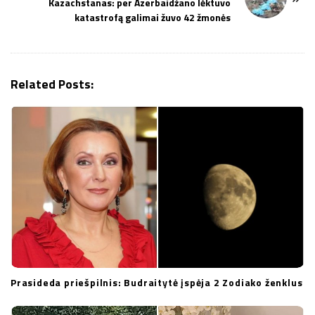
Kazachstanas: per Azerbaidžano lėktuvo
a
katastrofą galimai žuvo 42 žmonės
v
i
g
Related Posts:
a
t
i
o
n
Prasideda priešpilnis: Budraitytė įspėja 2 Zodiako ženklus