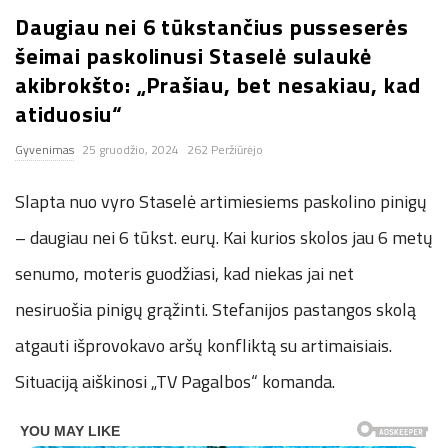
Daugiau nei 6 tūkstančius pusseserės
n
šeimai paskolinusi Staselė sulaukė
.
akibrokšto: „Prašiau, bet nesakiau, kad
atiduosiu“
n
Gyvenimas
25 gruodžio, 2024
262 Peržiūrėjo
e
Slapta nuo vyro Staselė artimiesiems paskolino pinigų
t
– daugiau nei 6 tūkst. eurų. Kai kurios skolos jau 6 metų
senumo, moteris guodžiasi, kad niekas jai net
nesiruošia pinigų grąžinti. Stefanijos pastangos skolą
atgauti išprovokavo aršų konfliktą su artimaisiais.
Situaciją aiškinosi „TV Pagalbos“ komanda.