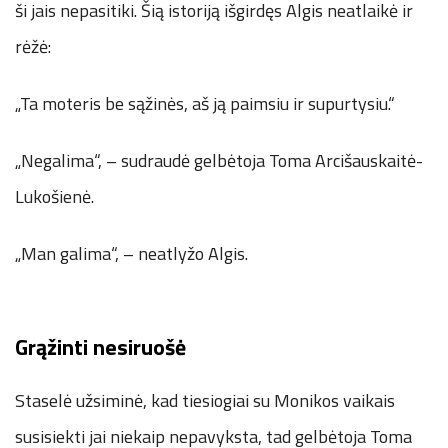
ši jais nepasitiki. Šią istoriją išgirdęs Algis neatlaikė ir
rėžė:
„Ta moteris be sąžinės, aš ją paimsiu ir supurtysiu.“
„Negalima“, – sudraudė gelbėtoja Toma Arcišauskaitė-
Lukošienė.
„Man galima“, – neatlyžo Algis.
Grąžinti nesiruošė
Staselė užsiminė, kad tiesiogiai su Monikos vaikais
susisiekti jai niekaip nepavyksta, tad gelbėtoja Toma