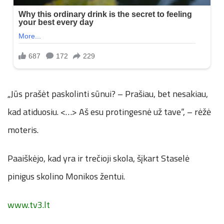
„Jūs prašėt paskolinti sūnui? – Prašiau, bet nesakiau,
kad atiduosiu. <…> Aš esu protingesnė už tave“, – rėžė
moteris.
Paaiškėjo, kad yra ir trečioji skola, šįkart Staselė
pinigus skolino Monikos žentui.
www.tv3.lt