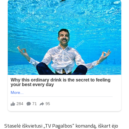
Staselė iškvietusi „TV Pagalbos“ komandą, iškart ėjo