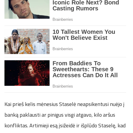
Kai prieš kelis mėnesius Staselė neapsikentusi nuėjo į
banką paklausti ar pinigus visgi atgavo, kilo aršus
konfliktas. Artimieji esą įsižeidė ir išplūdo Staselę, kad