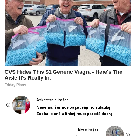
P
Ankstesnis įrašas
o
Neseniai šeimos pagausėjimo sulaukę
Zuokai siunčia linkėjimus: parodė dukrą
s
t
Kitas įrašas:
N