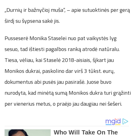
„Durnių ir bažnyčioj muša“, – apie sutuoktinės per gerą
širdį su šypsena sakė jis.
Pusseserė Monika Staselei nuo pat vaikystės lyg
sesuo, tad ištiesti pagalbos ranką atrodė natūralu.
Tiesa, vėliau, kai Staselė 2018-aisiais, šįkart jau
Monikos dukrai, paskolino dar virš 3 tūkst. eurų,
dokumentus abi pusės jau pasirašė. Juose buvo
nurodyta, kad minėtą sumą Monikos dukra turi grąžinti
per vienerius metus, o praėjo jau daugiau nei šešeri.