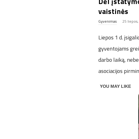
Dėl įstatym
vaistinės
Gyvenimas
25 liepos
Liepos 1 d. įsiga
gyventojams greit
darbo laiką, nebed
asociacijos pirm