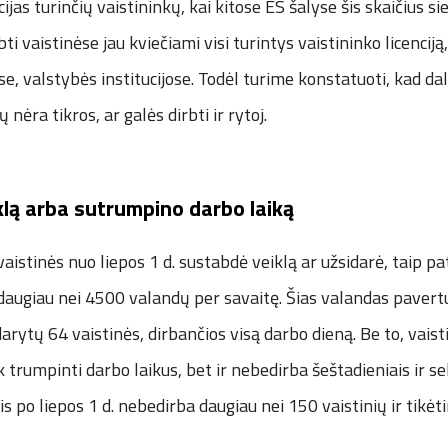
cijas turinčių vaistininkų, kai kitose ES šalyse šis skaičius sie
ti vaistinėse jau kviečiami visi turintys vaistininko licenciją
se, valstybės institucijose. Todėl turime konstatuoti, kad da
ų nėra tikros, ar galės dirbti ir rytoj.
lą arba sutrumpino darbo laiką
vaistinės nuo liepos 1 d. sustabdė veiklą ar užsidarė, taip p
daugiau nei 4500 valandų per savaitę. Šias valandas pavert
arytų 64 vaistinės, dirbančios visą darbo dieną. Be to, vaist
 trumpinti darbo laikus, bet ir nebedirba šeštadieniais ir s
 po liepos 1 d. nebedirba daugiau nei 150 vaistinių ir tikėti