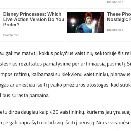
jau galime matyti, kokius pokyčius vaistinių sektoriuje šis r
kslesnius rezultatus pamatysime per artimiausią pusmetį. Š
tampos režimu, kalbamasi su kiekvienu vaistininku, planavusiu 
gas ar anksčiau išeiti į vaiko priežiūros atostogas, kad suti
kol bus surasta pamaina.
etu dirba daugiau kaip 420 vaistininkų, kuriems jau yra suėj
 jie gali paprašyti darbdavių išeiti į pensiją. Nors vaistinės