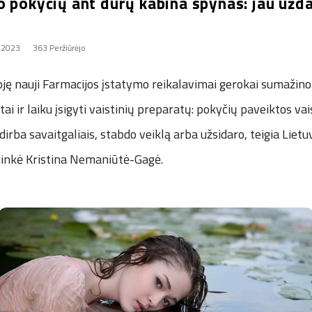
o pokyčių ant durų kabina spynas: jau užd
, 2023
363 Peržiūrėjo
lioję nauji Farmacijos įstatymo reikalavimai gerokai sumažin
ai ir laiku įsigyti vaistinių preparatų: pokyčių paveiktos va
irba savaitgaliais, stabdo veiklą arba užsidaro, teigia Lietu
ininkė Kristina Nemaniūtė-Gagė.