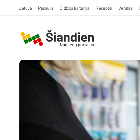
Lietuva
Pasaulis
Didžioji Britanija
Receptai
Verslas
S
i
a
n
d
i
e