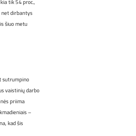
kia tik 54 proc.,
, net dirbantys
lis šiuo metu
at sutrumpino
us vaistinių darbo
inės priima
ekmadieniais –
na, kad šis