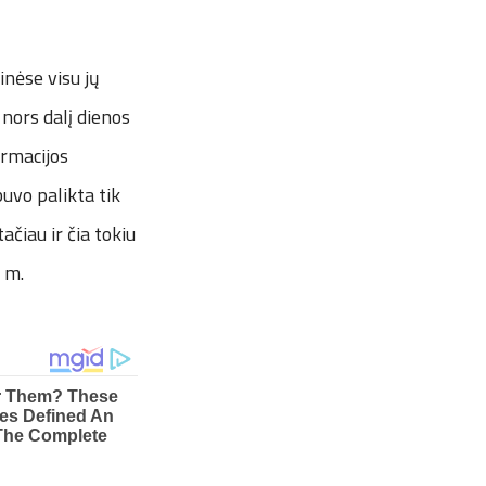
inėse visu jų
 nors dalį dienos
armacijos
uvo palikta tik
čiau ir čia tokiu
6 m.