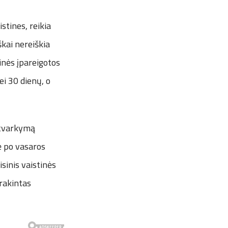
stines, reikia
kai nereiškia
tinės įpareigotos
ei 30 dienų, o
 tvarkymą
nė po vasaros
sinis vaistinės
žrakintas