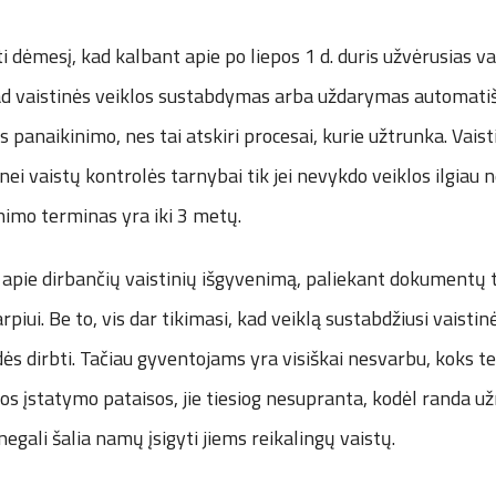
i dėmesį, kad kalbant apie po liepos 1 d. duris užvėrusias vai
kad vaistinės veiklos sustabdymas arba uždarymas automatiš
os panaikinimo, nes tai atskiri procesai, kurie užtrunka. Vais
nei vaistų kontrolės tarnybai tik jei nevykdo veiklos ilgiau n
inimo terminas yra iki 3 metų.
apie dirbančių vaistinių išgyvenimą, paliekant dokumentų
piui. Be to, vis dar tikimasi, kad veiklą sustabdžiusi vaisti
ės dirbti. Tačiau gyventojams yra visiškai nesvarbu, koks tei
tos įstatymo pataisos, jie tiesiog nesupranta, kodėl randa u
 negali šalia namų įsigyti jiems reikalingų vaistų.