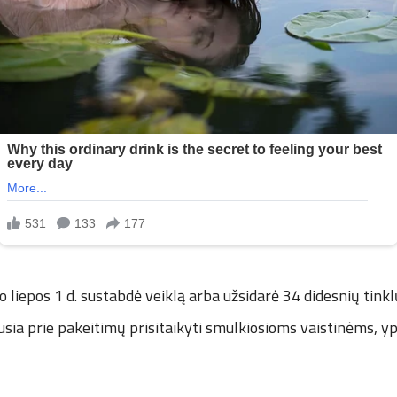
o liepos 1 d. sustabdė veiklą arba užsidarė 34 didesnių tinkl
usia prie pakeitimų prisitaikyti smulkiosioms vaistinėms, y