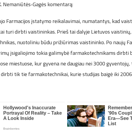
 K. Nemaniūtės-Gagės komentarą:
liojo Farmacijos įstatymo reikalavimai, numatantys, kad vaist
i turi dirbti vaistininkas. Prieš tai dalyje Lietuvos vaistinių,
nikas, nuotoliniu būdu prižiūrimas vaistininko. Po naujų F
imų įsigaliojimo tokia galimybė farmakotechnikams dirbti b
se miestuose, kur gyvena ne daugiau nei 3000 gyventojų, ta
 dirbti tik tie farmakotechnikai, kurie studijas baigė iki 200