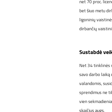
net 70 proc. licen
bet šiuo metu dirb
ligoninių vaistinė
dirbančių vaistini
Sustabdė veik
Net 34 tinklinės 
savo darbo laiką 
valandomis, susid
sprendimus ne tik
vien sekmadieniais
skaičius augs.