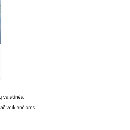
ų vaistinės,
pač veikiančioms