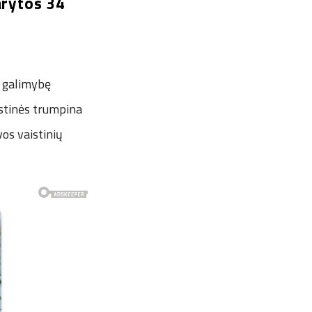
arytos 34
o galimybę
istinės trumpina
vos vaistinių