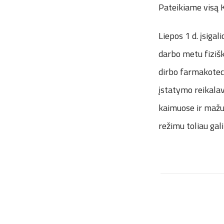
Pateikiame visą
Liepos 1 d. įsiga
darbo metu fiziška
dirbo farmakotech
įstatymo reikalav
kaimuose ir mažuo
režimu toliau gali