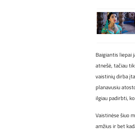
Baigiantis liepai 
atnešė, tačiau ti
vaistinių dirba į
planavusiu atosto
ilgiau padirbti, 
Vaistinėse šiuo m
amžius ir bet kada