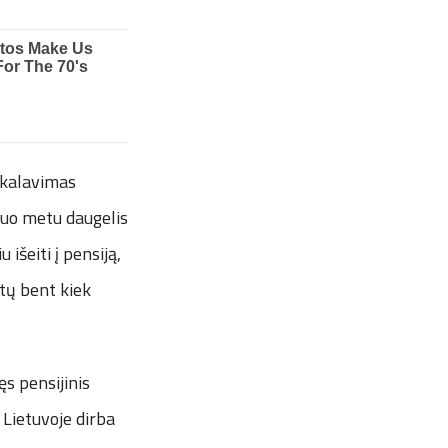
eikalavimas
iuo metu daugelis
išeiti į pensiją,
ktų bent kiek
ęs pensijinis
e Lietuvoje dirba