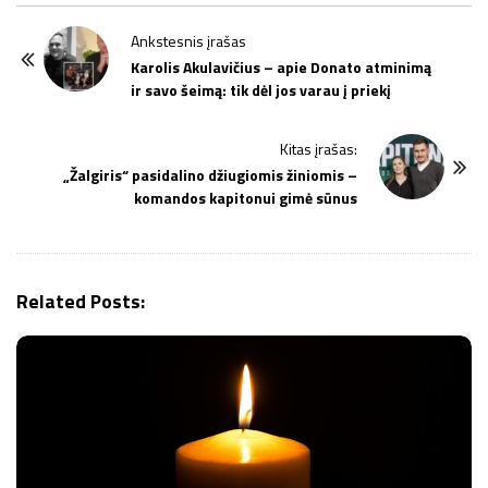
P
Ankstesnis įrašas
o
Karolis Akulavičius – apie Donato atminimą
ir savo šeimą: tik dėl jos varau į priekį
s
t
Kitas įrašas:
N
„Žalgiris“ pasidalino džiugiomis žiniomis –
a
komandos kapitonui gimė sūnus
v
i
g
Related Posts:
a
t
i
o
n