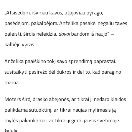
„Atsisėdom, išviriau kavos, atpjoviau pyrago,
pasėdėjom, pakalbėjom. Anželika pasakė: negaliu tavęs
paleisti, širdis neleidžia,
davai
bandom iš naujo“, –
kalbėjo vyras.
Anželika paaiškino tokį savo sprendimą paprastai:
susitaikyti pasiryžo dėl dukros ir dėl to, kad paragino
mama.
Moters širdį drasko abejonės, ar tikrai ji nedaro klaidos
palikdama sutuoktinį, ar tikrai naujas mylimasis ją
mylės pakankamai, ar tikrai ji gerai jausis svetimoje
šalyje.