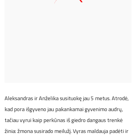
Aleksandras ir Anželika susituokę jau 5 metus. Atrodė,
kad pora išgyveno jau pakankamai gyvenimo audrų,
tačiau vyrui kaip perkūnas iš giedro dangaus trenkė
žinia: žmona susirado meilužį. Vyras maldauja padėti ir