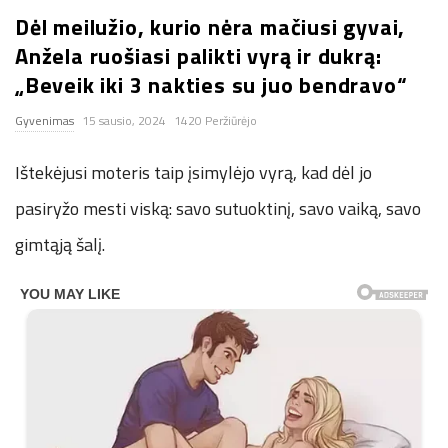
Dėl meilužio, kurio nėra mačiusi gyvai,
n
Anžela ruošiasi palikti vyrą ir dukrą:
.
„Beveik iki 3 nakties su juo bendravo“
Gyvenimas
15 sausio, 2024
1420 Peržiūrėjo
n
Ištekėjusi moteris taip įsimylėjo vyrą, kad dėl jo
e
pasiryžo mesti viską: savo sutuoktinį, savo vaiką, savo
t
gimtąją šalį.