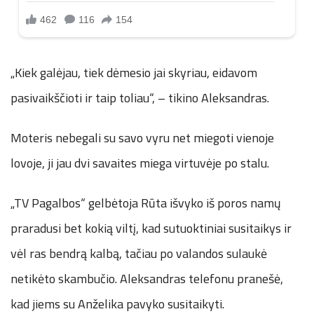
„Kiek galėjau, tiek dėmesio jai skyriau, eidavom
pasivaikščioti ir taip toliau“, – tikino Aleksandras.
Moteris nebegali su savo vyru net miegoti vienoje
lovoje, ji jau dvi savaites miega virtuvėje po stalu.
„TV Pagalbos“ gelbėtoja Rūta išvyko iš poros namų
praradusi bet kokią viltį, kad sutuoktiniai susitaikys ir
vėl ras bendrą kalbą, tačiau po valandos sulaukė
netikėto skambučio. Aleksandras telefonu pranešė,
kad jiems su Anželika pavyko susitaikyti.