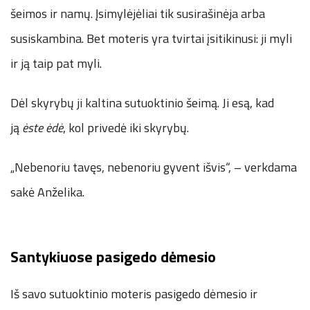
šeimos ir namų. Įsimylėjėliai tik susirašinėja arba
susiskambina. Bet moteris yra tvirtai įsitikinusi: ji myli
ir ją taip pat myli.
Dėl skyrybų ji kaltina sutuoktinio šeimą. Ji esą, kad
ją
ėste ėdė
, kol privedė iki skyrybų.
„Nebenoriu tavęs, nebenoriu gyvent išvis“, – verkdama
sakė Anželika.
Santykiuose pasigedo dėmesio
Iš savo sutuoktinio moteris pasigedo dėmesio ir