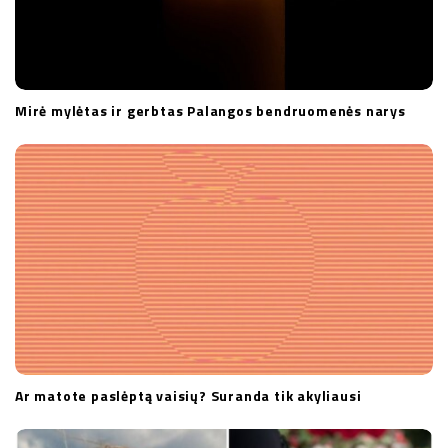
Mirė mylėtas ir gerbtas Palangos bendruomenės narys
Ar matote paslėptą vaisių? Suranda tik akyliausi