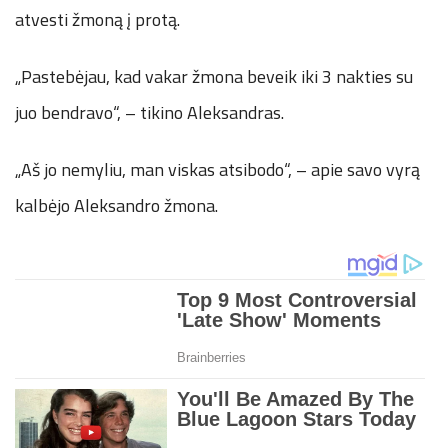
atvesti žmoną į protą.
„Pastebėjau, kad vakar žmona beveik iki 3 nakties su
juo bendravo“, – tikino Aleksandras.
„Aš jo nemyliu, man viskas atsibodo“, – apie savo vyrą
kalbėjo Aleksandro žmona.