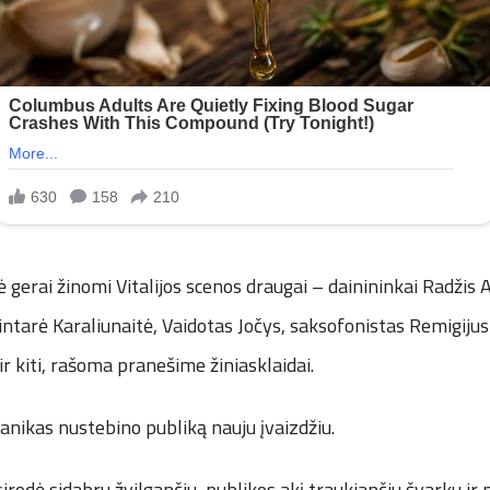
 gerai žinomi Vitalijos scenos draugai – dainininkai Radžis 
ntarė Karaliunaitė, Vaidotas Jočys, saksofonistas Remigijus
ir kiti, rašoma pranešime žiniasklaidai.
anikas nustebino publiką nauju įvaizdžiu.
irodė sidabru žvilgančiu, publikos akį traukiančiu švarku ir