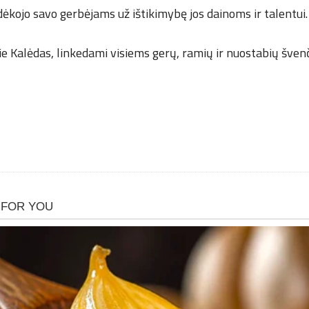
ėkojo savo gerbėjams už ištikimybę jos dainoms ir talentui.
ie Kalėdas, linkedami visiems gerų, ramių ir nuostabių švenč