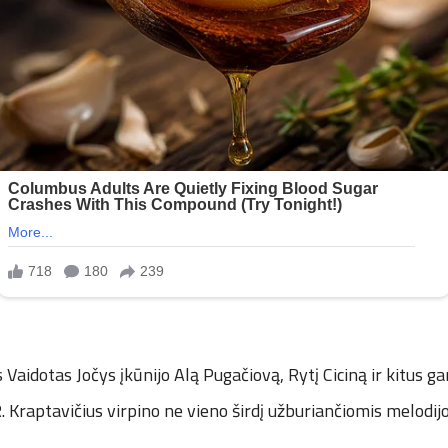
 Vaidotas Jočys įkūnijo Alą Pugačiovą, Rytį Ciciną ir kitus ga
. Kraptavičius virpino ne vieno širdį užburiančiomis melodij