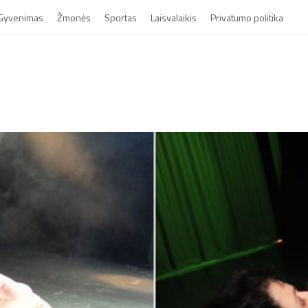
Gyvenimas
Žmonės
Sportas
Laisvalaikis
Privatumo politika