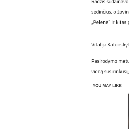
Radžis sudainavo 
sėdinčius, o žavi
„Pelenė“ ir kitas
Vitalija Katunsky
Pasirodymo metu s
vieną susirinkusijį