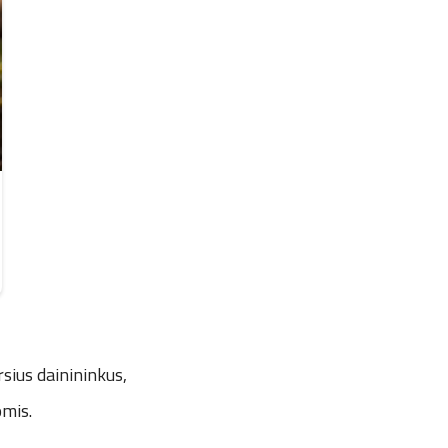
rsius dainininkus,
omis.