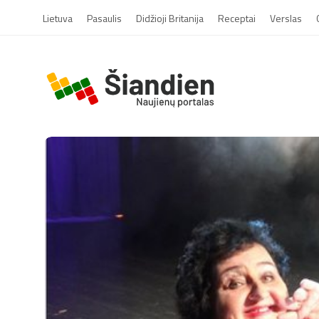
Lietuva
Pasaulis
Didžioji Britanija
Receptai
Verslas
S
i
a
n
d
i
e