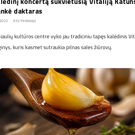
lėdinį koncertą sukvietusią Vitaliją Katu
ankė daktaras
 2022
932 Peržiūrėjo
aulių kultūros centre vyko jau tradiciniu tapęs kalėdinis Vit
nys, kuris kasmet sutraukia pilnas sales žiūrovų.