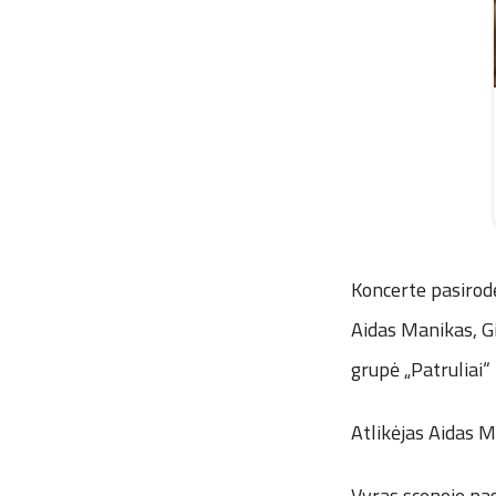
Koncerte pasirodė
Aidas Manikas, Gi
grupė „Patruliai“ 
Atlikėjas Aidas M
Vyras scenoje pas