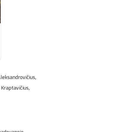
Aleksandrovičius,
 Kraptavičius,
 padovanojo