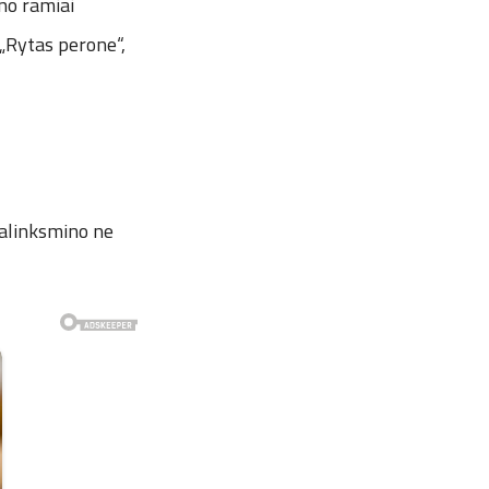
ino ramiai
 „Rytas perone“,
ralinksmino ne