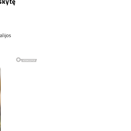
nskytę
alijos