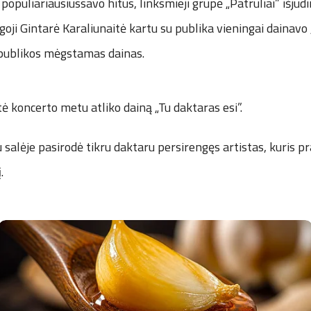
populiariausiussavo hitus, linksmieji grupė „Patruliai” išjud
ngoji Gintarė Karaliunaitė kartu su publika vieningai dainavo
 publikos mėgstamas dainas.
tė koncerto metu atliko dainą „Tu daktaras esi”.
alėje pasirodė tikru daktaru persirengęs artistas, kuris p
.