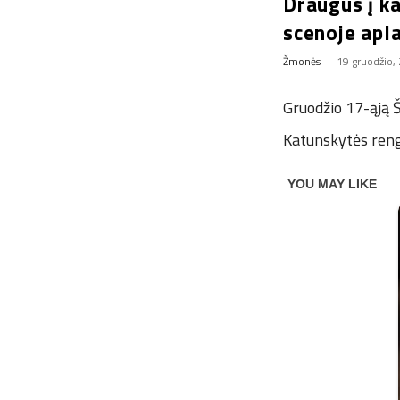
Draugus į ka
scenoje apl
Žmonės
19 gruodžio,
Gruodžio 17-ąją Ši
Katunskytės rengi