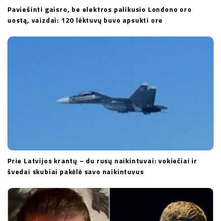
Paviešinti gaisro, be elektros palikusio Londono oro
uostą, vaizdai: 120 lėktuvų buvo apsukti ore
Prie Latvijos krantų – du rusų naikintuvai: vokiečiai ir
švedai skubiai pakėlė savo naikintuvus