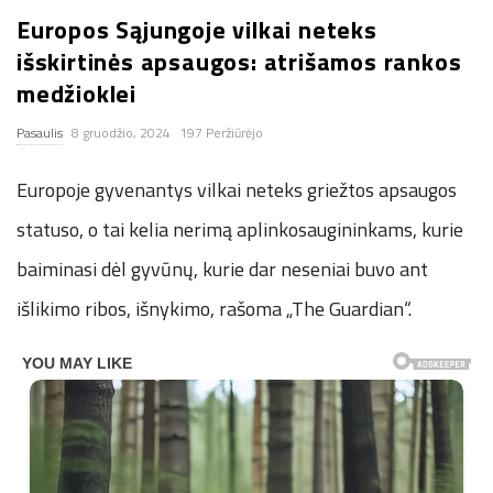
Europos Sąjungoje vilkai neteks
n
išskirtinės apsaugos: atrišamos rankos
.
medžioklei
Pasaulis
8 gruodžio, 2024
197 Peržiūrėjo
n
Europoje gyvenantys vilkai neteks griežtos apsaugos
e
statuso, o tai kelia nerimą aplinkosaugininkams, kurie
t
baiminasi dėl gyvūnų, kurie dar neseniai buvo ant
išlikimo ribos, išnykimo, rašoma „The Guardian“.