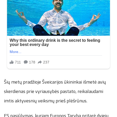
Šių metų pradžioje Šveicarijos ūkininkai išmetė avių
skerdienas prie vyriausybės pastato, reikalaudami
imtis aktyvesnių veiksmų prieš plėšrūnus.
ES pasiūlymas, kuriam Europos Taryba pritarė dviejų