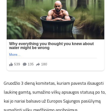
Gruodžio 3 dieną komitetas, kuriam pavesta išsaugoti
laukinę gamtą, sumažino vilkų apsaugos statusą po to,
kai jo nariai balsavo už Europos Sąjungos pasiūlymą
sumažinti vilkų medžiojimo apribojimus.