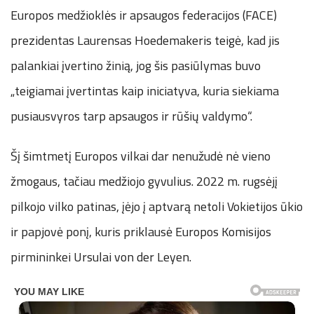
Europos medžioklės ir apsaugos federacijos (FACE)
prezidentas Laurensas Hoedemakeris teigė, kad jis
palankiai įvertino žinią, jog šis pasiūlymas buvo
„teigiamai įvertintas kaip iniciatyva, kuria siekiama
pusiausvyros tarp apsaugos ir rūšių valdymo“.
Šį šimtmetį Europos vilkai dar nenužudė nė vieno
žmogaus, tačiau medžiojo gyvulius. 2022 m. rugsėjį
pilkojo vilko patinas, įėjo į aptvarą netoli Vokietijos ūkio
ir papjovė ponį, kuris priklausė Europos Komisijos
pirmininkei Ursulai von der Leyen.