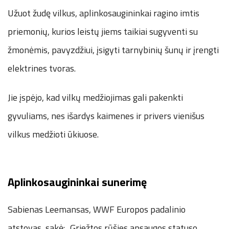
Užuot žudę vilkus, aplinkosaugininkai ragino imtis
priemonių, kurios leistų jiems taikiai sugyventi su
žmonėmis, pavyzdžiui, įsigyti tarnybinių šunų ir įrengti
elektrines tvoras.
Jie įspėjo, kad vilkų medžiojimas gali pakenkti
gyvuliams, nes išardys kaimenes ir privers vienišus
vilkus medžioti ūkiuose.
Aplinkosaugininkai sunerimę
Sabienas Leemansas, WWF Europos padalinio
atstovas, sakė: „Griežtos rūšies apsaugos statuso