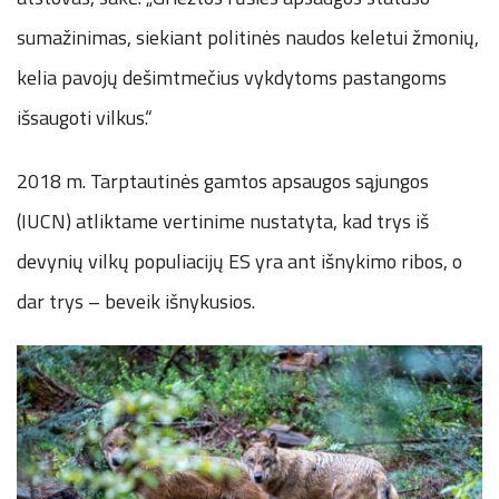
sumažinimas, siekiant politinės naudos keletui žmonių,
kelia pavojų dešimtmečius vykdytoms pastangoms
išsaugoti vilkus.“
2018 m. Tarptautinės gamtos apsaugos sąjungos
(IUCN) atliktame vertinime nustatyta, kad trys iš
devynių vilkų populiacijų ES yra ant išnykimo ribos, o
dar trys – beveik išnykusios.