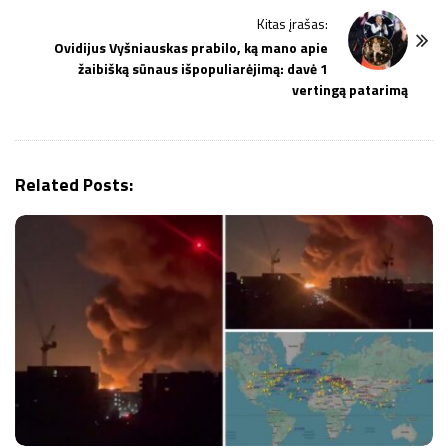
t
Kitas įrašas:
N
Ovidijus Vyšniauskas prabilo, ką mano apie
a
žaibišką sūnaus išpopuliarėjimą: davė 1
v
vertingą patarimą
i
g
a
Related Posts:
t
i
o
n