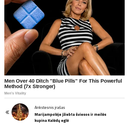
P
Ankstesnis įrašas
o
Marijampolėje įžiebta šviesos ir meilės
kupina Kalėdų eglė
s