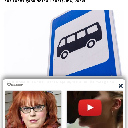
pasirodys gana dažnai: paaiškino, kodėl
Šiauliuose autobusų stotelėje vyras sumušė mergaitę