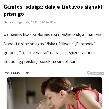
Gamtos išdaiga: dalyje Lietuvos šiąnakt
n
prisnigo
.
Lietuva
16 gegužės, 2025
196 Peržiūrėjo
n
Pavasario liko vos dvi savaitės, tačiau dalyje Lietuvos
e
šiąnakt drėbė sniegas. Viska užfiksavo „Facebook“
grupės „Orų entuziastai“ nariai, o gegužės viduriui
t
nebūdingą reiškinį paaiškino sinoptikai.