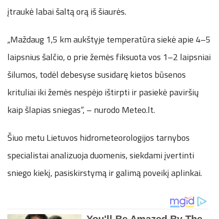
įtraukė labai šaltą orą iš šiaurės.
„Maždaug 1,5 km aukštyje temperatūra siekė apie 4–5
laipsnius šalčio, o prie žemės fiksuota vos 1–2 laipsniai
šilumos, todėl debesyse susidarę kietos būsenos
krituliai iki žemės nespėjo ištirpti ir pasiekė paviršių
kaip šlapias sniegas“, – nurodo Meteo.lt.
Šiuo metu Lietuvos hidrometeorologijos tarnybos
specialistai analizuoja duomenis, siekdami įvertinti
sniego kiekį, pasiskirstymą ir galimą poveikį aplinkai.