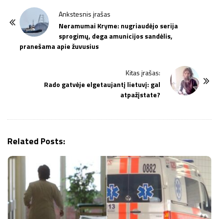
P
Ankstesnis įrašas
o
Neramumai Kryme: nugriaudėjo serija
sprogimų, dega amunicijos sandėlis,
s
pranešama apie žuvusius
t
N
Kitas įrašas:
a
Rado gatvėje elgetaujantį lietuvį: gal
v
atpažįstate?
i
g
a
Related Posts:
t
i
o
n