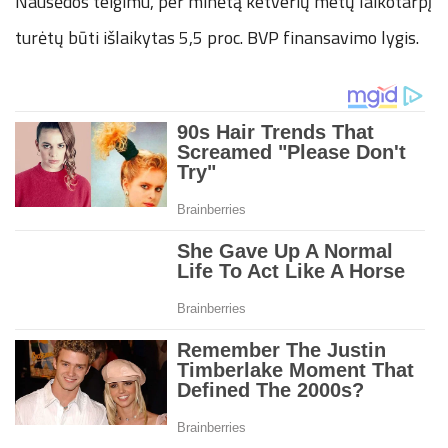
Nausėdos teigimu, per minėtą ketverių metų laikotarpį
turėtų būti išlaikytas 5,5 proc. BVP finansavimo lygis.