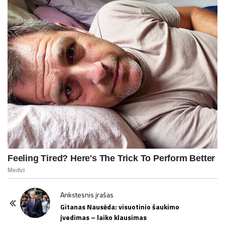
P
Ankstesnis įrašas
o
Gitanas Nausėda: visuotinio šaukimo
įvedimas – laiko klausimas
s