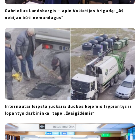
Gabrielius Landsbergis – apie Vokietijos brigadą: „Aš
nebijau būti nemandagus“
Internautai leipsta juokais: duobes kojomis trypiantys ir
lopantys darbininkai tapo „žvaigždėmis“