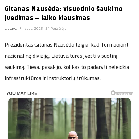
Gitanas Nausėda: visuotinio šaukimo
n
įvedimas – laiko klausimas
.
Lietuva
7 liepos, 2025
51 Peržiūrėjo
n
Prezidentas Gitanas Nausėda teigia, kad, formuojant
e
nacionalinę diviziją, Lietuva turės įvesti visuotinį
šaukimą. Tiesa, pasak jo, kol kas to padaryti neleidžia
t
infrastruktūros ir instruktorių trūkumas.