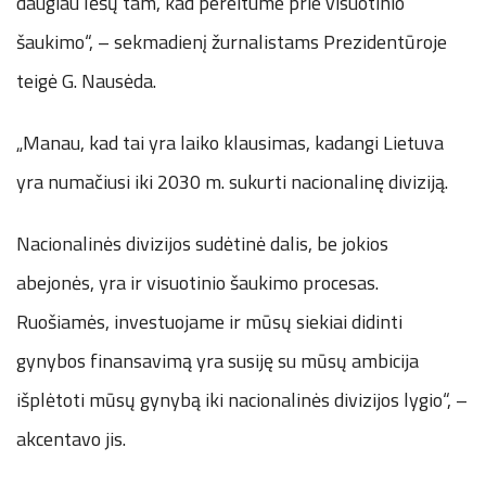
daugiau lėšų tam, kad pereitume prie visuotinio
šaukimo“, – sekmadienį žurnalistams Prezidentūroje
teigė G. Nausėda.
„Manau, kad tai yra laiko klausimas, kadangi Lietuva
yra numačiusi iki 2030 m. sukurti nacionalinę diviziją.
Nacionalinės divizijos sudėtinė dalis, be jokios
abejonės, yra ir visuotinio šaukimo procesas.
Ruošiamės, investuojame ir mūsų siekiai didinti
gynybos finansavimą yra susiję su mūsų ambicija
išplėtoti mūsų gynybą iki nacionalinės divizijos lygio“, –
akcentavo jis.