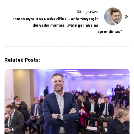
t
Kitas įrašas:
N
Tomas Vytautas Raskevičius – apie tėvystę ir
a
dvi vaiko mamas: „Pats geriausias
v
sprendimas“
i
g
a
Related Posts:
t
i
o
n