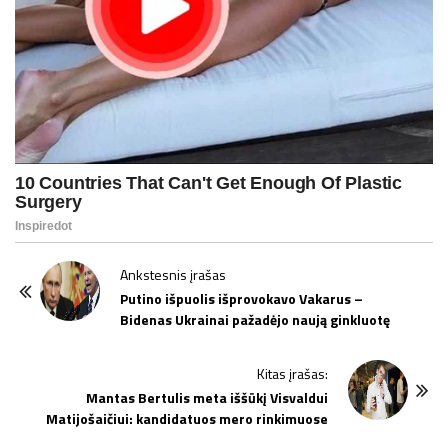
P
Ankstesnis įrašas
o
Putino išpuolis išprovokavo Vakarus –
Bidenas Ukrainai pažadėjo naują ginkluotę
s
t
Kitas įrašas:
N
Mantas Bertulis meta iššūkį Visvaldui
a
Matijošaičiui: kandidatuos mero rinkimuose
v