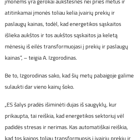
įmonėms yra gerokai aukštesnės nei prieš metus ir
atitinkamai įmonės toliau kelia įvairių prekių ir
paslaugų kainas, todėl, kad energetikos sąskaitos
išlieka aukštos ir tos aukštos sąskaitos ja keletą
mėnesių iš eilės transformuojasi į prekių ir paslaugų
kainas“, – teigia A. Izgorodinas.
Be to, Izgorodinas sako, kad šių metų pabaigoje galime
sulaukti dar vieno kainų šoko.
„ES šalys pradės išiminėti dujas iš saugyklų, kur
prikaupta, tai reiškia, kad energetikos sektoriuj vėl
padidės stresas ir nerimas. Kas automatiškai reiškia,
kad tos kainos toliau transformuosis į įvairių prekių ir