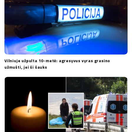
Vilniuje užpulta 10-metė: agresyvus vyras grasino
užmušti, jei ši šauks