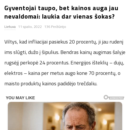
Gyventojai taupo, bet kainos auga jau
n
nevaldomai: laukia dar vienas šokas?
.
Lietuva
11 spalio, 2022
136 Peržiūrėjo
n
Viltys, kad infliacijai pasiekus 20 procentų, ji jau rudenį
e
ims slūgti, dužo į šipulius. Bendras kainų augimas šalyje
rugsėjį perkopė 24 procentus. Energijos išteklių – dujų,
t
elektros – kaina per metus augo kone 70 procentų, o
maisto produktų kainos padidėjo trečdaliu.