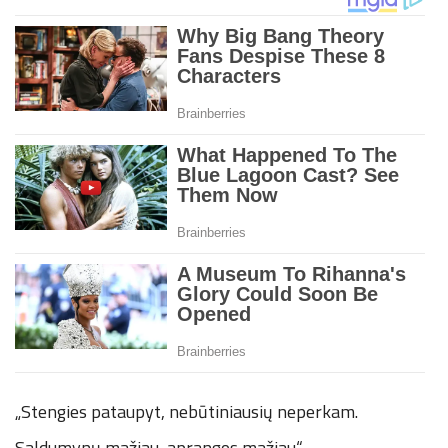
„Stengies pataupyt, nebūtiniausių neperkam.
Saldumynų mažiau, aprangos mažiau.“