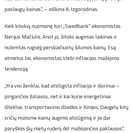
paslaugų kainas“, – aiškina A. Izgorodinas.
Kiek kitokią nuomonę turi „Swedbank“ ekonomistas
Nerijus Mačiulis. Anot jo, šitoks augimas laikinas ir
nulemtas rugsėjį perskaičiuotų šilumos kainų. Esą
atmetus tai, ekonomistas stebi infliacijos mažėjimo
tendenciją.
„Yra visi ženklai, kad atslūgsta infliacija ir išoriniai –
pingančios žaliavos, net ir kai kurie energetiniai
ištekliai, transportavimo išlaidos ir Kinijos. Daugely kitų
sričių matome kainų augimo atslūgimą ir jis dar
paryškės šių metų rudenį dėl mažėjančios paklausos“,