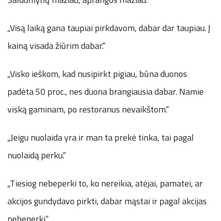
„Visą laiką gana taupiai pirkdavom, dabar dar taupiau. Į
kainą visada žiūrim dabar.“
„Visko ieškom, kad nusipirkt pigiau, būna duonos
padėta 50 proc., nes duona brangiausia dabar. Namie
viską gaminam, po restoranus nevaikštom.“
„Jeigu nuolaida yra ir man ta prekė tinka, tai pagal
nuolaidą perku.“
„Tiesiog nebeperki to, ko nereikia, atėjai, pamatei, ar
akcijos gundydavo pirkti, dabar mąstai ir pagal akcijas
nebeperki.“