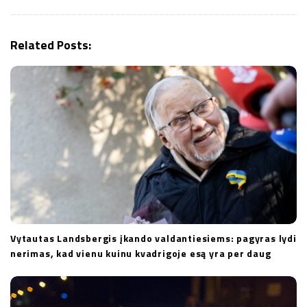
i
g
Related Posts:
a
t
i
o
n
Vytautas Landsbergis įkando valdantiesiems: pagyras lydi
nerimas, kad vienu kuinu kvadrigoje esą yra per daug