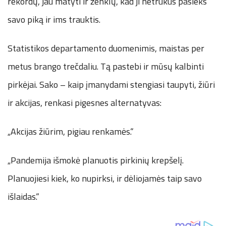
rekordų, jau matyti ir ženklų, kad ji netrukus pasieks
savo piką ir ims trauktis.
Statistikos departamento duomenimis, maistas per
metus brango trečdaliu. Tą pastebi ir mūsų kalbinti
pirkėjai. Sako – kaip įmanydami stengiasi taupyti, žiūri
ir akcijas, renkasi pigesnes alternatyvas:
„Akcijas žiūrim, pigiau renkamės.“
„Pandemija išmokė planuotis pirkinių krepšelį.
Planuojiesi kiek, ko nupirksi, ir dėliojamės taip savo
išlaidas.“