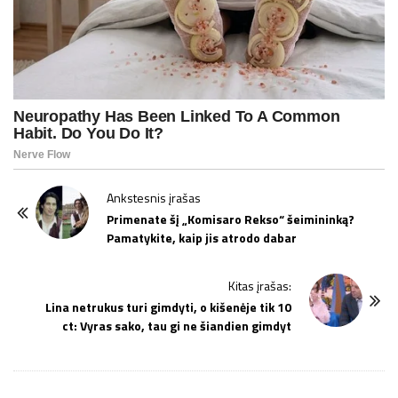
P
Ankstesnis įrašas
o
Primenate šį „Komisaro Rekso“ šeimininką?
Pamatykite, kaip jis atrodo dabar
s
t
Kitas įrašas:
N
Lina netrukus turi gimdyti, o kišenėje tik 10
a
ct: Vyras sako, tau gi ne šiandien gimdyt
v
i
g