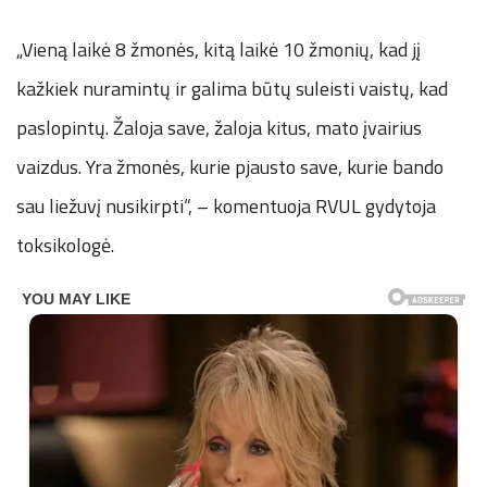
„Vieną laikė 8 žmonės, kitą laikė 10 žmonių, kad jį
kažkiek nuramintų ir galima būtų suleisti vaistų, kad
paslopintų. Žaloja save, žaloja kitus, mato įvairius
vaizdus. Yra žmonės, kurie pjausto save, kurie bando
sau liežuvį nusikirpti“, – komentuoja RVUL gydytoja
toksikologė.