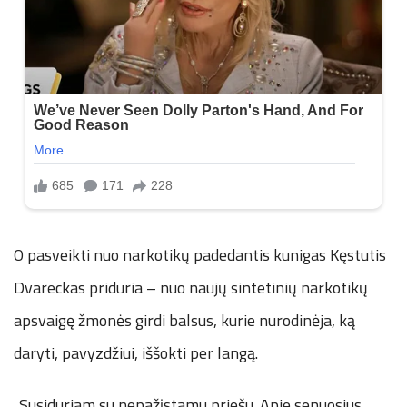
O pasveikti nuo narkotikų padedantis kunigas Kęstutis
Dvareckas priduria – nuo naujų sintetinių narkotikų
apsvaigę žmonės girdi balsus, kurie nurodinėja, ką
daryti, pavyzdžiui, iššokti per langą.
„Susiduriam su nepažįstamu priešu. Apie senuosius