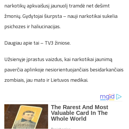
narkotikų apkvaišusį jaunuolį tramdė net dešimt
žmonių. Gydytojai šiurpsta – nauji narkotikai sukelia
psichozes ir haliucinacijas.
Daugiau apie tai – TV3 žiniose.
Užsienyje įprastus vaizdus, kai narkotikai jaunimą
paverčia aplinkoje nesiorientuojančiais besidarkančiais
zombiais, jau mato ir Lietuvos medikai.