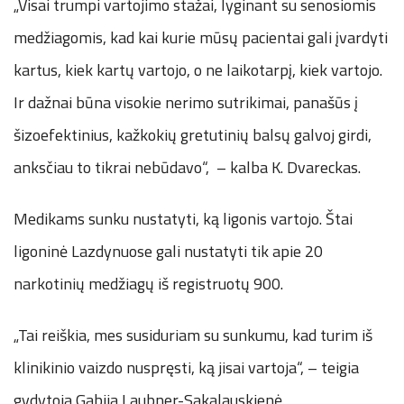
„Visai trumpi vartojimo stažai, lyginant su senosiomis
medžiagomis, kad kai kurie mūsų pacientai gali įvardyti
kartus, kiek kartų vartojo, o ne laikotarpį, kiek vartojo.
Ir dažnai būna visokie nerimo sutrikimai, panašūs į
šizoefektinius, kažkokių gretutinių balsų galvoj girdi,
anksčiau to tikrai nebūdavo“, – kalba K. Dvareckas.
Medikams sunku nustatyti, ką ligonis vartojo. Štai
ligoninė Lazdynuose gali nustatyti tik apie 20
narkotinių medžiagų iš registruotų 900.
„Tai reiškia, mes susiduriam su sunkumu, kad turim iš
klinikinio vaizdo nuspręsti, ką jisai vartoja“, – teigia
gydytoja Gabija Laubner-Sakalauskienė.