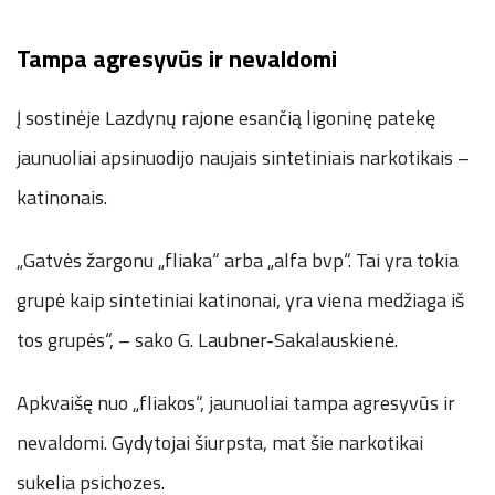
Tampa agresyvūs ir nevaldomi
Į sostinėje Lazdynų rajone esančią ligoninę patekę
jaunuoliai apsinuodijo naujais sintetiniais narkotikais –
katinonais.
„Gatvės žargonu „fliaka“ arba „alfa bvp“. Tai yra tokia
grupė kaip sintetiniai katinonai, yra viena medžiaga iš
tos grupės“, – sako G. Laubner-Sakalauskienė.
Apkvaišę nuo „fliakos“, jaunuoliai tampa agresyvūs ir
nevaldomi. Gydytojai šiurpsta, mat šie narkotikai
sukelia psichozes.