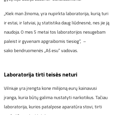
„Kiek man žinoma, yra nupirkta laboratorija, kurią turi
ir estai, ir latviai, jų statistika daug liūdnesnė, nes jie ją
naudoja. O mes 5 metai tos laboratorijos nesugebam
paleist ir gyvenam apgraibomis tiesiog“, –
sako bendruomenės „Aš esu“ vadovas.
Laboratorija tirti teisės neturi
Vilniuje yra įrengta kone milijoną eurų kainavusi
įranga, kuria būtų galima nustatyti narkotikus. Tačiau
laboratorija, kurios patalpose aparatūra stovi, tirti