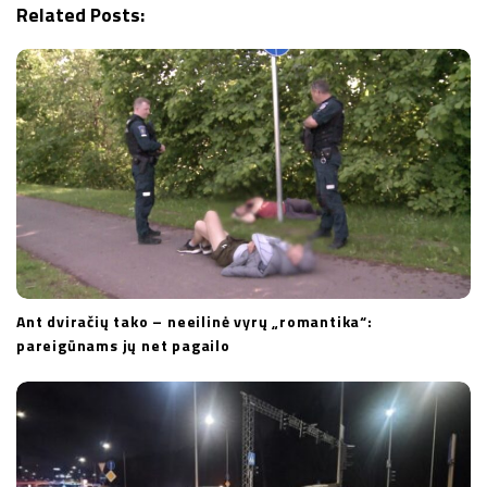
Related Posts:
a
t
i
o
n
Ant dviračių tako – neeilinė vyrų „romantika“:
pareigūnams jų net pagailo