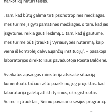
narkotikų neturi teisės.
„Tam, kad būtų galima tirti psichotropines medžiagas,
mes turime įsigyti pamatines medžiagas, o tam, kad jas
įsigytume, reikia gauti leidimą. O tam, kad jį gautume,
mes turime būti įtraukti į Vyriausybės nutarimą, kaip
viena iš kontrolėj dalyvaujančių institucijų“, – pasakoja
laboratorijos direktoriaus pavaduotoja Rosita Balčienė.
Sveikatos apsaugos ministerija atsisakė situaciją
komentuoti, tačiau raštu paaiškino, jog projektas, kad
laboratorija galėtų atlikti tyrimus, užregistruotas
Seime ir įtrauktas į Seimo pavasario sesijos programą.