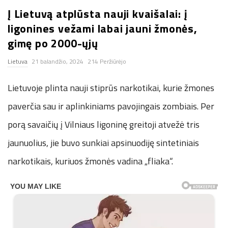
Į Lietuvą atplūsta nauji kvaišalai: į
n
ligonines vežami labai jauni žmonės,
.
gimę po 2000-ųjų
Lietuva
21 balandžio, 2024
214 Peržiūrėjo
n
Lietuvoje plinta nauji stiprūs narkotikai, kurie žmones
e
paverčia sau ir aplinkiniams pavojingais zombiais. Per
t
porą savaičių į Vilniaus ligoninę greitoji atvežė tris
jaunuolius, jie buvo sunkiai apsinuodiję sintetiniais
narkotikais, kuriuos žmonės vadina „fliaka“.