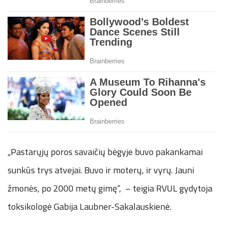
„Pastarųjų poros savaičių bėgyje buvo pakankamai
sunkūs trys atvejai. Buvo ir moterų, ir vyrų. Jauni
žmonės, po 2000 metų gimę“, – teigia RVUL gydytoja
toksikologė Gabija Laubner-Sakalauskienė.