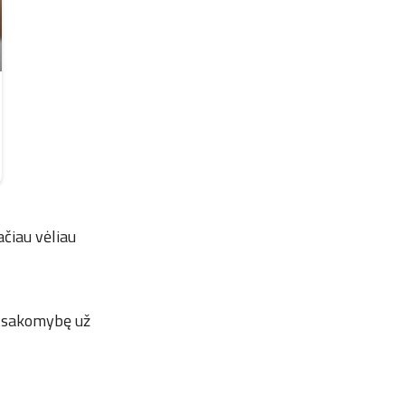
ačiau vėliau
atsakomybę už