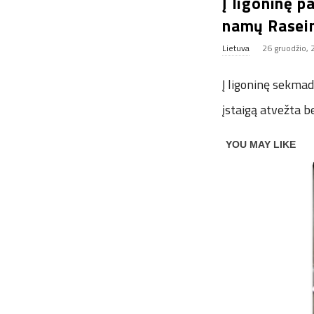
Į ligoninę 
namų Rasei
Lietuva
26 gruodžio,
Į ligoninę sekma
įstaigą atvežta b