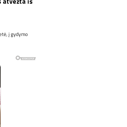
 atvežta iš
etė, į gydymo