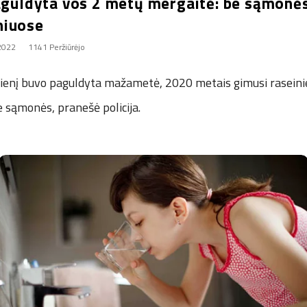
paguldyta vos 2 metų mergaitė: be sąmonės
niuose
 2022
1141 Peržiūrėjo
dienį buvo paguldyta mažametė, 2020 metais gimusi raseini
e sąmonės, pranešė policija.