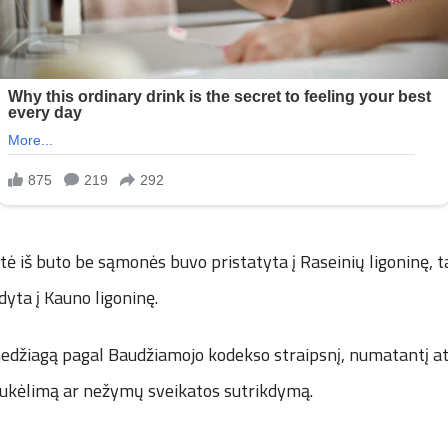
tė iš buto be sąmonės buvo pristatyta į Raseinių ligoninę, t
dyta į Kauno ligoninę.
 medžiagą pagal Baudžiamojo kodekso straipsnį, numatantį 
sukėlimą ar nežymų sveikatos sutrikdymą.