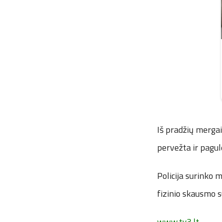
Iš pradžių mergai
pervežta ir pagul
Policija surinko
fizinio skausmo 
www.tv3.lt