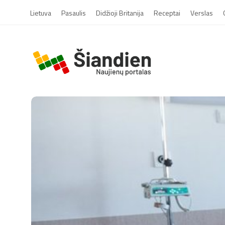
Lietuva
Pasaulis
Didžioji Britanija
Receptai
Verslas
S
i
a
n
d
i
e