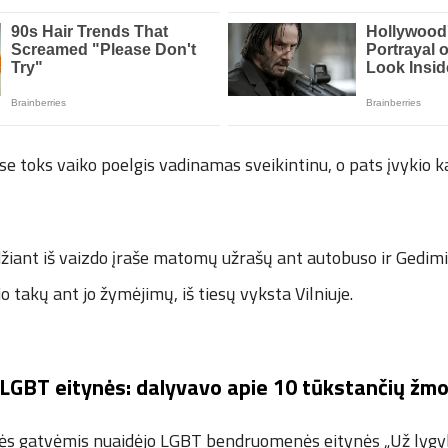
 toks vaiko poelgis vadinamas sveikintinu, o pats įvykio k
iant iš vaizdo įraše matomų užrašų ant autobuso ir Gedimin
o takų ant jo žymėjimų, iš tiesų vyksta Vilniuje.
o LGBT eitynės: dalyvavo apie 10 tūkstančių žm
nės gatvėmis nuaidėjo LGBT bendruomenės eitynės „Už lygybę