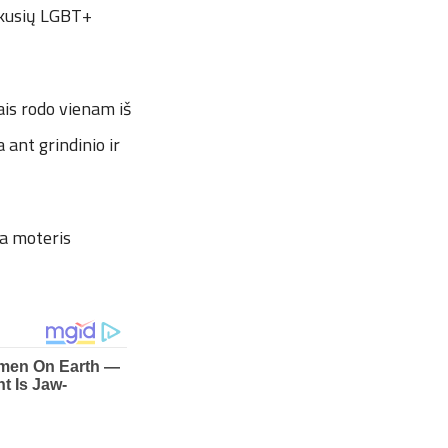
vykusių LGBT+
ais rodo vienam iš
 ant grindinio ir
ba moteris