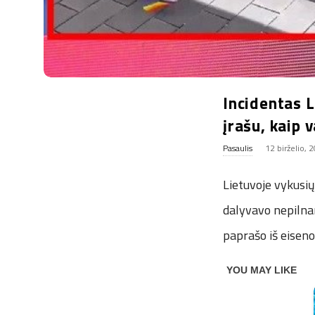
Incidentas L
įrašu, kaip 
Pasaulis
12 birželio, 
Lietuvoje vykusi
dalyvavo nepilnam
paprašo iš eisenos