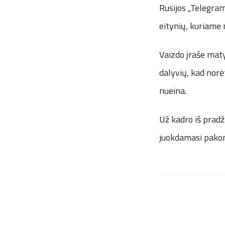
Rusijos „Telegram
eitynių, kuriame 
Vaizdo įraše maty
dalyvių, kad norė
nueina.
Už kadro iš pradž
juokdamasi pakom