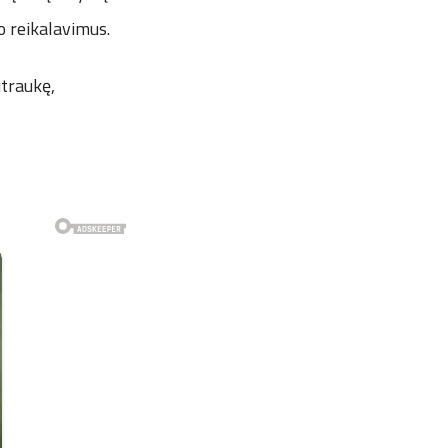
 reikalavimus.
utraukę,