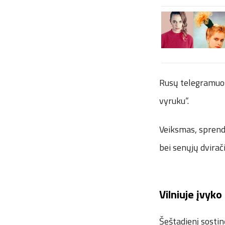
Rusų telegramuose
vyruku“.
Veiksmas, sprendž
bei senųjų dvirači
Vilniuje įvyk
Šeštadienį sosti