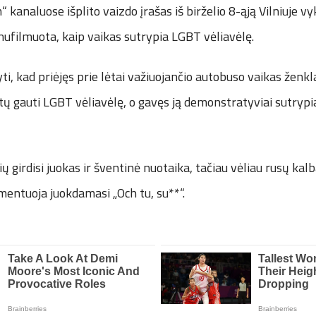
“ kanaluose išplito vaizdo įrašas iš birželio 8-ąją Vilniuje 
nufilmuota, kaip vaikas sutrypia LGBT vėliavėlę.
ti, kad priėjęs prie lėtai važiuojančio autobuso vaikas ženkl
tų gauti LGBT vėliavėlę, o gavęs ją demonstratyviai sutrypia
ių girdisi juokas ir šventinė nuotaika, tačiau vėliau rusų kal
entuoja juokdamasi „Och tu, su**“.