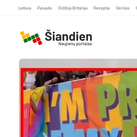
Lietuva
Pasaulis
Didžioji Britanija
Receptai
Verslas
S
i
a
n
d
i
e