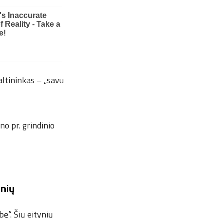
altininkas – „savu
o pr. grindinio
onių
“. Šių eitynių