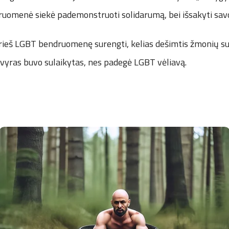
omenė siekė pademonstruoti solidarumą, bei išsakyti savo
prieš LGBT bendruomenę surengti, kelias dešimtis žmonių s
 vyras buvo sulaikytas, nes padegė LGBT vėliavą.