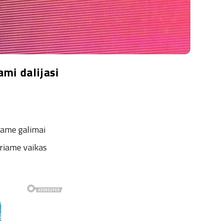
ami dalijasi
iame galimai
uriame vaikas