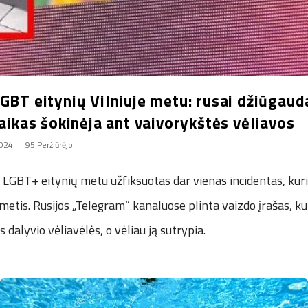
GBT eitynių Vilniuje metu: rusai džiūgaud
vaikas šokinėja ant vaivorykštės vėliavos
2024
95 Peržiūrėjo
ų LGBT+ eitynių metu užfiksuotas dar vienas incidentas, kur
etis. Rusijos „Telegram“ kanaluose plinta vaizdo įrašas, k
 dalyvio vėliavėlės, o vėliau ją sutrypia.