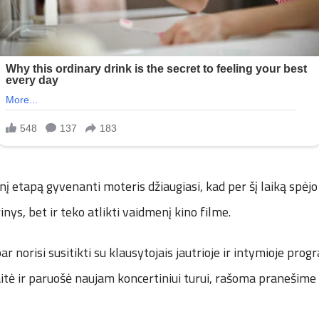
į etapą gyvenanti moteris džiaugiasi, kad per šį laiką spėjo 
nys, bet ir teko atlikti vaidmenį kino filme.
r norisi susitikti su klausytojais jautrioje ir intymioje pro
aitė ir paruošė naujam koncertiniui turui, rašoma pranešime 