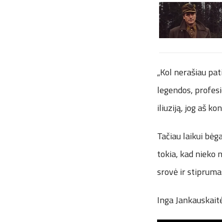
„Kol nerašiau pat
legendos, profesi
iliuziją, jog aš ko
Tačiau laikui bėga
tokia, kad nieko n
srovė ir stiprum
Inga Jankauskait