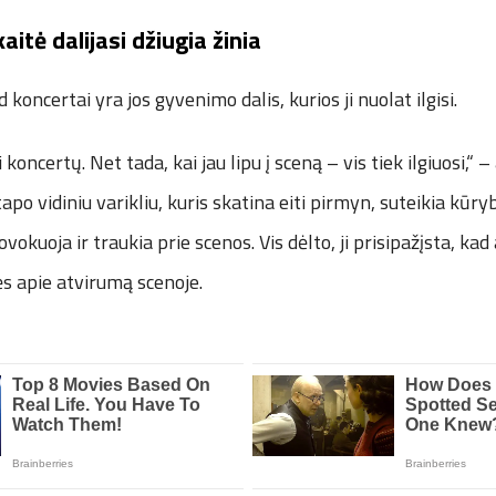
itė dalijasi džiugia žinia
 koncertai yra jos gyvenimo dalis, kurios ji nuolat ilgisi.
 koncertų. Net tada, kai jau lipu į sceną – vis tiek ilgiuosi,“ – 
tapo vidiniu varikliu, kuris skatina eiti pirmyn, suteikia kūry
ovokuoja ir traukia prie scenos. Vis dėlto, ji prisipažįsta, ka
s apie atvirumą scenoje.