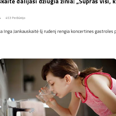
kaitė dalijasi džiugia žinia: „Supras visi, 
4
453 Peržiūrėjo
ja Inga Jankauskaitė šį rudenį rengia koncertines gastroles p