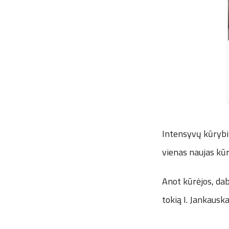
Intensyvų kūrybin
vienas naujas kūri
Anot kūrėjos, daba
tokią I. Jankausk