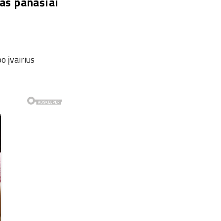
kas panašiai
o įvairius