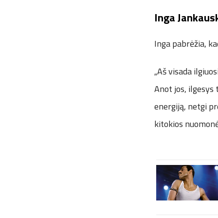
Inga Jankauska
Inga pabrėžia, kad
„Aš visada ilgiuosi
Anot jos, ilgesys 
energiją, netgi pr
kitokios nuomonė