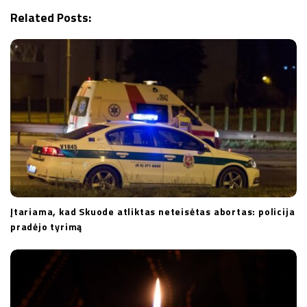
g
Related Posts:
a
t
i
o
n
Įtariama, kad Skuode atliktas neteisėtas abortas: policija
pradėjo tyrimą