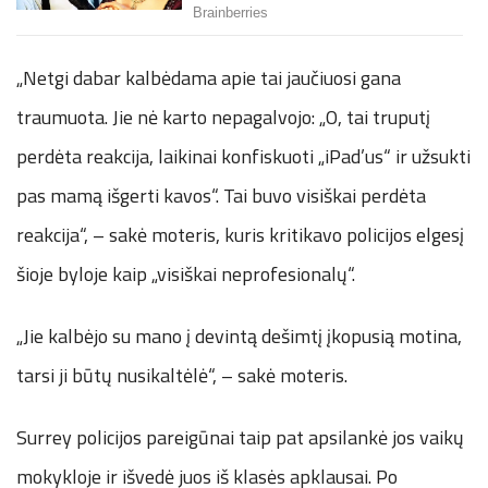
„Netgi dabar kalbėdama apie tai jaučiuosi gana
traumuota. Jie nė karto nepagalvojo: „O, tai truputį
perdėta reakcija, laikinai konfiskuoti „iPad’us“ ir užsukti
pas mamą išgerti kavos“. Tai buvo visiškai perdėta
reakcija“, – sakė moteris, kuris kritikavo policijos elgesį
šioje byloje kaip „visiškai neprofesionalų“.
„Jie kalbėjo su mano į devintą dešimtį įkopusią motina,
tarsi ji būtų nusikaltėlė“, – sakė moteris.
Surrey policijos pareigūnai taip pat apsilankė jos vaikų
mokykloje ir išvedė juos iš klasės apklausai. Po