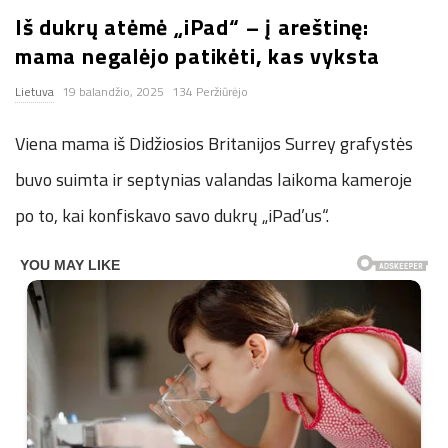
Iš dukrų atėmė „iPad“ – į areštinę:
n
mama negalėjo patikėti, kas vyksta
.
Lietuva
19 balandžio, 2025
134 Peržiūrėjo
n
Viena mama iš Didžiosios Britanijos Surrey grafystės
e
buvo suimta ir septynias valandas laikoma kameroje
po to, kai konfiskavo savo dukrų „iPad’us“.
t