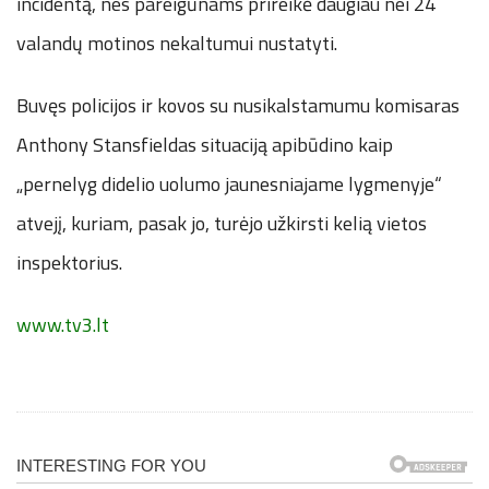
incidentą, nes pareigūnams prireikė daugiau nei 24
valandų motinos nekaltumui nustatyti.
Buvęs policijos ir kovos su nusikalstamumu komisaras
Anthony Stansfieldas situaciją apibūdino kaip
„pernelyg didelio uolumo jaunesniajame lygmenyje“
atvejį, kuriam, pasak jo, turėjo užkirsti kelią vietos
inspektorius.
www.tv3.lt