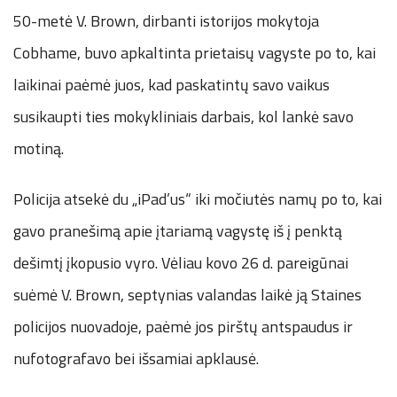
50-metė V. Brown, dirbanti istorijos mokytoja
Cobhame, buvo apkaltinta prietaisų vagyste po to, kai
laikinai paėmė juos, kad paskatintų savo vaikus
susikaupti ties mokykliniais darbais, kol lankė savo
motiną.
Policija atsekė du „iPad’us“ iki močiutės namų po to, kai
gavo pranešimą apie įtariamą vagystę iš į penktą
dešimtį įkopusio vyro. Vėliau kovo 26 d. pareigūnai
suėmė V. Brown, septynias valandas laikė ją Staines
policijos nuovadoje, paėmė jos pirštų antspaudus ir
nufotografavo bei išsamiai apklausė.