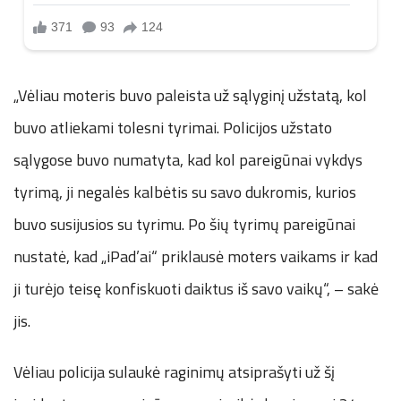
„Vėliau moteris buvo paleista už sąlyginį užstatą, kol
buvo atliekami tolesni tyrimai. Policijos užstato
sąlygose buvo numatyta, kad kol pareigūnai vykdys
tyrimą, ji negalės kalbėtis su savo dukromis, kurios
buvo susijusios su tyrimu. Po šių tyrimų pareigūnai
nustatė, kad „iPad’ai“ priklausė moters vaikams ir kad
ji turėjo teisę konfiskuoti daiktus iš savo vaikų“, – sakė
jis.
Vėliau policija sulaukė raginimų atsiprašyti už šį