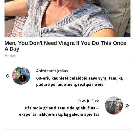
P
Ankstesnis įrašas
o
68-erių kaunietė palaidojo savo vyrą: tam, ką
padarė po laidotuvių, ryžtųsi ne visi
s
t
Kitas įrašas:
N
Užsimojo griauti senus daugiabučius –
a
ekspertai išklojo viską, ką galvoja apie tai
v
i