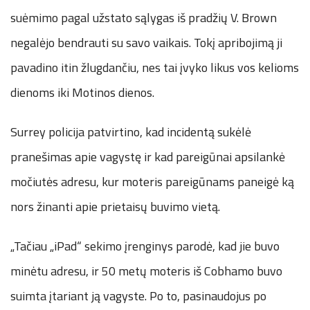
suėmimo pagal užstato sąlygas iš pradžių V. Brown
negalėjo bendrauti su savo vaikais. Tokį apribojimą ji
pavadino itin žlugdančiu, nes tai įvyko likus vos kelioms
dienoms iki Motinos dienos.
Surrey policija patvirtino, kad incidentą sukėlė
pranešimas apie vagystę ir kad pareigūnai apsilankė
močiutės adresu, kur moteris pareigūnams paneigė ką
nors žinanti apie prietaisų buvimo vietą.
„Tačiau „iPad“ sekimo įrenginys parodė, kad jie buvo
minėtu adresu, ir 50 metų moteris iš Cobhamo buvo
suimta įtariant ją vagyste. Po to, pasinaudojus po