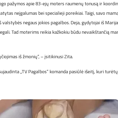
ogo pažymos apie 83-ejų moters raumenų tonusą ir koordinaci
atytas neįgalumas bei specialieji poreikiai. Taigi, savo mam
 iš valstybės negaus jokios pagalbos. Deja, gydytojai iš Mari
negali. Tad moterims reikia kažkokiu būdu nevaikštančią m
čiojimas iš žmonių“, – įsitikinusi Zita.
sujaudinta „TV Pagalbos“ komanda pasiūlė išeitį, kuri turėt