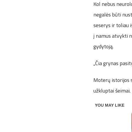
Kol nebus neurol
negalės būti nust
seserys ir toliau
į namus atvykti 
gydytoją.
„Čia grynas pasity
Moterų istorijos 
užkluptai šeimai.