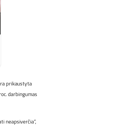
yra prikaustyta
proc. darbingumas
ti neapsiverčia“,