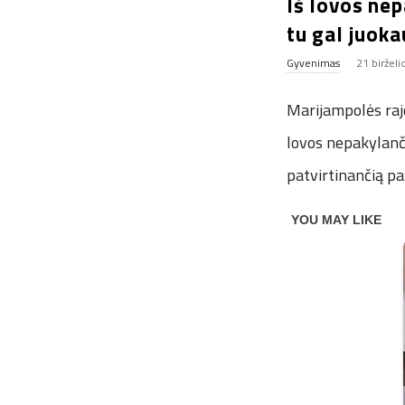
Iš lovos nep
tu gal juoka
Gyvenimas
21 birželi
Marijampolės rajo
lovos nepakylanč
patvirtinančią pa