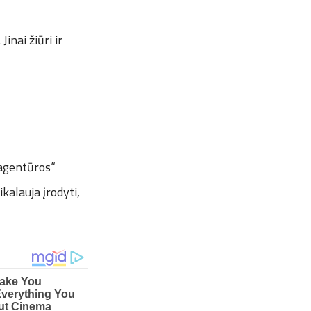
inai žiūri ir
 agentūros“
kalauja įrodyti,