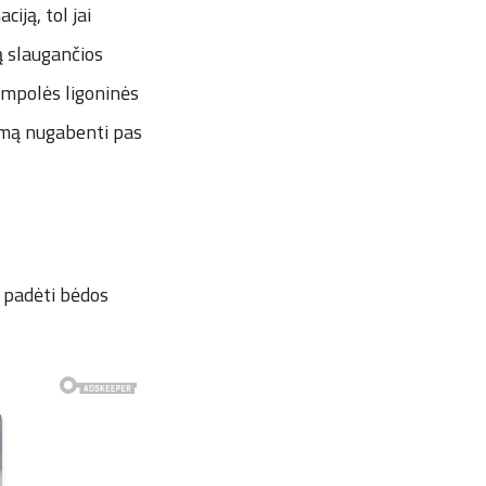
ją, tol jai
ą slaugančios
jampolės ligoninės
amą nugabenti pas
ų padėti bėdos