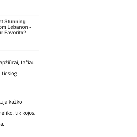
apžiūrai, tačiau
 tiesiog
auja kažko
liko, tik kojos.
ja.