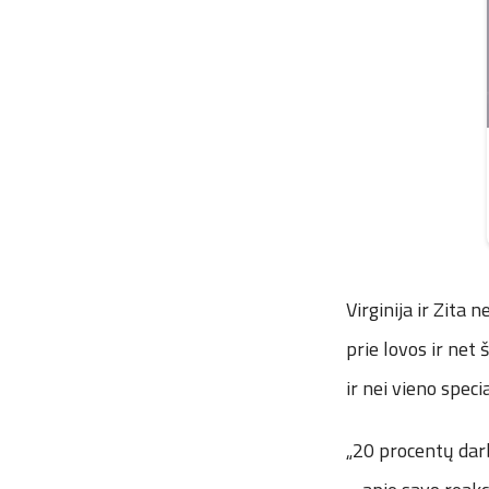
Virginija ir Zita
prie lovos ir net
ir nei vieno speci
„20 procentų darb