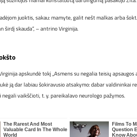
ciją sužinojus mamai konstatuotą darbingumą pasakojo Zita.
dėjom juoktis, sakau: mamyte, galit nešt malkas arba šokt. J
 širdį skauda“, – antrino Virginija.
rokšto
irginija apskundė tokį „Asmens su negalia teisių apsaugos
ukė ją dar labiau šokiravusio atsakymo: dabar valdininkai rei
i negali vaikščioti, t. y. pareikalavo neurologo pažymos.