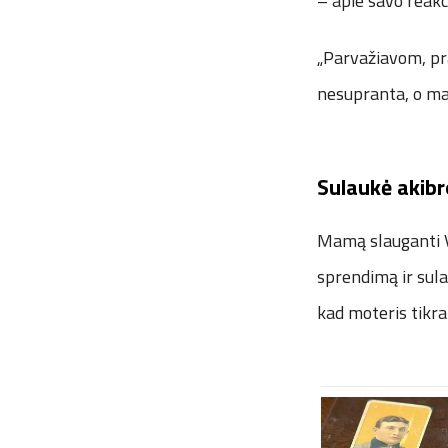
– apie savo reak
„Parvažiavom, pra
nesupranta, o man
Sulaukė akib
Mamą slauganti V
sprendimą ir sula
kad moteris tikra