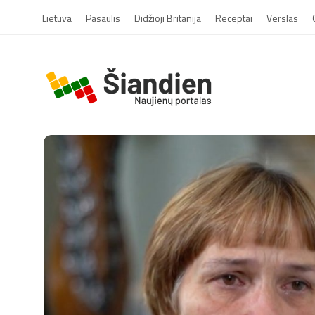
Lietuva
Pasaulis
Didžioji Britanija
Receptai
Verslas
S
i
a
n
d
i
e