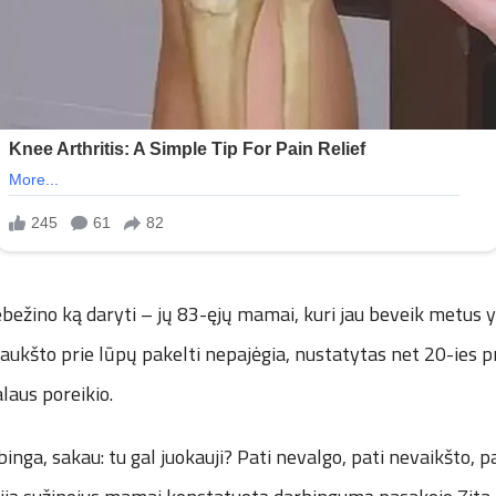
 nebežino ką daryti – jų 83-ęjų mamai, kuri jau beveik metus 
 šaukšto prie lūpų pakelti nepajėgia, nustatytas net 20-ies 
alaus poreikio.
inga, sakau: tu gal juokauji? Pati nevalgo, pati nevaikšto, pa