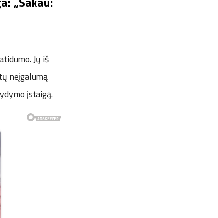
a: „Sakau:
atidumo. Jų iš
utų neįgalumą
gydymo įstaigą.