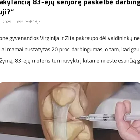
akylančią 83-ejų senjorę paskelbė darbing
uji?“
o, 2025
655 Peržiūrėjo
ne gyvenančios Virginija ir Zita pakraupo dėl valdininkų ne
iai mamai nustatytas 20 proc. darbingumas, o tam, kad ga
žymą, 83-ejų moteris turi nuvykti į kitame mieste esančią 