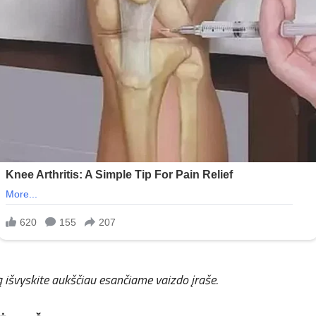
ą išvyskite aukščiau esančiame vaizdo įraše.