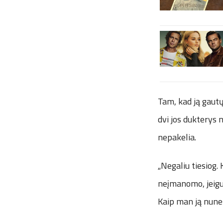
Tam, kad ją gautų
dvi jos dukterys 
nepakelia.
„Negaliu tiesiog.
neįmanomo, jeigu 
Kaip man ją nuneš