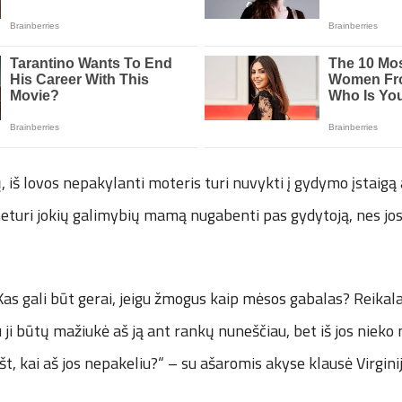
, iš lovos nepakylanti moteris turi nuvykti į gydymo įstaigą 
neturi jokių galimybių mamą nugabenti pas gydytoją, nes jos
 Kas gali būt gerai, jeigu žmogus kaip mėsos gabalas? Reikal
ji būtų mažiukė aš ją ant rankų nuneščiau, bet iš jos nieko ne
t, kai aš jos nepakeliu?“ – su ašaromis akyse klausė Virgini