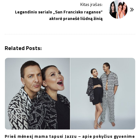
Kitas įrašas:
N
Legendinio serialo „San Francisko raganos“
a
aktorė pranešė liūdną žinią
v
i
g
Related Posts:
a
t
i
o
n
Prieš mėnesį mama tapusi Jazzu – apie pokyčius gyvenime