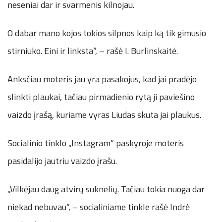
neseniai dar ir svarmenis kilnojau.
O dabar mano kojos tokios silpnos kaip ką tik gimusio
stirniuko. Eini ir linksta“, – rašė I. Burlinskaitė.
Anksčiau moteris jau yra pasakojus, kad jai pradėjo
slinkti plaukai, tačiau pirmadienio rytą ji paviešino
vaizdo įrašą, kuriame vyras Liudas skuta jai plaukus.
Socialinio tinklo „Instagram“ paskyroje moteris
pasidalijo jautriu vaizdo įrašu.
„Vilkėjau daug atvirų suknelių. Tačiau tokia nuoga dar
niekad nebuvau“, – socialiniame tinkle rašė Indrė