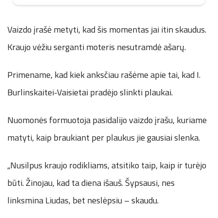
Vaizdo įrašė metyti, kad šis momentas jai itin skaudus.
Kraujo vėžiu serganti moteris nesutramdė ašarų.
Primename, kad kiek anksčiau rašėme apie tai, kad I.
Burlinskaitei-Vaisietai pradėjo slinkti plaukai.
Nuomonės formuotoja pasidalijo vaizdo įrašu, kuriame
matyti, kaip braukiant per plaukus jie gausiai slenka.
„Nusilpus kraujo rodikliams, atsitiko taip, kaip ir turėjo
būti. Žinojau, kad ta diena išauš. Šypsausi, nes
linksmina Liudas, bet neslėpsiu – skaudu.