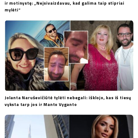
ir motinystę: „Neįsivaizdavau, kad galima taip stipriai
mylėti“
Jolanta Naruševičiūtė tylėti nebegali: išklojo, kas iš tiesų
vyksta tarp jos ir Manto Vyganto