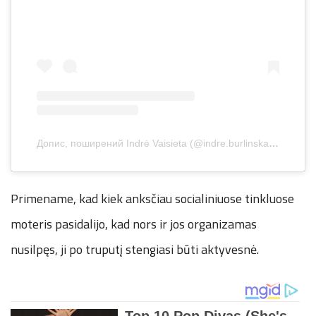
Допис, поширений Indrė Vaisieta (@indre.burlinskaite)
Primename, kad kiek anksčiau socialiniuose tinkluose
moteris pasidalijo, kad nors ir jos organizamas
nusilpęs, ji po truputį stengiasi būti aktyvesnė.