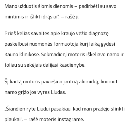
Mano užduotis šiomis dienomis – padirbėti su savo
mintimis ir išlikti drąsiai“, – rašė ji.
Prieš kelias savaites apie kraujo vėžio diagnozę
paskelbusi nuomonės formuotoja kurį laiką gydėsi
Kauno klinikose. Sekmadienį moteris iškeliavo namo ir
toliau su sekėjais dalijasi kasdienybe.
Šį kartą moteris paviešino jautrią akimirką, kuomet
namo grįžo jos vyras Liudas.
„Šiandien ryte Liudui pasakiau, kad man pradėjo slinkti
plaukai“, – rašė moteris instagrame.