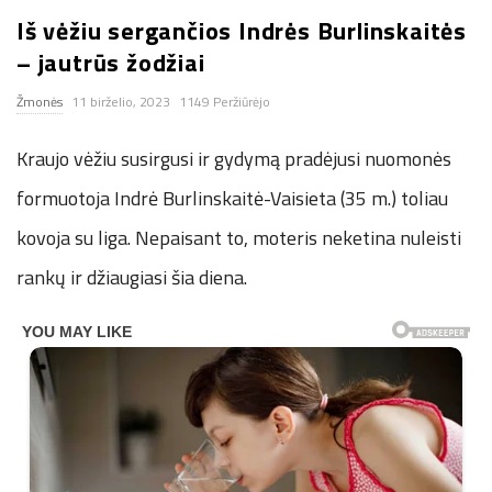
Iš vėžiu sergančios Indrės Burlinskaitės
n
– jautrūs žodžiai
.
Žmonės
11 birželio, 2023
1149 Peržiūrėjo
n
Kraujo vėžiu susirgusi ir gydymą pradėjusi nuomonės
e
formuotoja Indrė Burlinskaitė-Vaisieta (35 m.) toliau
kovoja su liga. Nepaisant to, moteris neketina nuleisti
t
rankų ir džiaugiasi šia diena.