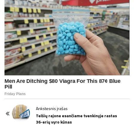
P
Ankstesnis įrašas
o
Telšių rajone esančiame tvenkinyje rastas
36-erių vyro kūnas
s
t