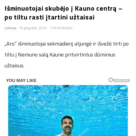
Išminuotojai skubėjo į Kauno centrą –
n
po tiltu rasti įtartini užtaisai
.
Lietuva
19 gegužės, 2025
116 Peržiūrėjo
n
„Aro“ išminuotojai sekmadienį atjungė ir išvežė tirti po
e
tiltu į Nemuno salą Kaune pritvirtintus dūminius
užtaisus.
t