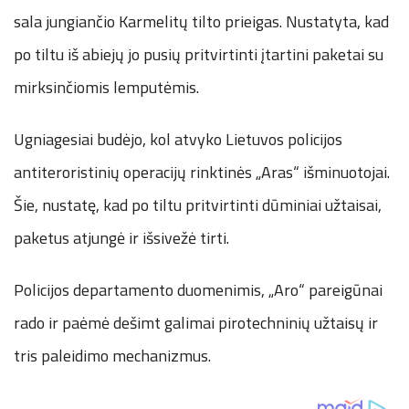
sala jungiančio Karmelitų tilto prieigas. Nustatyta, kad
po tiltu iš abiejų jo pusių pritvirtinti įtartini paketai su
mirksinčiomis lemputėmis.
Ugniagesiai budėjo, kol atvyko Lietuvos policijos
antiteroristinių operacijų rinktinės „Aras“ išminuotojai.
Šie, nustatę, kad po tiltu pritvirtinti dūminiai užtaisai,
paketus atjungė ir išsivežė tirti.
Policijos departamento duomenimis, „Aro“ pareigūnai
rado ir paėmė dešimt galimai pirotechninių užtaisų ir
tris paleidimo mechanizmus.