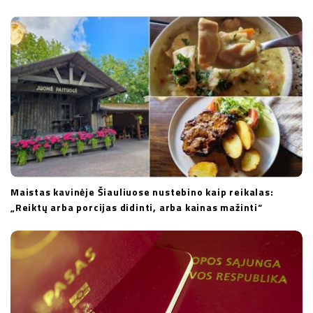
Maistas kavinėje Šiauliuose nustebino kaip reikalas:
„Reiktų arba porcijas didinti, arba kainas mažinti“