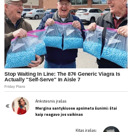
P
Ankstesnis įrašas
o
Mergina santykiuose apsimeta šunimi: štai
kaip reagavo jos vaikinas
s
t
Kitas įrašas: