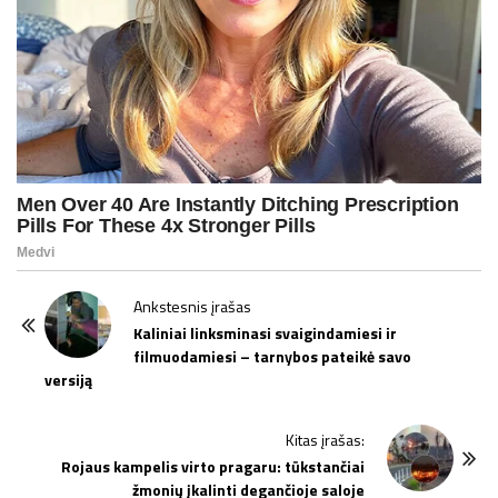
P
Ankstesnis įrašas
o
Kaliniai linksminasi svaigindamiesi ir
filmuodamiesi – tarnybos pateikė savo
s
versiją
t
N
Kitas įrašas:
a
Rojaus kampelis virto pragaru: tūkstančiai
v
žmonių įkalinti degančioje saloje