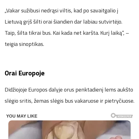
„Vakar sužibusi nedrąsi viltis, kad po savaitgalio į
Lietuvą grįš šilti orai šiandien dar labiau sutvirtėjo.
Taip, šilta tikrai bus. Kai kada net karšta. Kurį laiką“, –
teigia sinoptikas.
Orai Europoje
Didžiojoje Europos dalyje orus penktadienį lems aukšto
slėgio sritis, žemas slėgis bus vakaruose ir pietryčiuose.