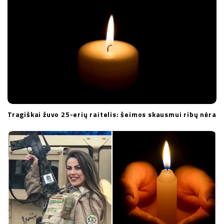
Tragiškai žuvo 25-erių raitelis: šeimos skausmui ribų nėra