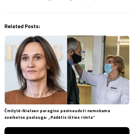
i
g
a
Related Posts:
t
i
o
n
Čmilytė-Nielsen paragino pasinaudoti nemokama
sveikatos paslauga: „Padėtis išties rimta“