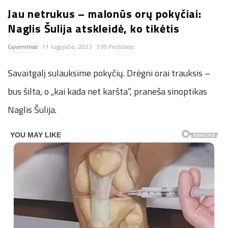
Jau netrukus – malonūs orų pokyčiai:
n
Naglis Šulija atskleidė, ko tikėtis
.
Gyvenimas
11 rugpjūčio, 2023
318 Peržiūrėjo
n
Savaitgalį sulauksime pokyčių. Drėgni orai trauksis –
e
bus šilta, o „kai kada net karšta“, praneša sinoptikas
Naglis Šulija.
t