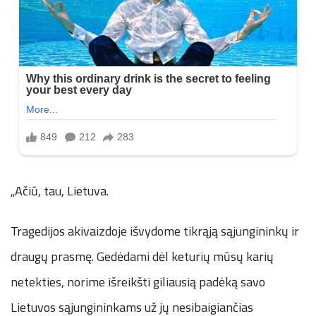
„Ačiū, tau, Lietuva.
Tragedijos akivaizdoje išvydome tikrąją sąjungininkų ir
draugų prasmę. Gedėdami dėl keturių mūsų karių
netekties, norime išreikšti giliausią padėką savo
Lietuvos sąjungininkams už jų nesibaigiančias