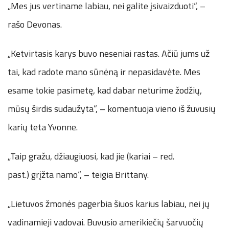
„Mes jus vertiname labiau, nei galite įsivaizduoti“, –
rašo Devonas.
„Ketvirtasis karys buvo neseniai rastas. Ačiū jums už
tai, kad radote mano sūnėną ir nepasidavėte. Mes
esame tokie pasimetę, kad dabar neturime žodžių,
mūsų širdis sudaužyta“, – komentuoja vieno iš žuvusių
karių teta Yvonne.
„Taip gražu, džiaugiuosi, kad jie (kariai – red.
past.) grįžta namo“, – teigia Brittany.
„Lietuvos žmonės pagerbia šiuos karius labiau, nei jų
vadinamieji vadovai. Buvusio amerikiečių šarvuočių