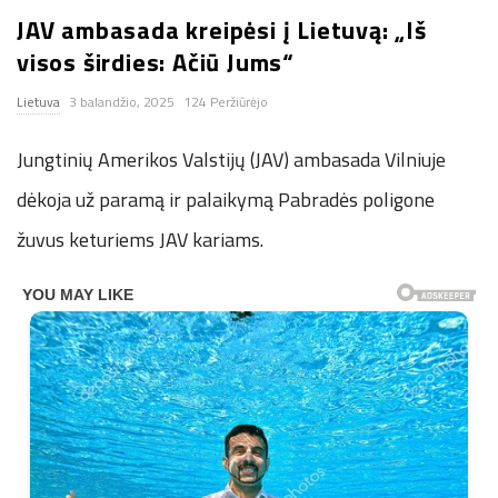
JAV ambasada kreipėsi į Lietuvą: „Iš
n
visos širdies: Ačiū Jums“
.
Lietuva
3 balandžio, 2025
124 Peržiūrėjo
n
Jungtinių Amerikos Valstijų (JAV) ambasada Vilniuje
e
dėkoja už paramą ir palaikymą Pabradės poligone
žuvus keturiems JAV kariams.
t