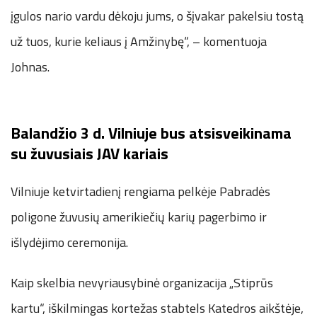
įgulos nario vardu dėkoju jums, o šįvakar pakelsiu tostą
už tuos, kurie keliaus į Amžinybę“, – komentuoja
Johnas.
Balandžio 3 d. Vilniuje bus atsisveikinama
su žuvusiais JAV kariais
Vilniuje ketvirtadienį rengiama pelkėje Pabradės
poligone žuvusių amerikiečių karių pagerbimo ir
išlydėjimo ceremonija.
Kaip skelbia nevyriausybinė organizacija „Stiprūs
kartu“, iškilmingas kortežas stabtels Katedros aikštėje,