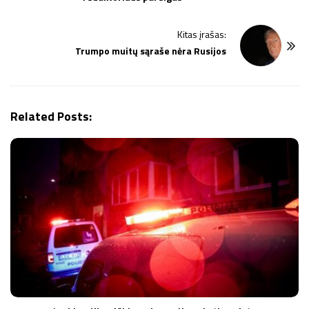
s
t
Kitas įrašas:
N
Trumpo muitų sąraše nėra Rusijos
a
v
i
g
Related Posts:
a
t
i
o
n