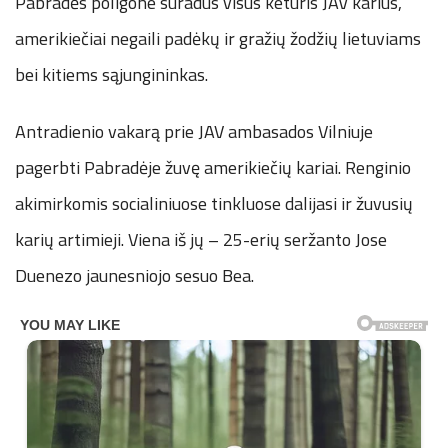
Pabradės poligone suradus visus keturis JAV karius,
amerikiečiai negaili padėkų ir gražių žodžių lietuviams
bei kitiems sąjungininkas.
Antradienio vakarą prie JAV ambasados Vilniuje
pagerbti Pabradėje žuvę amerikiečių kariai. Renginio
akimirkomis socialiniuose tinkluose dalijasi ir žuvusių
karių artimieji. Viena iš jų – 25-erių seržanto Jose
Duenezo jaunesniojo sesuo Bea.