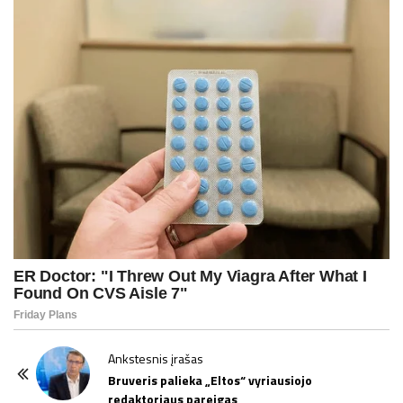
P
Ankstesnis įrašas
o
Bruveris palieka „Eltos“ vyriausiojo
redaktoriaus pareigas