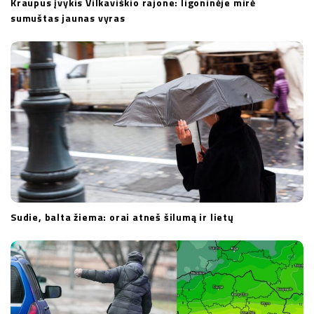
Kraupus įvykis Vilkaviškio rajone: ligoninėje mirė
sumuštas jaunas vyras
Sudie, balta žiema: orai atneš šilumą ir lietų