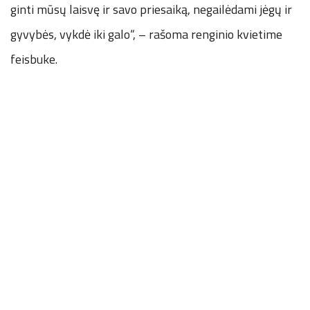
ginti mūsų laisvę ir savo priesaiką, negailėdami jėgų ir
gyvybės, vykdė iki galo“, – rašoma renginio kvietime
feisbuke.