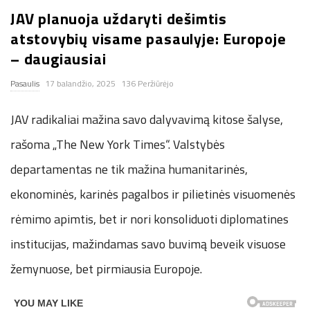
JAV planuoja uždaryti dešimtis
n
atstovybių visame pasaulyje: Europoje
.
– daugiausiai
Pasaulis
17 balandžio, 2025
136 Peržiūrėjo
n
JAV radikaliai mažina savo dalyvavimą kitose šalyse,
e
rašoma „The New York Times“. Valstybės
t
departamentas ne tik mažina humanitarinės,
ekonominės, karinės pagalbos ir pilietinės visuomenės
rėmimo apimtis, bet ir nori konsoliduoti diplomatines
institucijas, mažindamas savo buvimą beveik visuose
žemynuose, bet pirmiausia Europoje.