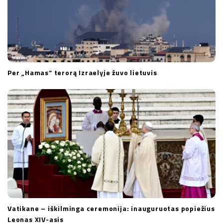
Per „Hamas“ terorą Izraelyje žuvo lietuvis
Vatikane – iškilminga ceremonija: inauguruotas popiežius
Leonas XIV-asis