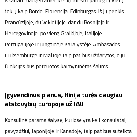
įskaitant daugelį amerikiečių turistų pamėgtų vietų,
tokių kaip Bordo, Florencija, Edinburgas: iš jų penkis
Prancūzijoje, du Vokietijoje, dar du Bosnijoje ir
Hercegovinoje, po vieną Graikijoje, Italijoje,
Portugalijoje ir Jungtinėje Karalystėje. Ambasados
Liuksemburge ir Maltoje taip pat bus uždarytos, o jų
funkcijos bus perduotos kaimyninėms šalims.
Įgyvendinus planus, Kinija turės daugiau
atstovybių Europoje už JAV
Konsulinė parama šalyse, kuriose yra keli konsulatai,
pavyzdžiui, Japonijoje ir Kanadoje, taip pat bus sutelkta