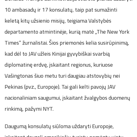
10 ambasadų ir 17 konsulatų, taip pat sumažinti
keletą kitų užsienio misijų, teigiama Valstybės
departamento atmintinėje, kurią matė „The New York
Times“ žurnalistai. Šios priemonės kelia susirūpinimą,
kad dėl to JAV užleis Kinijai gyvybiškai svarbią
diplomatinę erdvę, įskaitant regionus, kuriuose
Vašingtonas šiuo metu turi daugiau atstovybių nei
Pekinas (pvz., Europoje). Tai gali kelti pavojų JAV
nacionaliniam saugumui, įskaitant žvalgybos duomenų
rinkimą, pažymi NYT.
Daugumą konsulatų siūloma uždaryti Europoje,