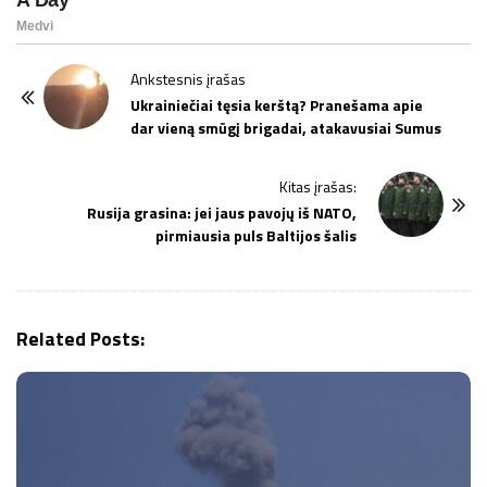
P
Ankstesnis įrašas
o
Ukrainiečiai tęsia kerštą? Pranešama apie
dar vieną smūgį brigadai, atakavusiai Sumus
s
t
Kitas įrašas:
N
Rusija grasina: jei jaus pavojų iš NATO,
a
pirmiausia puls Baltijos šalis
v
i
g
Related Posts:
a
t
i
o
n