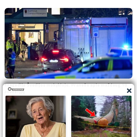
Tragedija Švedijos mokykloje. Praneša apie maždaug 10
žuvusiųjų