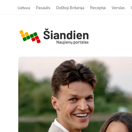
Lietuva
Pasaulis
Didžioji Britanija
Receptai
Verslas
S
i
a
n
d
i
e