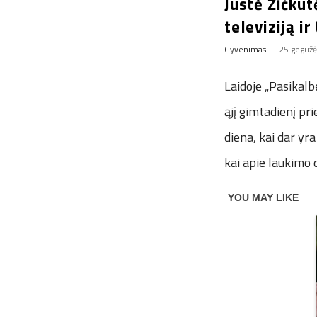
Justė Žičkut
televiziją i
Gyvenimas
25 gegužė
Laidoje „Pasikalb
ąjį gimtadienį pr
diena, kai dar yr
kai apie laukimo 