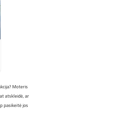
kcija? Moteris
t atskleidė, ar
ip pasikeitė jos