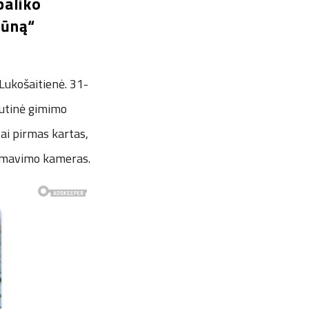
paliko
kūną“
-Lukošaitienė. 31-
kutinė gimimo
tai pirmas kartas,
filmavimo kameras.