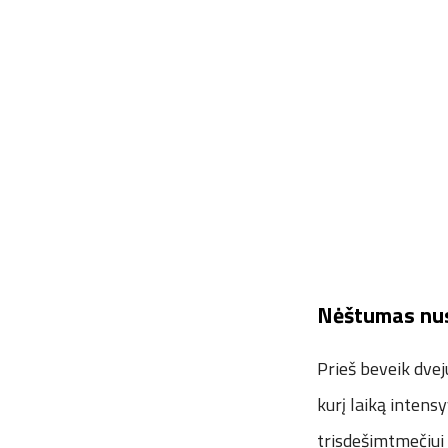
Nėštumas nu
Prieš beveik dvej
kurį laiką intensy
trisdešimtmečiui 