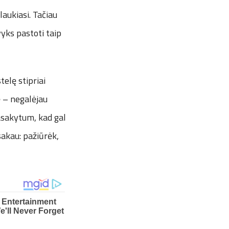
laukiasi. Tačiau
vyks pastoti taip
elę stipriai
ė – negalėjau
pasakytum, kad gal
sakau: pažiūrėk,