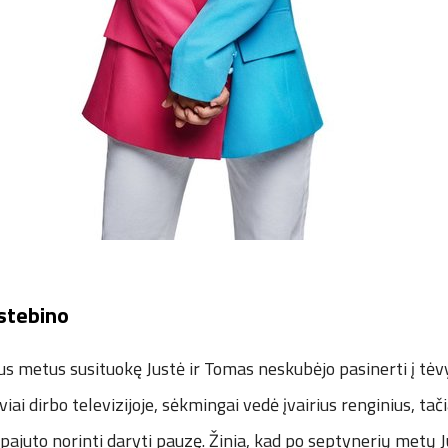
stebino
us metus susituokę Justė ir Tomas neskubėjo pasinerti į tėv
viai dirbo televizijoje, sėkmingai vedė įvairius renginius, tač
pajuto norinti daryti pauzę. Žinia, kad po septynerių metų Ju