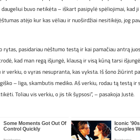
 daugeliui buvo netikėta – iškart pasipylė spėliojimai, kad ji 
ėštumas atėjo kur kas vėliau ir nuoširdžiai nesitikėjo, jog pa
 rytas, pasidariau nėštumo testą ir kai pamačiau antrą juost
atrodė, kad man regą išjungė, klausą ir visą kūną tarsi išjung
nu ir verkiu, o vyras nesupranta, kas vyksta. Iš šono žiūrint 
giško – liga, skambutis mediko. Aš verkiu, rodau tą testą ir 
ikėti. Toliau vis verkiu, o jis tik šypsosi“, – pasakoja Justė.