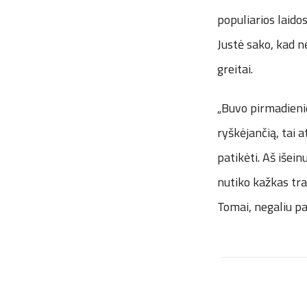
populiarios laidos
Justė sako, kad n
greitai.
„Buvo pirmadienio
ryškėjančią, tai 
patikėti. Aš išei
nutiko kažkas tra
Tomai, negaliu pat