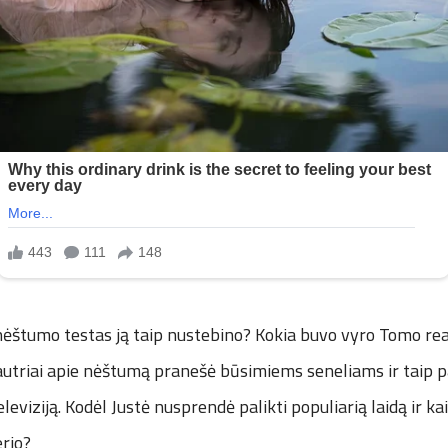
nėštumo testas ją taip nustebino? Kokia buvo vyro Tomo rea
jautriai apie nėštumą pranešė būsimiems seneliams ir taip pa
televiziją. Kodėl Justė nusprendė palikti populiarią laidą ir ka
rio?