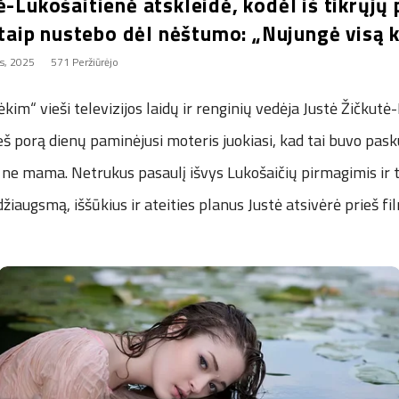
ė-Lukošaitienė atskleidė, kodėl iš tikrųjų 
r taip nustebo dėl nėštumo: „Nujungė visą 
s, 2025
571 Peržiūrėjo
ėkim“ vieši televizijos laidų ir renginių vedėja Justė Žičkutė
ieš porą dienų paminėjusi moteris juokiasi, kad tai buvo pas
a ne mama. Netrukus pasaulį išvys Lukošaičių pirmagimis ir 
džiaugsmą, iššūkius ir ateities planus Justė atsivėrė prieš 