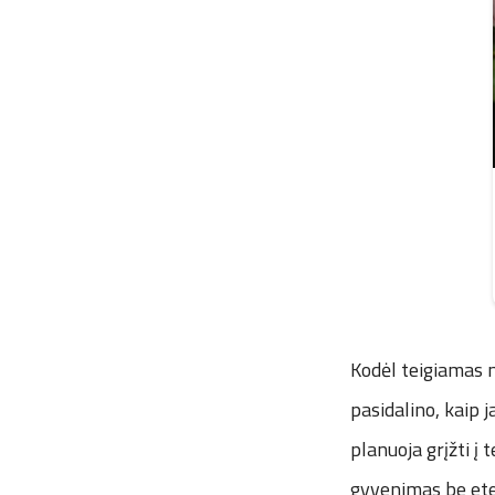
Kodėl teigiamas 
pasidalino, kaip 
planuoja grįžti į 
gyvenimas be ete