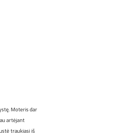
ystę. Moteris dar
iau artėjant
stė traukiasi iš