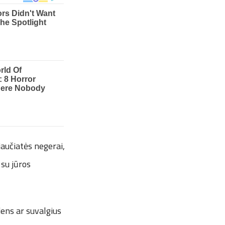
jaučiatės negerai,
 su jūros
dens ar suvalgius