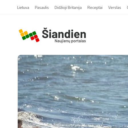
Lietuva
Pasaulis
Didžioji Britanija
Receptai
Verslas
S
i
a
n
d
i
e