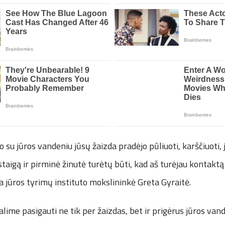
o su jūros vandeniu jūsų žaizda pradėjo pūliuoti, karščiuoti, 
staigą ir pirminė žinutė turėtų būti, kad aš turėjau kontaktą
ia jūros tyrimų instituto mokslininkė Greta Gyraitė.
galime pasigauti ne tik per žaizdas, bet ir prigėrus jūros van