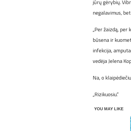
jūrų gėrybių. Vibr
negalavimus, bet 
„Per žaizdą, per 
būsena ir kuomet 
infekcija, amputa
vedėja Jelena Ko
Na, o klaipėdiečiu
„Rizikuosiu.“