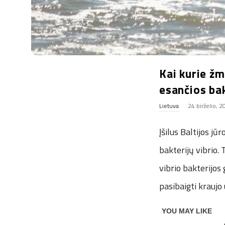
Kai kurie žm
esančios bak
Lietuva
24 birželio, 
Įšilus Baltijos j
bakterijų vibrio.
vibrio bakterijos 
pasibaigti kraujo