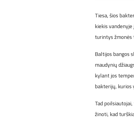
Tiesa, šios bakte
kiekis vandenyje j
turintys žmonės tu
Baltijos bangos s
maudynių džiaugsm
kylant jos temper
bakterijų, kurios 
Tad poilsiautojai
žinoti, kad turškia