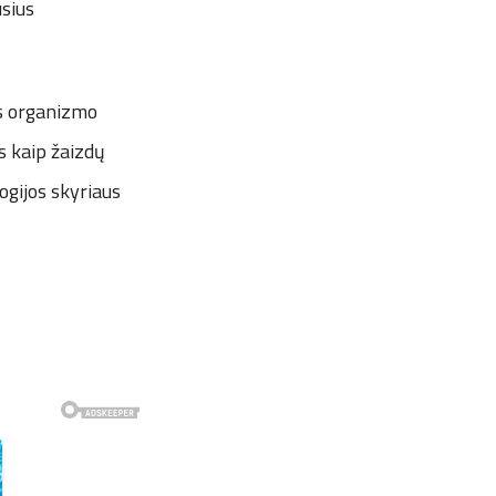
usius
us organizmo
s kaip žaizdų
ogijos skyriaus