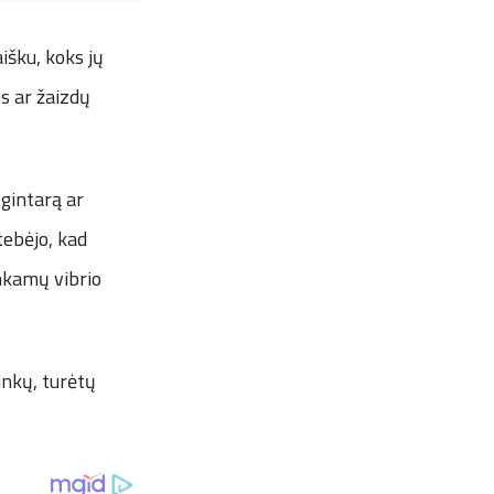
išku, koks jų
os ar žaizdų
 gintarą ar
tebėjo, kad
inkamų vibrio
inkų, turėtų