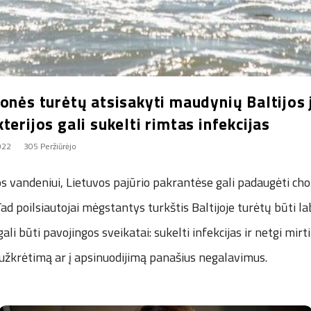
onės turėtų atsisakyti maudynių Baltijos j
terijos gali sukelti rimtas infekcijas
2022
305 Peržiūrėjo
ūros vandeniui, Lietuvos pajūrio pakrantėse gali padaugėti ch
 Tad poilsiautojai mėgstantys turkštis Baltijoje turėtų būti l
gali būti pavojingos sveikatai: sukelti infekcijas ir netgi mirt
 užkrėtimą ar į apsinuodijimą panašius negalavimus.