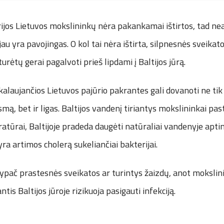
rijos Lietuvos mokslininkų nėra pakankamai ištirtos, tad nea
au yra pavojingas. O kol tai nėra ištirta, silpnesnės sveikat
rėtų gerai pagalvoti prieš lipdami į Baltijos jūrą.
kalaujančios Lietuvos pajūrio pakrantes gali dovanoti ne tik
ą, bet ir ligas. Baltijos vandenį tiriantys mokslininkai pas
atūrai, Baltijoje pradeda daugėti natūraliai vandenyje apt
yra artimos cholerą sukeliančiai bakterijai.
, ypač prastesnės sveikatos ar turintys žaizdų, anot mokslin
ntis Baltijos jūroje rizikuoja pasigauti infekciją.