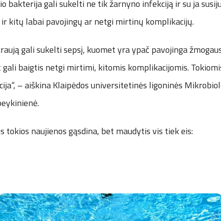
io bakterija gali sukelti ne tik žarnyno infekciją ir su ja susij
ir kitų labai pavojingų ar netgi mirtinų komplikacijų.
kraują gali sukelti sepsį, kuomet yra ypač pavojinga žmoga
gali baigtis netgi mirtimi, kitomis komplikacijomis. Tokiomi
cija“, – aiškina Klaipėdos universitetinės ligoninės Mikrobiol
peykinienė.
s tokios naujienos gąsdina, bet maudytis vis tiek eis: