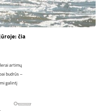
ūroje: čia
olerai artimų
abai budrūs –
imi galintį