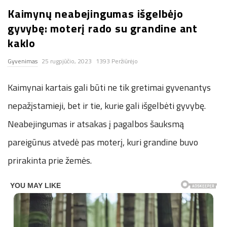
Kaimynų neabejingumas išgelbėjo
n
gyvybę: moterį rado su grandine ant
.
kaklo
Gyvenimas
25 rugpjūčio, 2023
1393 Peržiūrėjo
n
Kaimynai kartais gali būti ne tik gretimai gyvenantys
e
nepažįstamieji, bet ir tie, kurie gali išgelbėti gyvybę.
t
Neabejingumas ir atsakas į pagalbos šauksmą
pareigūnus atvedė pas moterį, kuri grandine buvo
prirakinta prie žemės.