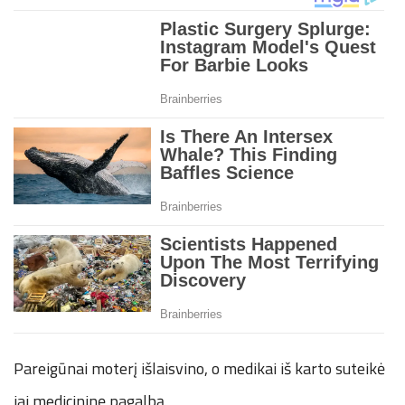
Pareigūnai moterį išlaisvino, o medikai iš karto suteikė
jai medicininę pagalbą.