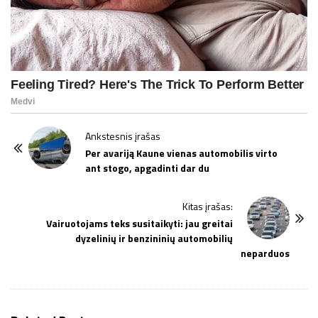
P
Ankstesnis įrašas
o
Per avariją Kaune vienas automobilis virto
ant stogo, apgadinti dar du
s
t
Kitas įrašas:
N
Vairuotojams teks susitaikyti: jau greitai
a
dyzelinių ir benzininių automobilių
v
neparduos
i
g
a