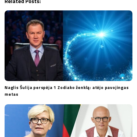
Related Posts:
t
i
o
n
Naglis Šulija perspėja 1 Zodiako ženklą: atėjo pavojingas
metas