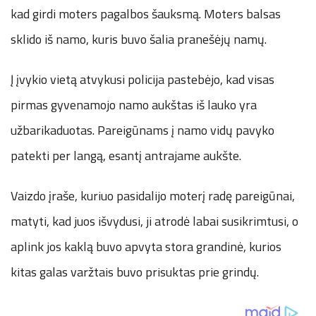
kad girdi moters pagalbos šauksmą. Moters balsas
sklido iš namo, kuris buvo šalia pranešėjų namų.
Į įvykio vietą atvykusi policija pastebėjo, kad visas
pirmas gyvenamojo namo aukštas iš lauko yra
užbarikaduotas. Pareigūnams į namo vidų pavyko
patekti per langą, esantį antrajame aukšte.
Vaizdo įraše, kuriuo pasidalijo moterį radę pareigūnai,
matyti, kad juos išvydusi, ji atrodė labai susikrimtusi, o
aplink jos kaklą buvo apvyta stora grandinė, kurios
kitas galas varžtais buvo prisuktas prie grindų.