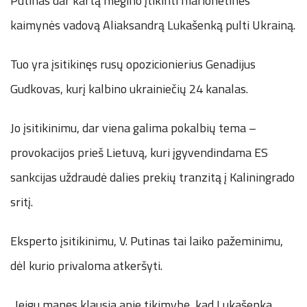
Putinas dar kartą mėgino įtikinti marionetinės
kaimynės vadovą Aliaksandrą Lukašenką pulti Ukrainą.
Tuo yra įsitikinęs rusų opozicionierius Genadijus
Gudkovas, kurį kalbino ukrainiečių 24 kanalas.
Jo įsitikinimu, dar viena galima pokalbių tema –
provokacijos prieš Lietuvą, kuri įgyvendindama ES
sankcijas uždraudė dalies prekių tranzitą į Kaliningrado
sritį.
Eksperto įsitikinimu, V. Putinas tai laiko pažeminimu,
dėl kurio privaloma atkeršyti.
„Jeigu manęs klausia apie tikimybę, kad Lukašenka