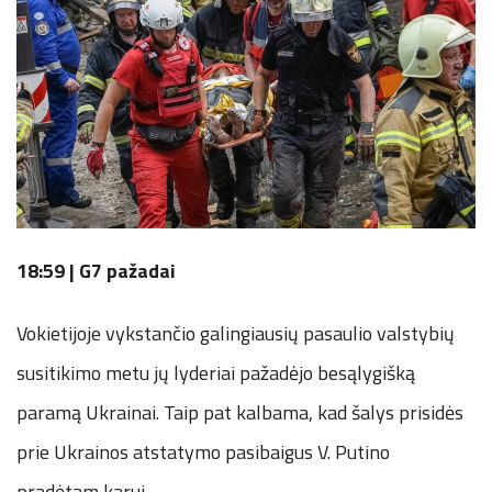
18:59 | G7 pažadai
Vokietijoje vykstančio galingiausių pasaulio valstybių
susitikimo metu jų lyderiai pažadėjo besąlygišką
paramą Ukrainai. Taip pat kalbama, kad šalys prisidės
prie Ukrainos atstatymo pasibaigus V. Putino
pradėtam karui.