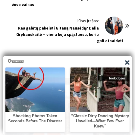
s
žuvo vaikas
t
N
Kitas įrašas:
a
Kas galėtų pakeisti Gitaną Nausėdą? Dalia
v
Grybauskaitė – viena koja spąstuose, kurie
i
gali atbaidyti
g
a
t
Related Posts:
i
o
n