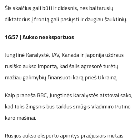
Šis skaičius gali būti ir didesnis, nes baltarusių
diktatorius į frontą gali pasiųsti ir daugiau šauktinių.
16:57 | Aukso neeksportuos
Jungtinė Karalystė, JAV, Kanada ir Japonija uždraus
rusiško aukso importą, kad šalis agresorė turėtų
mažiau galimybių finansuoti karą prieš Ukrainą.
Kaip praneša BBC, Jungtinės Karalystės atstovai sako,
kad toks žingsnis bus taiklus smūgis Vladimiro Putino
karo mašinai.
Rusijos aukso eksporto apimtys praėjusiais metais