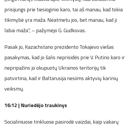
prisijungs prie tiesioginio karo, tai aš manau, kad tokia
tikimybė yra maža. Neatmetu jos, bet manau, kad ji
labai maža“, – pažymėjo G. Gudkovas.
Pasak jo, Kazachstano prezidento Tokajevo viešas
pasakymas, kad jo šalis neprisidės prie V. Putino karo ir
nepripažins jo okupuotų Ukrainos teritorijų tik
patvirtina, kad ir Baltarusija nesiims aktyvių karinių
veiksmų.
16:12 | Nuriedėjo traukinys
Socialiniuose tinkluose pasirodė vaizdai, kaip vakarų