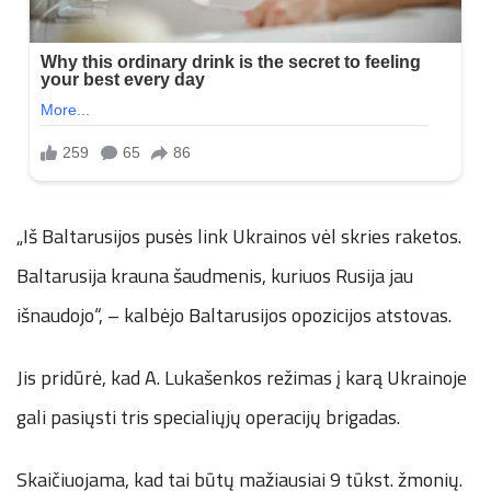
„Iš Baltarusijos pusės link Ukrainos vėl skries raketos.
Baltarusija krauna šaudmenis, kuriuos Rusija jau
išnaudojo“, – kalbėjo Baltarusijos opozicijos atstovas.
Jis pridūrė, kad A. Lukašenkos režimas į karą Ukrainoje
gali pasiųsti tris specialiųjų operacijų brigadas.
Skaičiuojama, kad tai būtų mažiausiai 9 tūkst. žmonių.