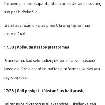
Tai buvo pirmoji okupantų ataka prieš Ukrainos sostinę
nuo pat birželio 5 d.
Kremliaus režimo karas prieš Ukrainą tęsiasi nuo
vasario 24 d.
17:38 | Apšaudė naftos platformas
Pranešama, kad sekmadienį ukrainiečiai vėl apšaudė
Juodojoje jūroje esančias naftos platformas, kurias yra
užgrobę rusai.
17:25 | Gali pasiųsti tūkstančius baltarusių
Baltarusijos diktatorius Aliaksandras Lukašenka gali