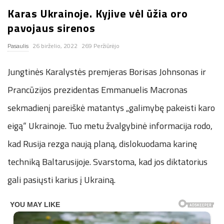
Karas Ukrainoje. Kyjive vėl ūžia oro
n
pavojaus sirenos
.
Pasaulis
26 birželio, 2022
269 Peržiūrėjo
n
Jungtinės Karalystės premjeras Borisas Johnsonas ir
e
Prancūzijos prezidentas Emmanuelis Macronas
sekmadienį pareiškė matantys „galimybę pakeisti karo
t
eigą“ Ukrainoje. Tuo metu žvalgybinė informacija rodo,
kad Rusija rezga naują planą, dislokuodama karinę
techniką Baltarusijoje. Svarstoma, kad jos diktatorius
gali pasiųsti karius į Ukrainą.