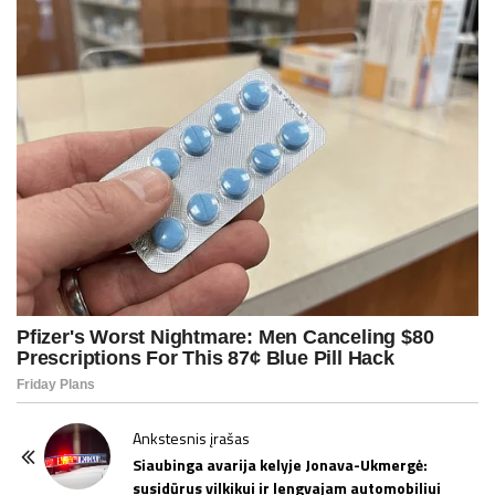
P
Ankstesnis įrašas
o
Siaubinga avarija kelyje Jonava-Ukmergė:
susidūrus vilkikui ir lengvajam automobiliui