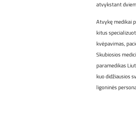
atvykstant dviem
Atvykę medikai pe
kitus specializuo
kvėpavimas, pacie
Skubiosios medic
paramedikas Liuta
kuo didžiausios 
ligoninės personal