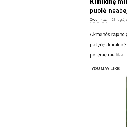
Klinikinę mi
puolė neabej
Gyvenimas
25 rugsėj
Akmenės rajono gy
patyręs klinikinę 
perėmė medikai.