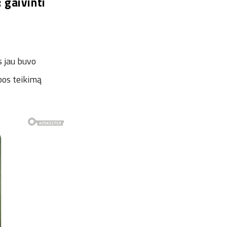
 gaivinti
s jau buvo
lbos teikimą