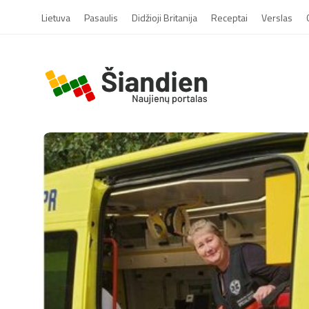
Lietuva
Pasaulis
Didžioji Britanija
Receptai
Verslas
S
i
a
n
d
i
e