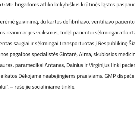
 GMP brigadoms atliko kokybiškus krūtinės ląstos paspau
rėmė gaivinimą, du kartus defibriliavo, ventiliavo paciento 
tos reanimacijos veiksmus, todėl pacientui sėkmingai atkurta
ntas saugiai ir sėkmingai transportuotas į Respublikinę Šiau
inos pagalbos specialistės Gintarė, Alma, skubiosios medici
uras, paramedikai Antanas, Dainius ir Virginijus linki pacien
sveikatos Dėkojame neabejingiems praeiviams, GMP dispečer
ui“, – rašė jie socialiniame tinkle.