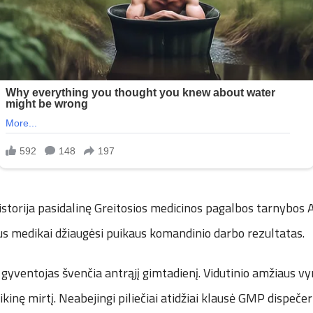
istorija pasidalinę Greitosios medicinos pagalbos tarnybo
aus medikai džiaugėsi puikaus komandinio darbo rezultatas.
gyventojas švenčia antrąjį gimtadienį. Vidutinio amžiaus v
ikinę mirtį. Neabejingi piliečiai atidžiai klausė GMP dispeče