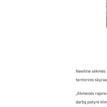
Neeiline sėkmės 
teritorinis skyri
„Akmenės rajono 
darbą patyrė klin