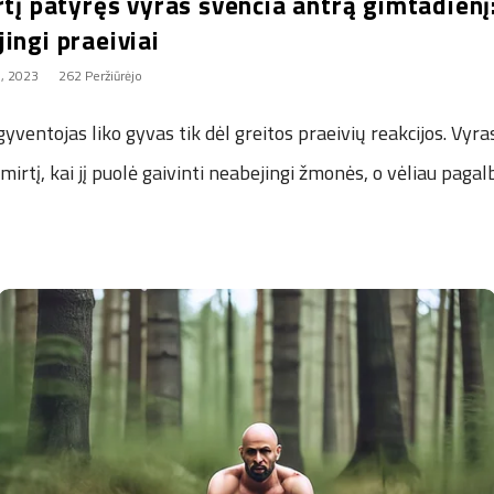
rtį patyręs vyras švenčia antrą gimtadienį:
ingi praeiviai
o, 2023
262 Peržiūrėjo
ventojas liko gyvas tik dėl greitos praeivių reakcijos. Vyra
mirtį, kai jį puolė gaivinti neabejingi žmonės, o vėliau paga