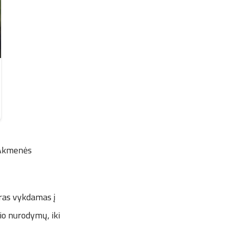
s Akmenės
yras vykdamas į
rio nurodymų, iki