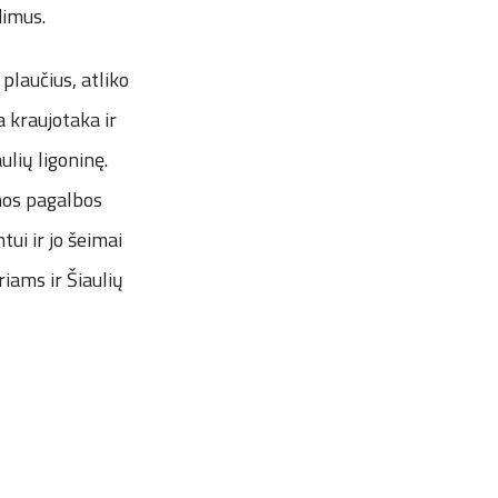
dimus.
plaučius, atliko
 kraujotaka ir
lių ligoninę.
nos pagalbos
tui ir jo šeimai
iams ir Šiaulių