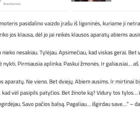
oteris pasidalino vaizdo įrašu iš ligoninės, kuriame ji netr
riko jos klausa, dėl jo jai reikės klausos aparatų abiems aus
m nieko nesakiau. Tylėjau. Apsimečiau, kad viskas gerai. Bet
 nykti. Pirmiausia aplinka. Paskui žmonės. Ir galiausiai… aš 
s aparatų. Ne vieno. Bet dviejų. Abiem ausims. Ir mirtinai bi
, kad vėl pasipils patyčios. Bet žinote ką? Vidury tos tylos… 
negirdėjau. Savo pačios balsą. Pagaliau… išgirdau save…“ – da