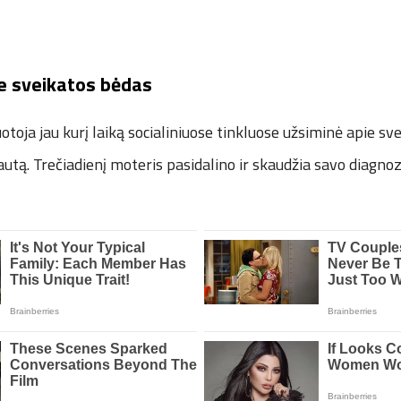
e sveikatos bėdas
ja jau kurį laiką socialiniuose tinkluose užsiminė apie sve
autą. Trečiadienį moteris pasidalino ir skaudžia savo diagno