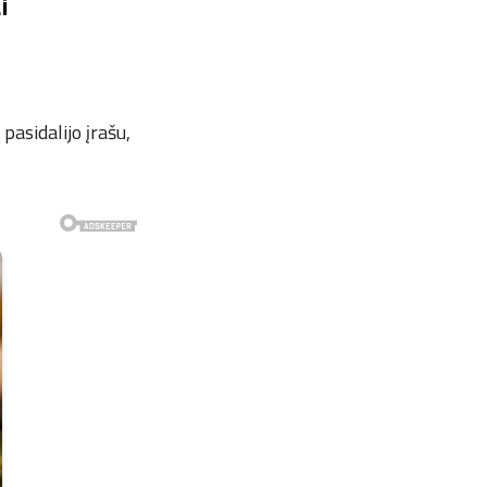
i
asidalijo įrašu,