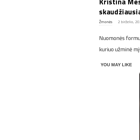
Kristina Me
skaudžiaus
Žmonės
2 birželio, 2
Nuomonės formuoto
kuriuo užminė mį