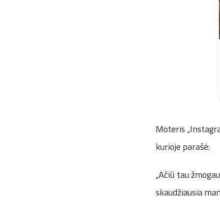
Moteris „Instagra
kurioje parašė:
„Ačiū tau žmoga
skaudžiausia ma