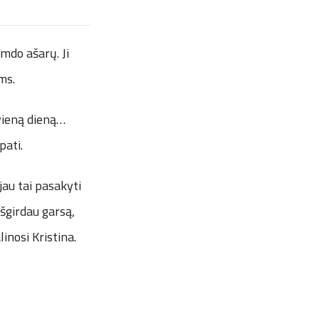
amdo ašarų. Ji
ims.
 vieną dieną…
pati.
jau tai pasakyti
išgirdau garsą,
linosi Kristina.