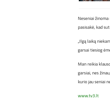
Neseniai žinoma m
pasisakė, kad sut
„Ilgą laiką nieka
garsai tiesiog ėmė
Man reikia klauso
garsiai, nes žinau
kurio jau seniai 
www.tv3.lt