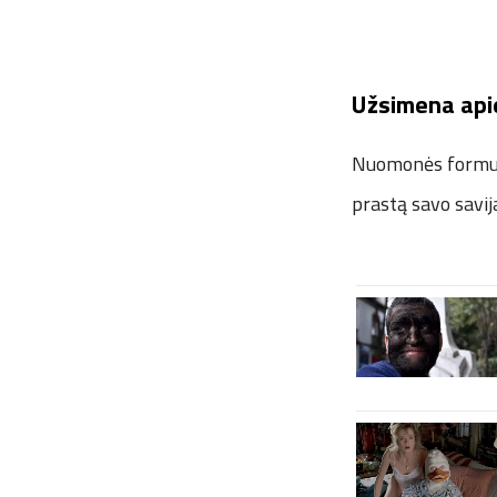
Užsimena api
Nuomonės formuoto
prastą savo savij