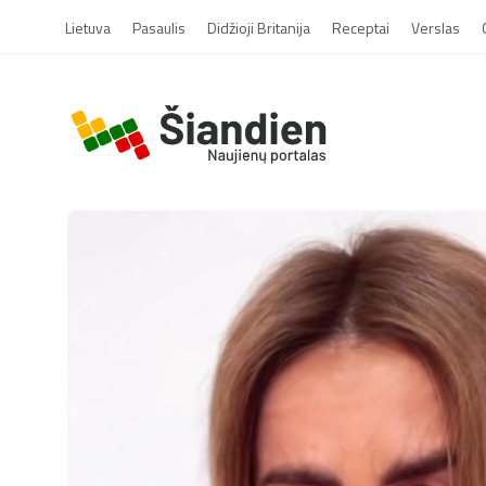
Lietuva
Pasaulis
Didžioji Britanija
Receptai
Verslas
S
i
a
n
d
i
e