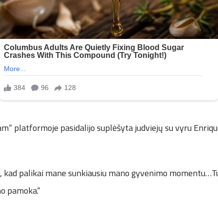
m“ platformoje pasidalijo suplėšyta judviejų su vyru Enriq
u, kad palikai mane sunkiausiu mano gyvenimo momentu…T
no pamoka.“