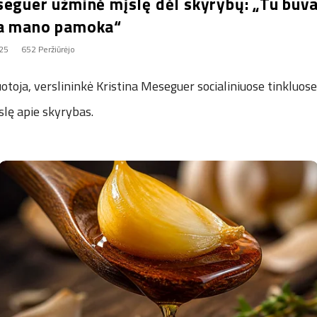
seguer užminė mįslę dėl skyrybų: „Tu buva
ia mano pamoka“
025
652 Peržiūrėjo
ja, verslininkė Kristina Meseguer socialiniuose tinkluose p
slę apie skyrybas.