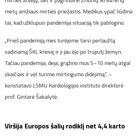
mirties atvejų, bet ir pagrindinė žmonių iki 64-erių
metų amžiaus mirties priežastis. Medikus ypač liūdina
tai, kad užklupusi pandemija situaciją tik pablogino.
„Prieš pandemiją mes turėjome tarsi perlaužtą
vadinamą ŠKL kreivę ir ji jau ėjo po truputį žemyn.
Tačiau pandemija, deja, grąžino mus 5–10 metų atgal
skaičiais ir vėl turime mirtingumo didėjimą“, –
konstatavo LSMU Kardiologijos instituto direktorė
prof. Gintarė Šakalytė.
Viršija Europos šalių rodiklį net 4,4 karto