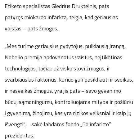
Etiketo specialistas Giedrius Drukteinis, pats
patyręs
miokardo infarktą, teigia, kad geriausias
vaistas – pats žmogus.
„Mes turime geriausius gydytojus, puikiausią įrangą,
Nobelio premija apdovanotus vaistus, neįtikėtinas
technologijas, tačiau už visko stovi žmogus, ir
svarbiausias faktorius, kuriuo gali pasikliauti ir sveikas,
ir nesveikas žmogus, yra jis pats – savo gyvenimo
būdu, sąmoningumu, kontroliuojama mityba ir požiūriu
į gyvenimą, žinojimu, kas yra rizikos veiksniai ir kaip jų
išvengti“, – sakė labdaros fondo „Po infarkto“
prezidentas.