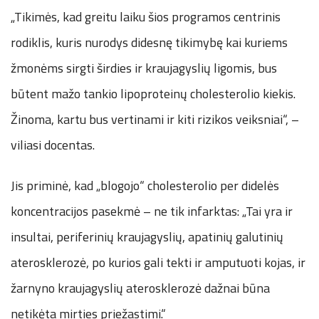
„Tikimės, kad greitu laiku šios programos centrinis
rodiklis, kuris nurodys didesnę tikimybę kai kuriems
žmonėms sirgti širdies ir kraujagyslių ligomis, bus
būtent mažo tankio lipoproteinų cholesterolio kiekis.
Žinoma, kartu bus vertinami ir kiti rizikos veiksniai“, –
viliasi docentas.
Jis priminė, kad „blogojo“ cholesterolio per didelės
koncentracijos pasekmė – ne tik infarktas: „Tai yra ir
insultai, periferinių kraujagyslių, apatinių galutinių
aterosklerozė, po kurios gali tekti ir amputuoti kojas, ir
žarnyno kraujagyslių aterosklerozė dažnai būna
netikėta mirties priežastimi.“