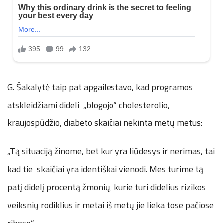
G. Šakalytė taip pat apgailestavo, kad programos
atskleidžiami dideli „blogojo“ cholesterolio,
kraujospūdžio, diabeto skaičiai nekinta metų metus:
„Tą situaciją žinome, bet kur yra liūdesys ir nerimas, tai
kad tie skaičiai yra identiškai vienodi. Mes turime tą
patį didelį procentą žmonių, kurie turi didelius rizikos
veiksnių rodiklius ir metai iš metų jie lieka tose pačiose
ribose.“