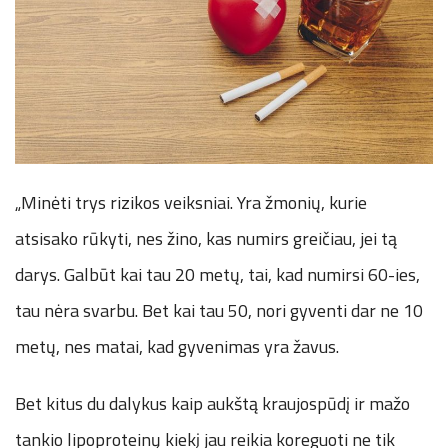
„Minėti trys rizikos veiksniai. Yra žmonių, kurie
atsisako rūkyti, nes žino, kas numirs greičiau, jei tą
darys. Galbūt kai tau 20 metų, tai, kad numirsi 60-ies,
tau nėra svarbu. Bet kai tau 50, nori gyventi dar ne 10
metų, nes matai, kad gyvenimas yra žavus.
Bet kitus du dalykus kaip aukštą kraujospūdį ir mažo
tankio lipoproteinų kiekį jau reikia koreguoti ne tik