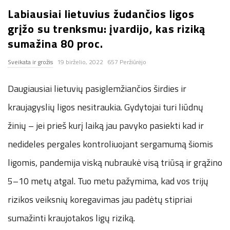
Labiausiai lietuvius žudančios ligos
n
grįžo su trenksmu: įvardijo, kas riziką
.
sumažina 80 proc.
Sveikata ir grožis
19 birželio, 2022
657 Peržiūrėjo
n
Daugiausiai lietuvių pasiglemžiančios širdies ir
e
kraujagyslių ligos nesitraukia. Gydytojai turi liūdnų
t
žinių – jei prieš kurį laiką jau pavyko pasiekti kad ir
nedideles pergales kontroliuojant sergamumą šiomis
ligomis, pandemija viską nubraukė visą triūsą ir grąžino
5–10 metų atgal. Tuo metu pažymima, kad vos trijų
rizikos veiksnių koregavimas jau padėtų stipriai
sumažinti kraujotakos ligų riziką.