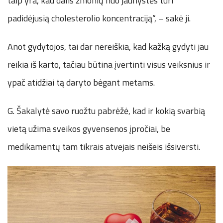
taip yra, kad dalis žmonių nuo jaunystės turi
padidėjusią cholesterolio koncentraciją“, – sakė ji.
Anot gydytojos, tai dar nereiškia, kad kažką gydyti jau
reikia iš karto, tačiau būtina įvertinti visus veiksnius ir
ypač atidžiai tą daryto bėgant metams.
G. Šakalytė savo ruožtu pabrėžė, kad ir kokią svarbią
vietą užima sveikos gyvensenos įpročiai, be
medikamentų tam tikrais atvejais neišeis išsiversti.