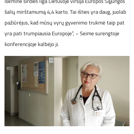
išemine širdies liga Lietuvoje viršija Europos Sąjungos
šalių mirštamumą 4,4 karto. Tai išties yra daug, juolab
pažiūrėjus, kad mūsų vyrų gyvenimo trukmė taip pat
yra pati trumpiausia Europoje“, – Seime surengtoje
konferencijoje kalbėjo ji.