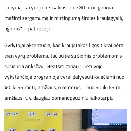
rūkymą, tai yra jo atsisakius, apie 80 proc. galima
mažinti sergamumą ir mirtingumą širdies kraujagyslių
ligomis“, – pabrėžė ji.
Gydytojai akcentuoja, kad kraujotakos ligos tikrai nėra
vien vyrų problema, tačiau jie su šiomis problemomis
susiduria anksčiau. Neatsitiktinai ir Lietuvoje
vykstančioje programoje vyrai dalyvauti kviečiami nuo
40 iki 55 metų amžiaus, o moterys – nuo 50 iki 65 m.
amžiaus, t. y. daugiau pomenopauziniu laikotarpiu.