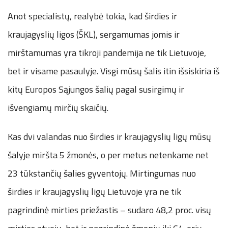
Anot specialistų, realybė tokia, kad širdies ir
kraujagyslių ligos (ŠKL), sergamumas jomis ir
mirštamumas yra tikroji pandemija ne tik Lietuvoje,
bet ir visame pasaulyje. Visgi mūsų šalis itin išsiskiria iš
kitų Europos Sąjungos šalių pagal susirgimų ir
išvengiamų mirčių skaičių.
Kas dvi valandas nuo širdies ir kraujagyslių ligų mūsų
šalyje miršta 5 žmonės, o per metus netenkame net
23 tūkstančių šalies gyventojų. Mirtingumas nuo
širdies ir kraujagyslių ligų Lietuvoje yra ne tik
pagrindinė mirties priežastis – sudaro 48,2 proc. visų