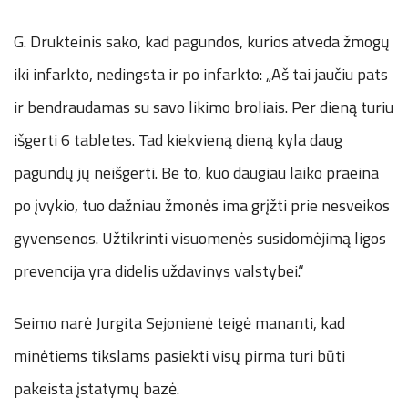
G. Drukteinis sako, kad pagundos, kurios atveda žmogų
iki infarkto, nedingsta ir po infarkto: „Aš tai jaučiu pats
ir bendraudamas su savo likimo broliais. Per dieną turiu
išgerti 6 tabletes. Tad kiekvieną dieną kyla daug
pagundų jų neišgerti. Be to, kuo daugiau laiko praeina
po įvykio, tuo dažniau žmonės ima grįžti prie nesveikos
gyvensenos. Užtikrinti visuomenės susidomėjimą ligos
prevencija yra didelis uždavinys valstybei.“
Seimo narė Jurgita Sejonienė teigė mananti, kad
minėtiems tikslams pasiekti visų pirma turi būti
pakeista įstatymų bazė.