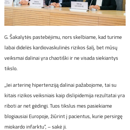
G. Šakalytės pastebėjimu, nors skelbiame, kad turime
labai didelės kardiovaskulinės rizikos šalį, bet mūsų
veiksmai dalinai yra chaotiški ir ne visada siekiantys
tikslo.
„Jei arterinę hipertenziją dalinai pažabojome, tai su
kitais rizikos veiksniais kaip dislipidemija rezultatai yra
riboti ar net gėdingi. Tuos tikslus mes pasiekiame
blogiausiai Europoje, žiūrint į pacientus, kurie persirgę
miokardo infarktu“, – sakė ji.