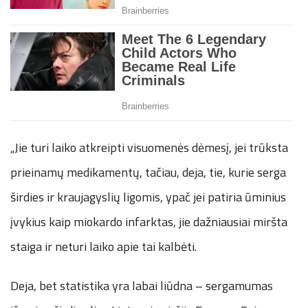
„Jie turi laiko atkreipti visuomenės dėmesį, jei trūksta
prieinamų medikamentų, tačiau, deja, tie, kurie serga
širdies ir kraujagyslių ligomis, ypač jei patiria ūminius
įvykius kaip miokardo infarktas, jie dažniausiai miršta
staiga ir neturi laiko apie tai kalbėti.
Deja, bet statistika yra labai liūdna – sergamumas