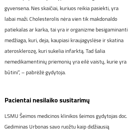
gyvensena. Nes skaičiai, kuriuos reikia pasiekti, yra
labai maži. Cholesterolis nėra vien tik makdonaldo
patiekalas ar karka, tai yra ir organizme besigaminanti
medžiaga, kuri, deja, kaupiasi kraujagyslėse ir skatina
aterosklerozę, kuri sukelia infarktą. Tad šalia
nemedikamentinių priemonių yra eilė vaistų, kurie yra
būtini“, – pabrėžė gydytoja.
Pacientai nesilaiko susitarimų
LSMU Šeimos medicinos klinikos šeimos gydytojas doc.
Gediminas Urbonas savo ruožtu kaip didžiausią