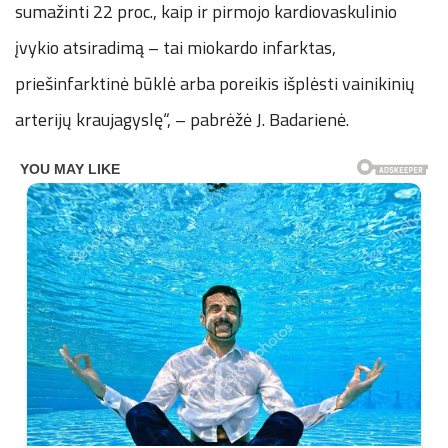
sumažinti 22 proc., kaip ir pirmojo kardiovaskulinio
įvykio atsiradimą – tai miokardo infarktas,
priešinfarktinė būklė arba poreikis išplėsti vainikinių
arterijų kraujagyslę“, – pabrėžė J. Badarienė.