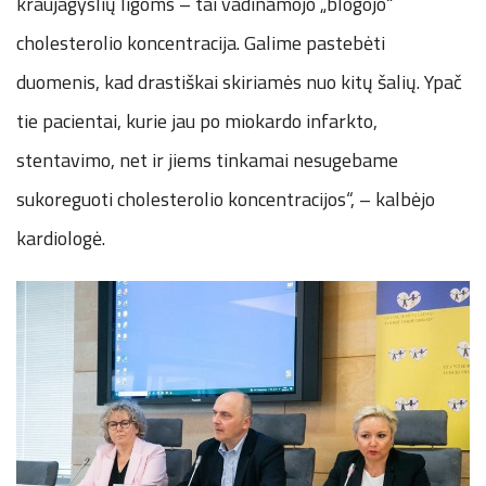
kraujagyslių ligoms – tai vadinamojo „blogojo“
cholesterolio koncentracija. Galime pastebėti
duomenis, kad drastiškai skiriamės nuo kitų šalių. Ypač
tie pacientai, kurie jau po miokardo infarkto,
stentavimo, net ir jiems tinkamai nesugebame
sukoreguoti cholesterolio koncentracijos“, – kalbėjo
kardiologė.