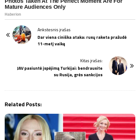
P
Ankstesnis įrašas
o
Dar viena ciniška ataka: rusų raketa pražudė
11-metį vaiką
s
t
Kitas įrašas:
N
JAV pasiuntė įspėjimą Turkijai: bendrausite
a
su Rusija, grės sankcijos
v
i
g
Related Posts:
a
t
i
o
n