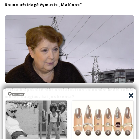
Kaune užsidegė žymusis „Malūnas“
Larisa Kalpokaitė piktinasi elektros kainomis: kodėl reikia
mokėti daugiau, kai jos krenta?