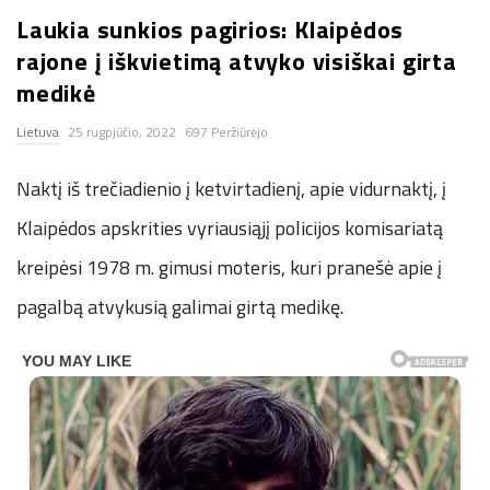
Laukia sunkios pagirios: Klaipėdos
n
rajone į iškvietimą atvyko visiškai girta
.
medikė
Lietuva
25 rugpjūčio, 2022
697 Peržiūrėjo
n
Naktį iš trečiadienio į ketvirtadienį, apie vidurnaktį, į
e
Klaipėdos apskrities vyriausiąjį policijos komisariatą
t
kreipėsi 1978 m. gimusi moteris, kuri pranešė apie į
pagalbą atvykusią galimai girtą medikę.