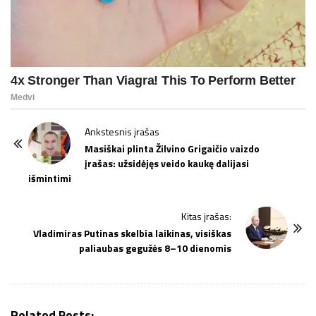
P
Ankstesnis įrašas
o
Masiškai plinta Žilvino Grigaičio vaizdo
įrašas: užsidėjęs veido kaukę dalijasi
s
išmintimi
t
N
Kitas įrašas:
a
Vladimiras Putinas skelbia laikinas, visiškas
v
paliaubas gegužės 8–10 dienomis
i
g
a
Related Posts: