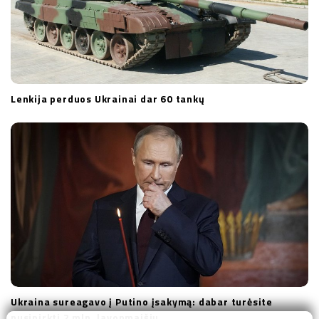
Lenkija perduos Ukrainai dar 60 tankų
Ukraina sureagavo į Putino įsakymą: dabar turėsite
nusipirkti 2 mln. lavonmaišių