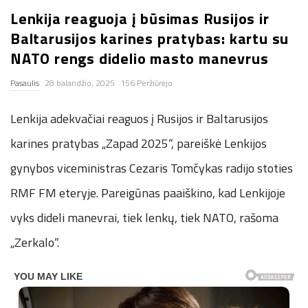
Lenkija reaguoja į būsimas Rusijos ir
n
Baltarusijos karines pratybas: kartu su
.
NATO rengs didelio masto manevrus
Pasaulis
28 balandžio, 2025
156 Peržiūrėjo
n
Lenkija adekvačiai reaguos į Rusijos ir Baltarusijos
e
karines pratybas „Zapad 2025“, pareiškė Lenkijos
t
gynybos viceministras Cezaris Tomčykas radijo stoties
RMF FM eteryje. Pareigūnas paaiškino, kad Lenkijoje
vyks dideli manevrai, tiek lenkų, tiek NATO, rašoma
„Zerkalo“.