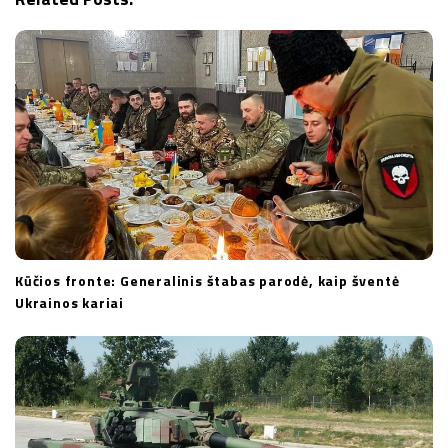
t
i
o
n
Kūčios fronte: Generalinis štabas parodė, kaip šventė
Ukrainos kariai