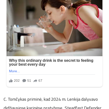
C. Tomčykas priminė, kad 2024 m. Lenkija dalyvavo
didžiausiose karinėse pratybose „Steadfast Defender