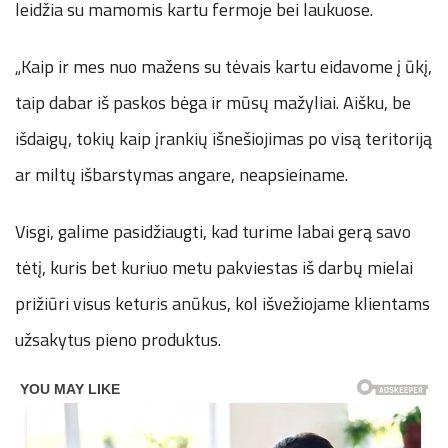
leidžia su mamomis kartu fermoje bei laukuose.
„Kaip ir mes nuo mažens su tėvais kartu eidavome į ūkį,
taip dabar iš paskos bėga ir mūsų mažyliai. Aišku, be
išdaigų, tokių kaip įrankių išnešiojimas po visą teritoriją
ar miltų išbarstymas angare, neapsieiname.
Visgi, galime pasidžiaugti, kad turime labai gerą savo
tėtį, kuris bet kuriuo metu pakviestas iš darbų mielai
prižiūri visus keturis anūkus, kol išvežiojame klientams
užsakytus pieno produktus.