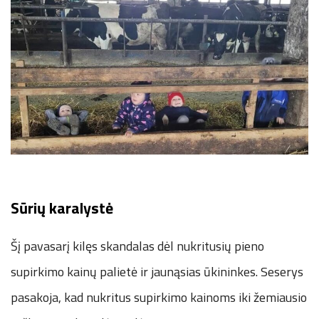
Sūrių karalystė
Šį pavasarį kilęs skandalas dėl nukritusių pieno
supirkimo kainų palietė ir jaunąsias ūkininkes. Seserys
pasakoja, kad nukritus supirkimo kainoms iki žemiausio