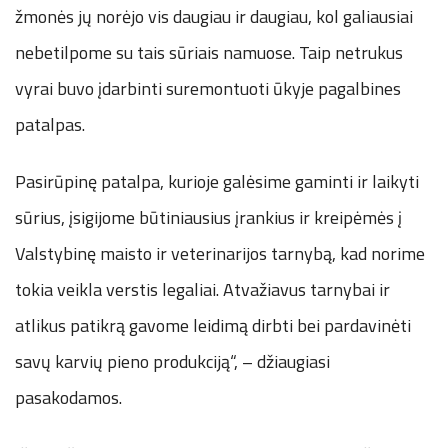
žmonės jų norėjo vis daugiau ir daugiau, kol galiausiai
nebetilpome su tais sūriais namuose. Taip netrukus
vyrai buvo įdarbinti suremontuoti ūkyje pagalbines
patalpas.
Pasirūpinę patalpa, kurioje galėsime gaminti ir laikyti
sūrius, įsigijome būtiniausius įrankius ir kreipėmės į
Valstybinę maisto ir veterinarijos tarnybą, kad norime
tokia veikla verstis legaliai. Atvažiavus tarnybai ir
atlikus patikrą gavome leidimą dirbti bei pardavinėti
savų karvių pieno produkciją“, – džiaugiasi
pasakodamos.