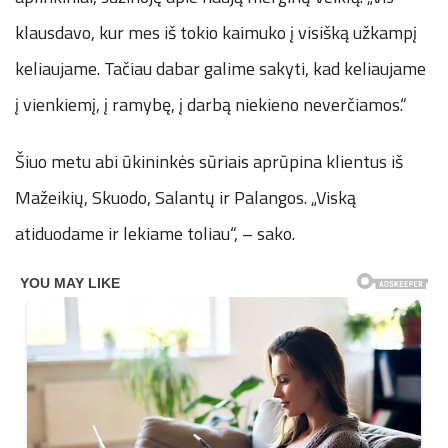
klausdavo, kur mes iš tokio kaimuko į visišką užkampį
keliaujame. Tačiau dabar galime sakyti, kad keliaujame
į vienkiemį, į ramybę, į darbą niekieno neverčiamos.“
Šiuo metu abi ūkininkės sūriais aprūpina klientus iš
Mažeikių, Skuodo, Salantų ir Palangos. „Viską
atiduodame ir lekiame toliau“, – sako.