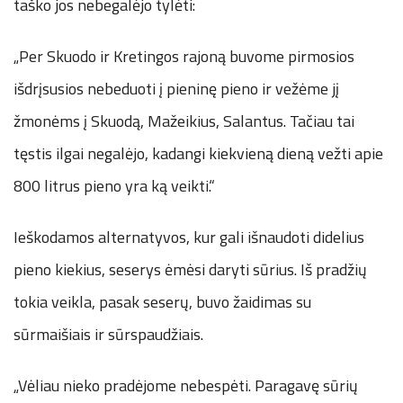
taško jos nebegalėjo tylėti:
„Per Skuodo ir Kretingos rajoną buvome pirmosios
išdrįsusios nebeduoti į pieninę pieno ir vežėme jį
žmonėms į Skuodą, Mažeikius, Salantus. Tačiau tai
tęstis ilgai negalėjo, kadangi kiekvieną dieną vežti apie
800 litrus pieno yra ką veikti.“
Ieškodamos alternatyvos, kur gali išnaudoti didelius
pieno kiekius, seserys ėmėsi daryti sūrius. Iš pradžių
tokia veikla, pasak seserų, buvo žaidimas su
sūrmaišiais ir sūrspaudžiais.
„Vėliau nieko pradėjome nebespėti. Paragavę sūrių