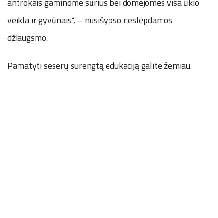
antrokais gaminome sūrius bei domėjomės visa ūkio
veikla ir gyvūnais“, – nusišypso neslėpdamos
džiaugsmo.
Pamatyti seserų surengtą edukaciją galite žemiau.