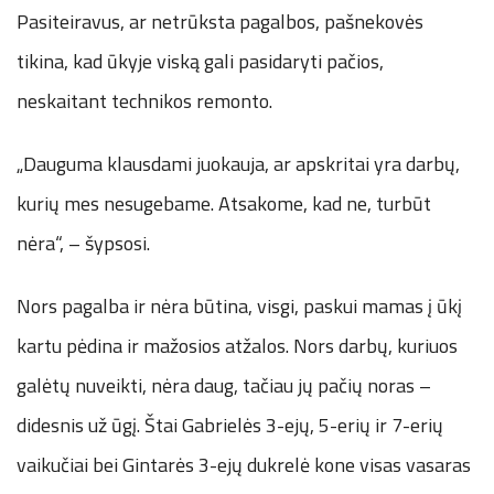
Pasiteiravus, ar netrūksta pagalbos, pašnekovės
tikina, kad ūkyje viską gali pasidaryti pačios,
neskaitant technikos remonto.
„Dauguma klausdami juokauja, ar apskritai yra darbų,
kurių mes nesugebame. Atsakome, kad ne, turbūt
nėra“, – šypsosi.
Nors pagalba ir nėra būtina, visgi, paskui mamas į ūkį
kartu pėdina ir mažosios atžalos. Nors darbų, kuriuos
galėtų nuveikti, nėra daug, tačiau jų pačių noras –
didesnis už ūgį. Štai Gabrielės 3-ejų, 5-erių ir 7-erių
vaikučiai bei Gintarės 3-ejų dukrelė kone visas vasaras