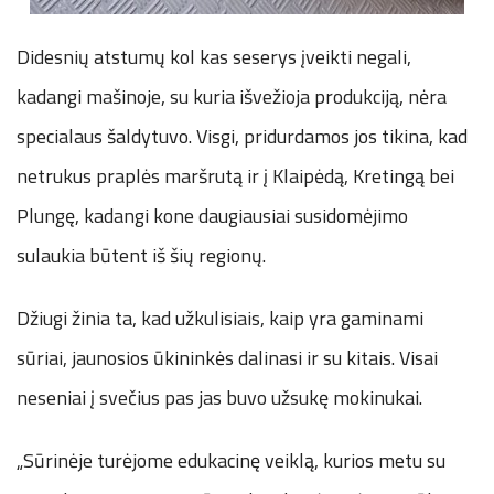
Didesnių atstumų kol kas seserys įveikti negali,
kadangi mašinoje, su kuria išvežioja produkciją, nėra
specialaus šaldytuvo. Visgi, pridurdamos jos tikina, kad
netrukus praplės maršrutą ir į Klaipėdą, Kretingą bei
Plungę, kadangi kone daugiausiai susidomėjimo
sulaukia būtent iš šių regionų.
Džiugi žinia ta, kad užkulisiais, kaip yra gaminami
sūriai, jaunosios ūkininkės dalinasi ir su kitais. Visai
neseniai į svečius pas jas buvo užsukę mokinukai.
„Sūrinėje turėjome edukacinę veiklą, kurios metu su