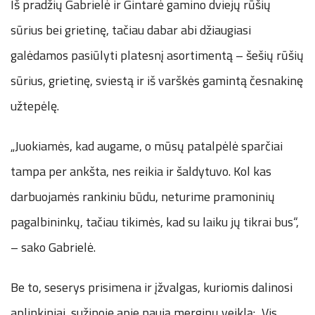
Iš pradžių Gabrielė ir Gintarė gamino dviejų rūšių
sūrius bei grietinę, tačiau dabar abi džiaugiasi
galėdamos pasiūlyti platesnį asortimentą – šešių rūšių
sūrius, grietinę, sviestą ir iš varškės gamintą česnakinę
užtepėlę.
„Juokiamės, kad augame, o mūsų patalpėlė sparčiai
tampa per ankšta, nes reikia ir šaldytuvo. Kol kas
darbuojamės rankiniu būdu, neturime pramoninių
pagalbininkų, tačiau tikimės, kad su laiku jų tikrai bus“,
– sako Gabrielė.
Be to, seserys prisimena ir įžvalgas, kuriomis dalinosi
aplinkiniai, sužinoję apie naują merginų veiklą: „Vis