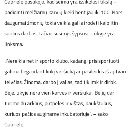
Gabrielė pasakoja, kad šeima yra išsikėlusi tikslą –
padidinti melžiamų karvių kiekį bent jau iki 100. Nors
daugumai žmonių tokia veikla gali atrodyti kaip itin
sunkus darbas, tačiau seserys šypsosi – ūkyje yra
linksma.
„Nereikia net ir sporto klubo, kadangi prisisportuoti
galima begaudant kokį veršiuką ar pasileidus iš aptvaro
telyčias. Žinoma, darbo į valias, tad tik imk ir dirbk.
Beje, ūkyje nėra vien karvės ir veršiukai. Be jų dar
turime du arklius, putpeles ir vištas, paukštukus,
kuriuos pačios auginame inkubatoriuje“, – sako
Gabrielė.