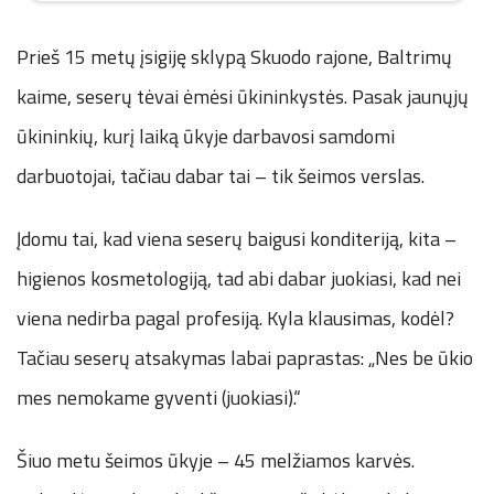
Prieš 15 metų įsigiję sklypą Skuodo rajone, Baltrimų
kaime, seserų tėvai ėmėsi ūkininkystės. Pasak jaunųjų
ūkininkių, kurį laiką ūkyje darbavosi samdomi
darbuotojai, tačiau dabar tai – tik šeimos verslas.
Įdomu tai, kad viena seserų baigusi konditeriją, kita –
higienos kosmetologiją, tad abi dabar juokiasi, kad nei
viena nedirba pagal profesiją. Kyla klausimas, kodėl?
Tačiau seserų atsakymas labai paprastas: „Nes be ūkio
mes nemokame gyventi (juokiasi).“
Šiuo metu šeimos ūkyje – 45 melžiamos karvės.