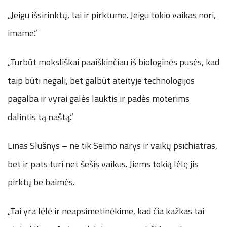
„Jeigu išsirinktų, tai ir pirktume. Jeigu tokio vaikas nori,
imame.“
„Turbūt moksliškai paaiškinčiau iš biologinės pusės, kad
taip būti negali, bet galbūt ateityje technologijos
pagalba ir vyrai galės lauktis ir padės moterims
dalintis tą naštą.“
Linas Slušnys – ne tik Seimo narys ir vaikų psichiatras,
bet ir pats turi net šešis vaikus. Jiems tokią lėlę jis
pirktų be baimės.
„Tai yra lėlė ir neapsimetinėkime, kad čia kažkas tai