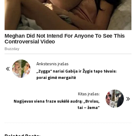
P
Ankstesnis įrašas
o
„Zygga“ nariai Gabija ir Žygis tapo tėvais:
porai gimė mergaitė
s
t
Kitas įrašas:
N
Nagijevas viena fraze sukėlė audrą: „Brolau,
a
tai – žema“
v
i
g