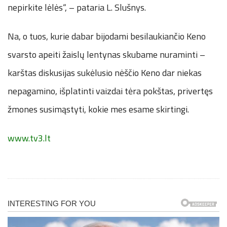
nepirkite lėlės“, – pataria L. Slušnys.
Na, o tuos, kurie dabar bijodami besilaukiančio Keno
svarsto apeiti žaislų lentynas skubame nuraminti –
karštas diskusijas sukėlusio nėščio Keno dar niekas
nepagamino, išplatinti vaizdai tėra pokštas, privertęs
žmones susimąstyti, kokie mes esame skirtingi.
www.tv3.lt