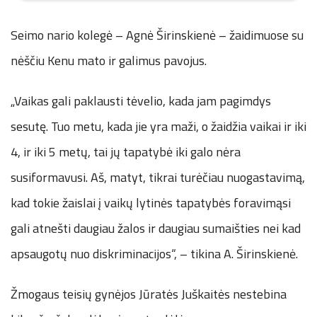
Seimo nario kolegė – Agnė Širinskienė – žaidimuose su
nėščiu Kenu mato ir galimus pavojus.
„Vaikas gali paklausti tėvelio, kada jam pagimdys
sesutę. Tuo metu, kada jie yra maži, o žaidžia vaikai ir iki
4, ir iki 5 metų, tai jų tapatybė iki galo nėra
susiformavusi. Aš, matyt, tikrai turėčiau nuogastavimą,
kad tokie žaislai į vaikų lytinės tapatybės foravimąsi
gali atnešti daugiau žalos ir daugiau sumaišties nei kad
apsaugotų nuo diskriminacijos“, – tikina A. Širinskienė.
Žmogaus teisių gynėjos Jūratės Juškaitės nestebina