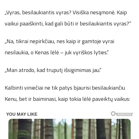
„Vyras, besilaukiantis vyras? Visiška nesąmonė. Kaip
vaikui paaiškinti, kad gali būti ir besilaukiantis vyras?“
„Na, tikrai nepirkčiau, nes kaip ir gamtoje vyrai
nesilaukia, o Kenas lėlė – juk vyriškos lyties.“
„Man atrodo, kad truputį išsigimimas jau.“
Kalbinti viniečiai ne tik patys bjaurisi besilaukiančiu
Kenu, bet ir baiminasi, kaip tokia lėlė paveiktų vaikus: