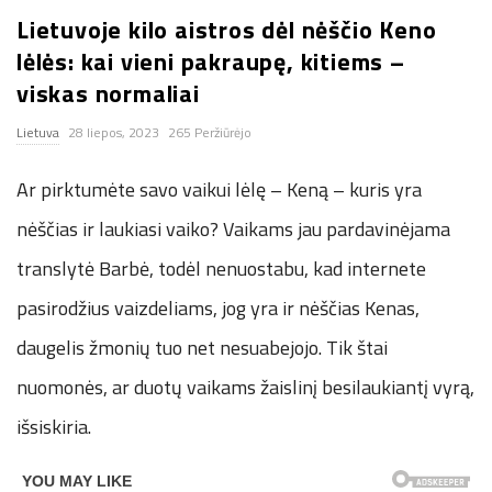
Lietuvoje kilo aistros dėl nėščio Keno
n
lėlės: kai vieni pakraupę, kitiems –
.
viskas normaliai
Lietuva
28 liepos, 2023
265 Peržiūrėjo
n
Ar pirktumėte savo vaikui lėlę – Keną – kuris yra
e
nėščias ir laukiasi vaiko? Vaikams jau pardavinėjama
t
translytė Barbė, todėl nenuostabu, kad internete
pasirodžius vaizdeliams, jog yra ir nėščias Kenas,
daugelis žmonių tuo net nesuabejojo. Tik štai
nuomonės, ar duotų vaikams žaislinį besilaukiantį vyrą,
išsiskiria.