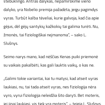
stebuklingo. Antras dalykas, nepamirškime vieno
dalyko, yra Nobelio premija pažadėta, jeigu pagimdys
vyras. Turbūt kalba tėveliai, kurie galvoja, kad čia apie
gėjus, dėl gėjų santykių kažkokių tai galima turėti. Nu,
žmonės, tai fiziologiškai neįmanoma“, – sako L.
Slušnys.
Seimo narys mano, kad nėščias Kenas puiki priemonė
su vaikais pakalbėti, kas gali lauktis vaikų, o kas ne.
„Galimi tokie variantai, kai tu matysi, kad atseit vyras
laukiasi, nu, tai tada atseit vyras, nes fiziologija nėra
vyro, vyrui fiziologija neleidžia šito daryti. Bet moteris,
jei jinai laukiasi, vis tiek yra moteris“, – teigia L. Slušnys.