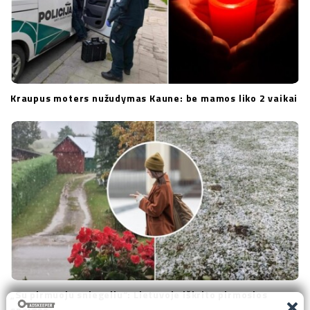
Kraupus moters nužudymas Kaune: be mamos liko 2 vaikai
„Su pirmuoju sniegeliu“: Lietuvoje iškrito pirmosios
snaigės