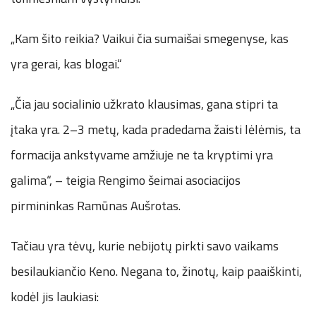
„Kam šito reikia? Vaikui čia sumaišai smegenyse, kas
yra gerai, kas blogai.“
„Čia jau socialinio užkrato klausimas, gana stipri ta
įtaka yra. 2–3 metų, kada pradedama žaisti lėlėmis, ta
formacija ankstyvame amžiuje ne ta kryptimi yra
galima“, – teigia Rengimo šeimai asociacijos
pirmininkas Ramūnas Aušrotas.
Tačiau yra tėvų, kurie nebijotų pirkti savo vaikams
besilaukiančio Keno. Negana to, žinotų, kaip paaiškinti,
kodėl jis laukiasi: