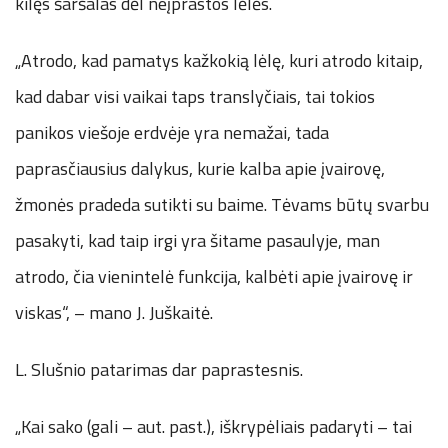
kilęs šaršalas dėl neįprastos lėlės.
„Atrodo, kad pamatys kažkokią lėlę, kuri atrodo kitaip,
kad dabar visi vaikai taps translyčiais, tai tokios
panikos viešoje erdvėje yra nemažai, tada
paprasčiausius dalykus, kurie kalba apie įvairovę,
žmonės pradeda sutikti su baime. Tėvams būtų svarbu
pasakyti, kad taip irgi yra šitame pasaulyje, man
atrodo, čia vienintelė funkcija, kalbėti apie įvairovę ir
viskas“, – mano J. Juškaitė.
L. Slušnio patarimas dar paprastesnis.
„Kai sako (gali – aut. past.), iškrypėliais padaryti – tai