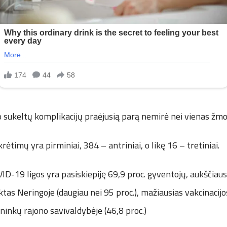
 sukeltų komplikacijų praėjusią parą nemirė nei vienas žmo
rėtimų yra pirminiai, 384 – antriniai, o likę 16 – tretiniai.
ID-19 ligos yra pasiskiepiję 69,9 proc. gyventojų, aukščiaus
ektas Neringoje (daugiau nei 95 proc.), mažiausias vakcinaci
ninkų rajono savivaldybėje (46,8 proc.)