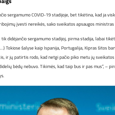
baigs
čio sergamumo COVID-19 stadijoje, bet tikėtina, kad ja viska
ibojimų įvesti nereikės, sako sveikatos apsaugos ministras
ik didėjančio sergamumo stadijoj, pirma stadija, labai tikėti
. (…) Tokiose šalyse kaip Ispanija, Portugalija, Kipras šitos b
is, ir jų patirtis rodo, kad netgi pačio piko metu jų sveikato
idelių bėdų nebuvo. Tikimės, kad taip bus ir pas mus“, – pir
ys.