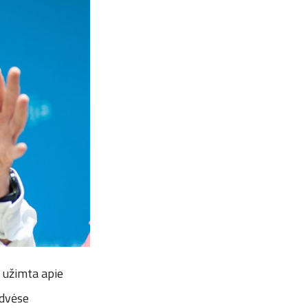
i užimta apie
rdvėse