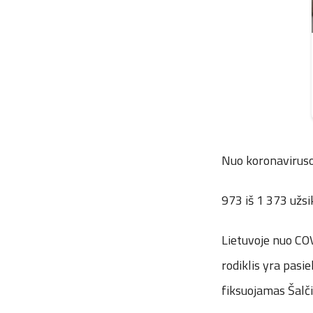
Nuo koronaviruso
973 iš 1 373 užsik
Lietuvoje nuo COV
rodiklis yra pasi
fiksuojamas Šalči