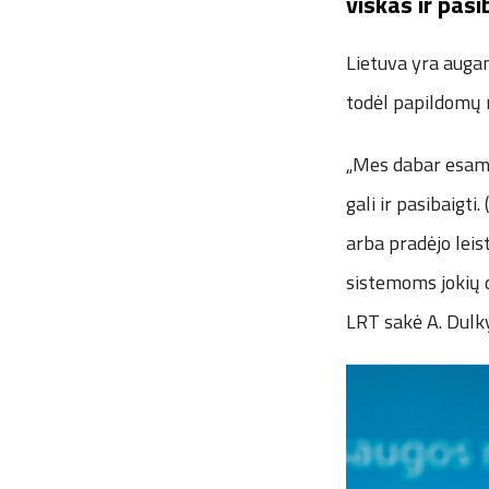
viskas ir pasi
Lietuva yra augan
todėl papildomų r
„Mes dabar esam t
gali ir pasibaigti
arba pradėjo leist
sistemoms jokių d
LRT sakė A. Dulk