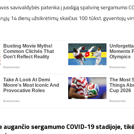
tuvos savivaldybės patenka į juodąją spalvinę sergamumo C
arųjų 14 dienų užsikrėtimų skaičius 100 tūkst. gyventojų virš
 augančio sergamumo COVID-19 stadijoje, tikėt