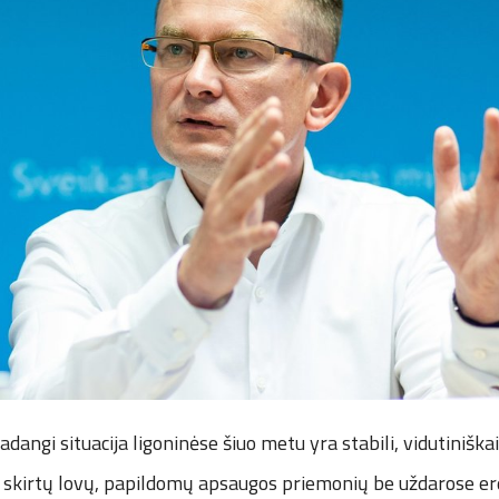
adangi situacija ligoninėse šiuo metu yra stabili, vidutiniška
skirtų lovų, papildomų apsaugos priemonių be uždarose e