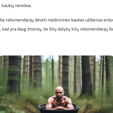
kaukių nereikia.
 be rekomendacijų dėvėti medicinines kaukes uždarose erdvė
te, kad yra daug žmonių, be šitų dalykų kitų rekomendacijų ši