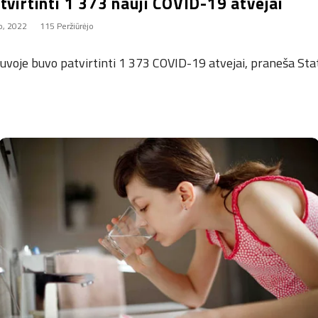
tvirtinti 1 373 nauji COVID-19 atvejai
io, 2022
115 Peržiūrėjo
tuvoje buvo patvirtinti 1 373 COVID-19 atvejai, praneša Sta