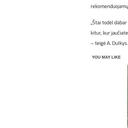
rekomenduojamų 
„Štai todėl dabar
kitur, kur jaučia
– teigė A. Dulkys.