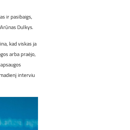
s ir pasibaigs,
 Arūnas Dulkys.
na, kad viskas ja
angos arba praėjo,
s apsaugos
madienį interviu