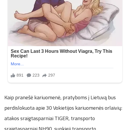
Kaip pranešė kariuomenė, pratyboms į Lietuvą bus
perdislokuota apie 30 Vokietijos kariuomenės orlaivių:
atakos sraigtasparniai TIGER, transporto
sraigtasparniai NH90, sunkieji transporto