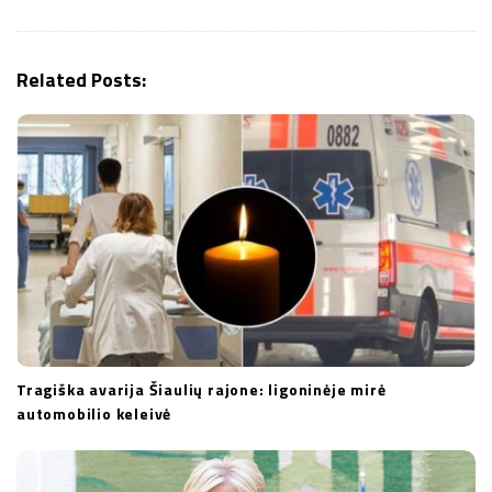
i
g
a
Related Posts:
t
i
o
n
Tragiška avarija Šiaulių rajone: ligoninėje mirė
automobilio keleivė