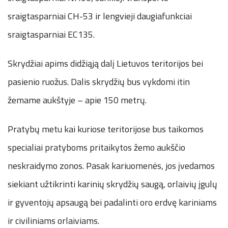
sraigtasparniai CH-53 ir lengvieji daugiafunkciai
sraigtasparniai EC135.
Skrydžiai apims didžiąją dalį Lietuvos teritorijos bei
pasienio ruožus. Dalis skrydžių bus vykdomi itin
žemame aukštyje – apie 150 metrų.
Pratybų metu kai kuriose teritorijose bus taikomos
specialiai pratyboms pritaikytos žemo aukščio
neskraidymo zonos. Pasak kariuomenės, jos įvedamos
siekiant užtikrinti karinių skrydžių saugą, orlaivių įgulų
ir gyventojų apsaugą bei padalinti oro erdvę kariniams
ir civiliniams orlaiviams.