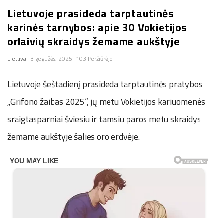
Lietuvoje prasideda tarptautinės
n
karinės tarnybos: apie 30 Vokietijos
.
orlaivių skraidys žemame aukštyje
Lietuva
3 gegužės, 2025
103 Peržiūrėjo
n
Lietuvoje šeštadienį prasideda tarptautinės pratybos
e
„Grifono žaibas 2025“, jų metu Vokietijos kariuomenės
t
sraigtasparniai šviesiu ir tamsiu paros metu skraidys
žemame aukštyje šalies oro erdvėje.