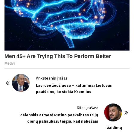
P
Ankstesnis įrašas
o
Lavrovo žodžiuose – kaltinimai Lietuvai:
paaiškino, ko siekia Kremlius
s
t
Kitas įrašas:
N
Zelenskis atmetė Putino paskelbtas trijų
a
dienų paliaubas: teigia, kad nebežais
v
žaidimų