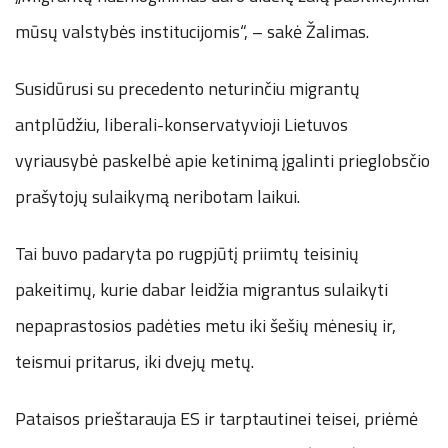
mūsų valstybės institucijomis“, – sakė Žalimas.
Susidūrusi su precedento neturinčiu migrantų
antplūdžiu, liberali-konservatyvioji Lietuvos
vyriausybė paskelbė apie ketinimą įgalinti prieglobsčio
prašytojų sulaikymą neribotam laikui.
Tai buvo padaryta po rugpjūtį priimtų teisinių
pakeitimų, kurie dabar leidžia migrantus sulaikyti
nepaprastosios padėties metu iki šešių mėnesių ir,
teismui pritarus, iki dvejų metų.
Pataisos prieštarauja ES ir tarptautinei teisei, priėmė