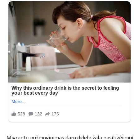
„Migrantų nužmoginimas daro didelę žalą pasitikėjimui