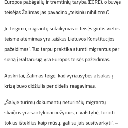
Europos pabėgėlių ir tremtinių taryba (ECRE), o buvęs
teisėjas Žalimas jas pavadino „teisiniu nihilizmu“.
Jo teigimu, migrantų sulaikymas ir teisės gintis vietos
teisme atėmimas yra „aiškus Lietuvos Konstitucijos
pažeidimas“. Tuo tarpu praktika stumti migrantus per
sieną į Baltarusiją yra Europos teisės pažeidimas.
Apskritai, Žalimas teigė, kad vyriausybės atsakas į
krizę buvo didžiulis per didelis reagavimas.
„Šalyje turimų dokumentų neturinčių migrantų
skaičius yra santykinai nežymus, o valstybė, turinti
tokius išteklius kaip mūsų, gali su jais susitvarkyti“, –