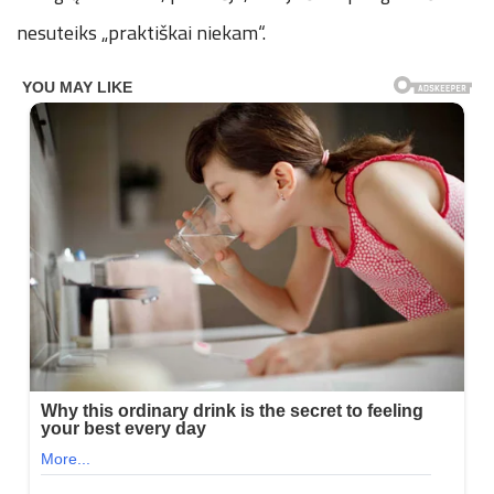
n
nesuteiks „praktiškai niekam“.
.
n
e
t