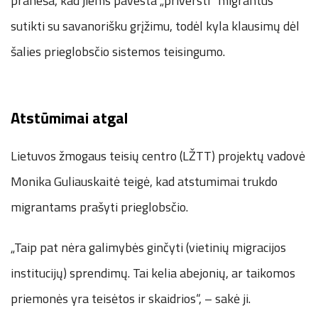
praneša, kad jiems pavesta „priversti“ migrantus
sutikti su savanorišku grįžimu, todėl kyla klausimų dėl
šalies prieglobsčio sistemos teisingumo.
Atstūmimai atgal
Lietuvos žmogaus teisių centro (LŽTT) projektų vadovė
Monika Guliauskaitė teigė, kad atstumimai trukdo
migrantams prašyti prieglobsčio.
„Taip pat nėra galimybės ginčyti (vietinių migracijos
institucijų) sprendimų. Tai kelia abejonių, ar taikomos
priemonės yra teisėtos ir skaidrios“, – sakė ji.