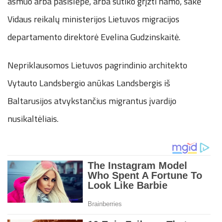
asmuo arba pasislėpė, arba sutiko grįžti namo, sakė
Vidaus reikalų ministerijos Lietuvos migracijos
departamento direktorė Evelina Gudzinskaitė.
Nepriklausomos Lietuvos pagrindinio architekto
Vytauto Landsbergio anūkas Landsbergis iš
Baltarusijos atvykstančius migrantus įvardijo
nusikaltėliais.