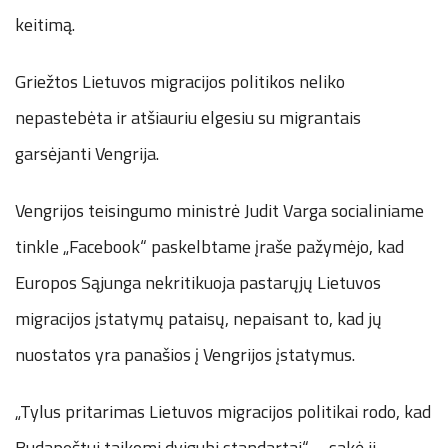
keitimą.
Griežtos Lietuvos migracijos politikos neliko
nepastebėta ir atšiauriu elgesiu su migrantais
garsėjanti Vengrija.
Vengrijos teisingumo ministrė Judit Varga socialiniame
tinkle „Facebook“ paskelbtame įraše pažymėjo, kad
Europos Sąjunga nekritikuoja pastarųjų Lietuvos
migracijos įstatymų pataisų, nepaisant to, kad jų
nuostatos yra panašios į Vengrijos įstatymus.
„Tylus pritarimas Lietuvos migracijos politikai rodo, kad
Budapeštui taikomi dvigubi standartai“, – sakė ji.