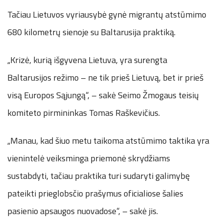
Tačiau Lietuvos vyriausybė gynė migrantų atstūmimo
680 kilometrų sienoje su Baltarusija praktiką.
„Krizė, kurią išgyvena Lietuva, yra surengta
Baltarusijos režimo – ne tik prieš Lietuvą, bet ir prieš
visą Europos Sąjungą“, – sakė Seimo Žmogaus teisių
komiteto pirmininkas Tomas Raškevičius.
„Manau, kad šiuo metu taikoma atstūmimo taktika yra
vienintelė veiksminga priemonė skrydžiams
sustabdyti, tačiau praktika turi sudaryti galimybę
pateikti prieglobsčio prašymus oficialiose šalies
pasienio apsaugos nuovadose“, – sakė jis.