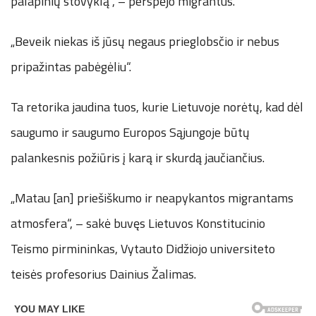
palapinių stovyklą“, – perspėjo migrantus.
„Beveik niekas iš jūsų negaus prieglobsčio ir nebus
pripažintas pabėgėliu“.
Ta retorika jaudina tuos, kurie Lietuvoje norėtų, kad dėl
saugumo ir saugumo Europos Sąjungoje būtų
palankesnis požiūris į karą ir skurdą jaučiančius.
„Matau [an] priešiškumo ir neapykantos migrantams
atmosfera“, – sakė buvęs Lietuvos Konstitucinio
Teismo pirmininkas, Vytauto Didžiojo universiteto
teisės profesorius Dainius Žalimas.