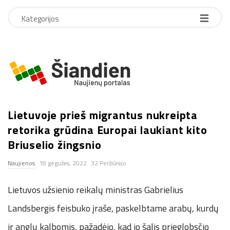
Kategorijos
S
i
Lietuvoje prieš migrantus nukreipta
a
retorika grūdina Europai laukiant kito
n
Briuselio žingsnio
Naujienos
18 gegužės, 2022
32 Peržiūrėjo
d
Lietuvos užsienio reikalų ministras Gabrielius
i
Landsbergis feisbuko įraše, paskelbtame arabų, kurdų
e
ir anglų kalbomis, pažadėjo, kad jo šalis prieglobsčio