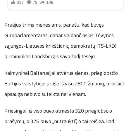
Praėjus trims mėnesiams, panašu, kad buvęs
europarlamentaras, dabar valdančiosios Tėvynės
sąjungos-Lietuvos krikščionių demokratų (TS-LKD)
pirmininkas Landsbergis savo žodį tesėjo.
Kaimyninei Baltarusijai atvėrus sienas, prieglobsčio
Baltijos valstybėje prašė iš viso 2800 žmonių, o iki šiol
apsauga nebuvo suteikta nei vienam.
Priešingai, iš viso buvo atmesta 320 prieglobsčio
prašymų, o 325 buvo „nutraukti“, o tai reiškia, kad