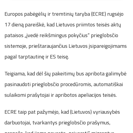
Europos pabėgėlių ir tremtinių taryba (ECRE) rugsėjo
17 dieną pareiškė, kad Lietuvos priimtos teisės aktų
pataisos „įvedė reikšmingus pokyčius“ prieglobsčio
sistemoje, prieštaraujančius Lietuvos įsipareigojimams
pagal tarptautinę ir ES teisę.
Teigiama, kad dėl šių pakeitimų bus apribota galimybė
pasinaudoti prieglobsčio procedūromis, automatiškai
sulaikomi prašytojai ir apribotos apeliacijos teisės.
ECRE taip pat pažymėjo, kad (Lietuvos) vyriausybės
darbuotojai, tvarkantys prieglobsčio prašymus,