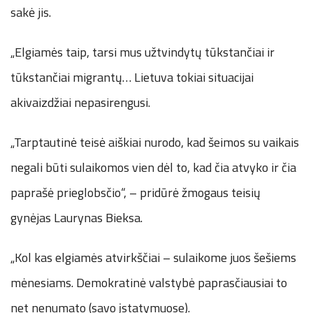
sakė jis.
„Elgiamės taip, tarsi mus užtvindytų tūkstančiai ir
tūkstančiai migrantų… Lietuva tokiai situacijai
akivaizdžiai nepasirengusi.
„Tarptautinė teisė aiškiai nurodo, kad šeimos su vaikais
negali būti sulaikomos vien dėl to, kad čia atvyko ir čia
paprašė prieglobsčio“, – pridūrė žmogaus teisių
gynėjas Laurynas Bieksa.
„Kol kas elgiamės atvirkščiai – sulaikome juos šešiems
mėnesiams. Demokratinė valstybė paprasčiausiai to
net nenumato (savo įstatymuose).