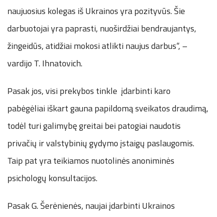
naujuosius kolegas iš Ukrainos yra pozityvūs. Šie
darbuotojai yra paprasti, nuoširdžiai bendraujantys,
žingeidūs, atidžiai mokosi atlikti naujus darbus“, –
vardijo T. Ihnatovich.
Pasak jos, visi prekybos tinkle įdarbinti karo
pabėgėliai iškart gauna papildomą sveikatos draudimą,
todėl turi galimybę greitai bei patogiai naudotis
privačių ir valstybinių gydymo įstaigų paslaugomis.
Taip pat yra teikiamos nuotolinės anoniminės
psichologų konsultacijos.
Pasak G. Šerėnienės, naujai įdarbinti Ukrainos