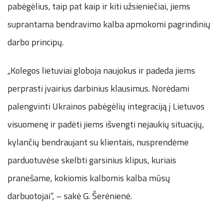
pabėgėlius, taip pat kaip ir kiti užsieniečiai, jiems
suprantama bendravimo kalba apmokomi pagrindinių
darbo principų.
„Kolegos lietuviai globoja naujokus ir padeda jiems
perprasti įvairius darbinius klausimus. Norėdami
palengvinti Ukrainos pabėgėlių integraciją į Lietuvos
visuomenę ir padėti jiems išvengti nejaukių situacijų,
kylančių bendraujant su klientais, nusprendėme
parduotuvėse skelbti garsinius klipus, kuriais
pranešame, kokiomis kalbomis kalba mūsų
darbuotojai“, – sakė G. Šerėnienė.