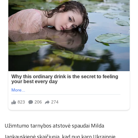
Užimtumo tarnybos atstovė spaudai Milda
Jankauskienė skaičiuoja, kad nuo karo Ukrainoje