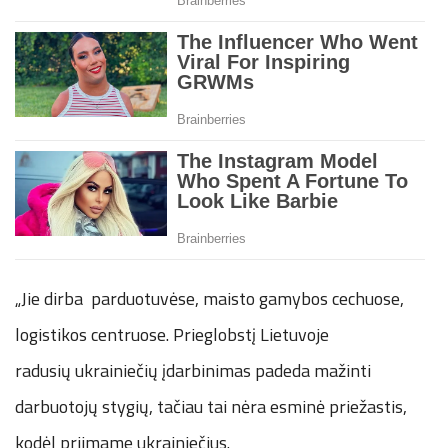
„Jie dirba parduotuvėse, maisto gamybos cechuose,
logistikos centruose. Prieglobstį Lietuvoje
radusių ukrainiečių įdarbinimas padeda mažinti
darbuotojų stygių, tačiau tai nėra esminė priežastis,
kodėl priimame ukrainiečius.