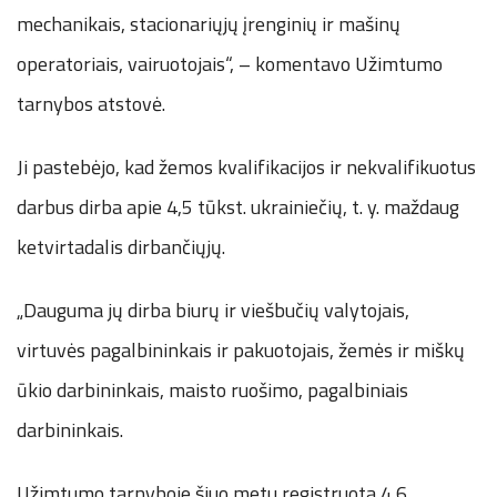
mechanikais, stacionariųjų įrenginių ir mašinų
operatoriais, vairuotojais“, – komentavo Užimtumo
tarnybos atstovė.
Ji pastebėjo, kad žemos kvalifikacijos ir nekvalifikuotus
darbus dirba apie 4,5 tūkst. ukrainiečių, t. y. maždaug
ketvirtadalis dirbančiųjų.
„Dauguma jų dirba biurų ir viešbučių valytojais,
virtuvės pagalbininkais ir pakuotojais, žemės ir miškų
ūkio darbininkais, maisto ruošimo, pagalbiniais
darbininkais.
Užimtumo tarnyboje šiuo metu registruota 4,6