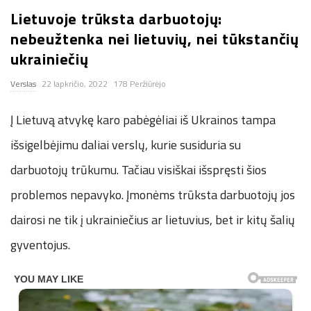
Lietuvoje trūksta darbuotojų:
n
nebeužtenka nei lietuvių, nei tūkstančių
.
ukrainiečių
Verslas
22 lapkričio, 2022
178 Peržiūrėjo
n
Į Lietuvą atvykę karo pabėgėliai iš Ukrainos tampa
e
išsigelbėjimu daliai verslų, kurie susiduria su
t
darbuotojų trūkumu. Tačiau visiškai išspręsti šios
problemos nepavyko. Įmonėms trūksta darbuotojų jos
dairosi ne tik į ukrainiečius ar lietuvius, bet ir kitų šalių
gyventojus.