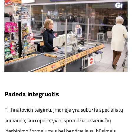
Padeda integruotis
T. Ihnatovich teigimu, įmonėje yra suburta specialistų
komanda, kuri operatyviai sprendžia užsieniečių
įdarbinimo formalumus bei bendrauja su būsimais