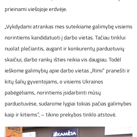
prieinami viešojoje erdvėje.
„Vykdydami atrankas mes suteikiame galimybę visiems
norintiems kandidatuoti į darbo vietas. Tačiau tinklui
nuolat plečiantis, augant ir konkurentų parduotuvių
skaičiui, darbo rankų išties reikia vis daugiau. Todėl
ieškome galimybių apie darbo vietas „Rimi“ pranešti ir
kitų šalių gyventojams, o visiems Ukrainos
pabėgėliams, norintiems įsidarbinti mūsų
parduotuvėse, sudarome lygiai tokias pačias galimybes
kaip ir kitiems“, – tikino prekybos tinklo atstovė.