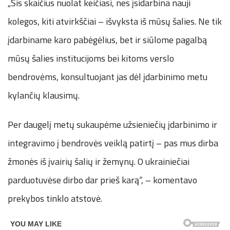
„Šis skaičius nuolat keičiasi, nes įsidarbina nauji
kolegos, kiti atvirkščiai – išvyksta iš mūsų šalies. Ne tik
įdarbiname karo pabėgėlius, bet ir siūlome pagalbą
mūsų šalies institucijoms bei kitoms verslo
bendrovėms, konsultuojant jas dėl įdarbinimo metu
kylančių klausimų.
Per daugelį metų sukaupėme užsieniečių įdarbinimo ir
integravimo į bendrovės veiklą patirtį – pas mus dirba
žmonės iš įvairių šalių ir žemynų. O ukrainiečiai
parduotuvėse dirbo dar prieš karą“, – komentavo
prekybos tinklo atstovė.