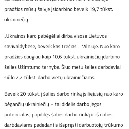
pradžios mūsų šalyje įsidarbino beveik 19,7 tūkst.
ukrainiečių.
„Ukrainos karo pabėgėliai dirba visose Lietuvos
savivaldybėse, beveik kas trečias – Vilniuje. Nuo karo
pradžios daugiau kaip 10,6 tūkst. ukrainiečių įdarbino
šalies Užimtumo tarnyba. Šiuo metu šalies darbdaviai
siūlo 2,2 tūkst. darbo vietų ukrainiečiams.
Beveik 20 tūkst. į šalies darbo rinką įsiliejusių nuo karo
bėgančių ukrainiečių – tai didelis darbo jėgos
potencialas, papildęs šalies darbo rinką ir iš dalies
darbdaviams padedantis išspręsti darbuotojų trūkumo