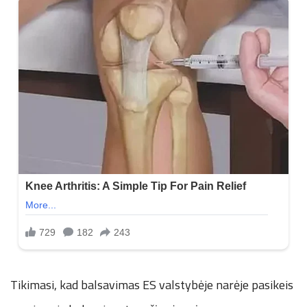
n
.
n
e
t
Tikimasi, kad balsavimas ES valstybėje narėje pasikeis