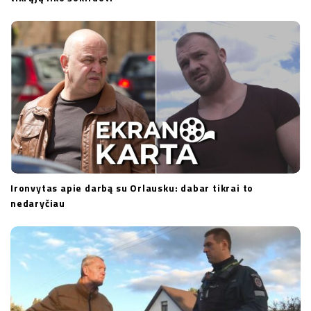
Ironvytas apie darbą su Orlausku: dabar tikrai to
nedaryčiau