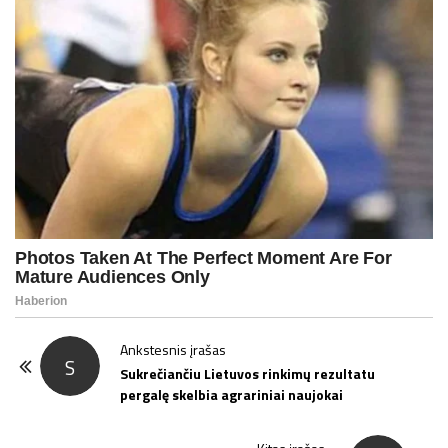
P
Ankstesnis įrašas
S
o
Sukrečiančiu Lietuvos rinkimų rezultatu
pergalę skelbia agrariniai naujokai
s
t