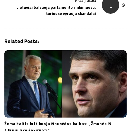
Kitas įrašas:
N
L
Lietuviai balsuoja parlamento rinkimuose,
a
kuriuose vyrauja skandalai
v
i
g
Related Posts:
a
t
i
o
n
Žemaitaitis kritikuoja Nausėdos kalbas: „Žmonės iš
tikrųjų liko šokiruoti“