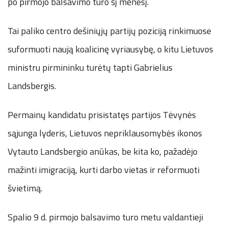
po pirmojo balsavimo turo šį mėnesį.
Tai paliko centro dešiniųjų partijų poziciją rinkimuose
suformuoti naują koalicinę vyriausybę, o kitu Lietuvos
ministru pirmininku turėtų tapti Gabrielius
Landsbergis.
Permainų kandidatu prisistatęs partijos Tėvynės
sąjunga lyderis, Lietuvos nepriklausomybės ikonos
Vytauto Landsbergio anūkas, be kita ko, pažadėjo
mažinti imigraciją, kurti darbo vietas ir reformuoti
švietimą.
Spalio 9 d. pirmojo balsavimo turo metu valdantieji