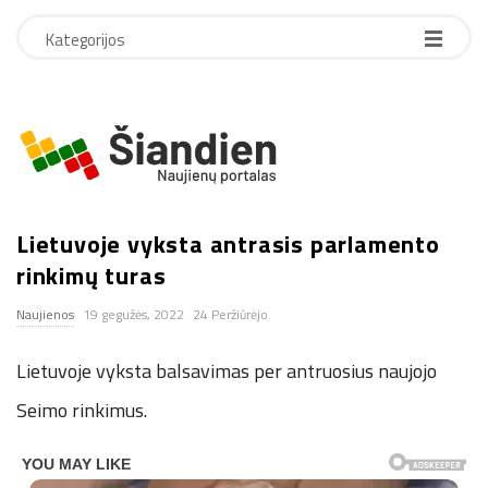
Kategorijos
S
i
Lietuvoje vyksta antrasis parlamento
a
rinkimų turas
n
Naujienos
19 gegužės, 2022
24 Peržiūrėjo
d
Lietuvoje vyksta balsavimas per antruosius naujojo
i
Seimo rinkimus.
e